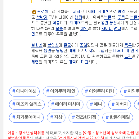
애니메이션
이와쿠라 레인
이와쿠라 미카
이와쿠
미즈키 앨리스
에이리 마사미
애니
아버지
차가운어머니
자상
건조한가정
한통의메일
아동ㆍ청소년성착취물
제작,배포,소지한 자는
[아동ㆍ청소년의 성보호에 관한 법률
불법촬영물등
의 복제ㆍ전송은
[전기통신사업법 제22조의5]
따라 삭제.접속차단 및