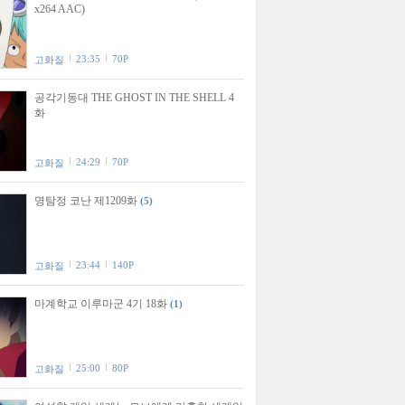
x264 AAC)
23:35
70P
고화질
공각기동대 THE GHOST IN THE SHELL 4
화
24:29
70P
고화질
명탐정 코난 제1209화
(5)
23:44
140P
고화질
마계학교 이루마군 4기 18화
(1)
25:00
80P
고화질