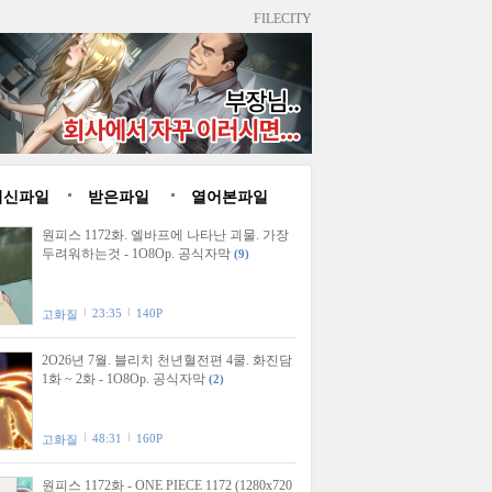
FILECITY
최신파일
받은파일
열어본파일
원피스 1172화. 엘바프에 나타난 괴물. 가장
두려워하는것 - 1O8Op. 공식자막
(9)
23:35
140P
고화질
2O26년 7월. 블리치 천년혈전편 4쿨. 화진담
1화 ~ 2화 - 1O8Op. 공식자막
(2)
48:31
160P
고화질
원피스 1172화 - ONE PIECE 1172 (1280x720