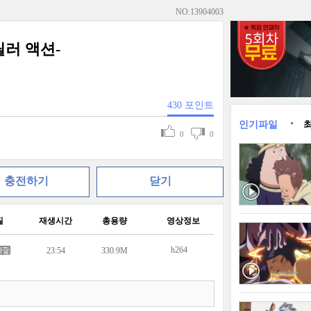
NO.
13904003
스릴러 액션-
430
포인트
인기파일
0
0
충전하기
닫기
질
재생시간
총용량
영상정보
h264
23:54
330.9M