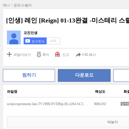
애니 > 공포/스릴러
[인생] 레인 [Reign] 01-13완결 -미스테리 
꼬진인생
670
친구추가
파일더보기
쪽지
신고
URL복사
찜하기
다운로드
파일명
해상도
화
serial.experiments.lain.TV.1998.DVDRip-Hi.x264.AC3.EP01-nezumi.avi
800x592
더보기