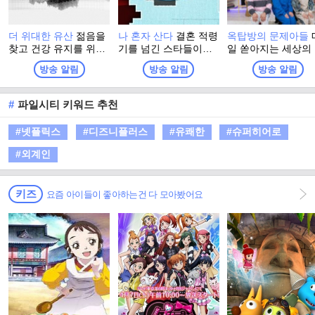
더 위대한 유산
젊음을
나 혼자 산다
결혼 적령
옥탑방의 문제아들
찾고 건강 유지를 위해
기를 넘긴 스타들이나
일 쏟아지는 세상의
그들이 찾은 최고의 건
기러기 아빠들이 사는
든 잡학 지식 속 '뇌
방송 알림
방송 알림
방송 알림
강법! 더 위대한 유산의
모습을 그리는 리얼 다
인'이 되기 위해 옥
정체는? 백세시대, 건
큐 형식의 예능프로그
에 모인 문제아들. 
강이 재산이자, 능력이
램.
터지는 옥탑방에서 
#
파일시티 키워드 추천
된 시대에 대국민 건강
지고 볶는 문제아들
프로젝트 프로그램
찐케미에 방문하는 
#넷플릭스
#디즈니플러스
#유쾌한
#슈퍼히어로
스트들의 인생이 어
러져 세상에 대한 
#외계인
한 지혜를 얻어가는
환장 지식토크쇼
키즈
요즘 아이들이 좋아하는건 다 모아봤어요