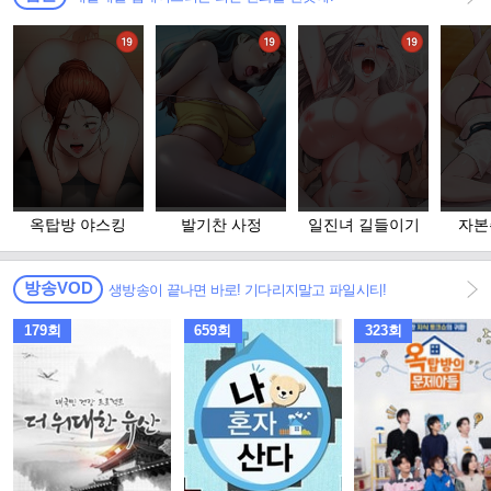
옥탑방 야스킹
발기찬 사정
일진녀 길들이기
자본
방송VOD
생방송이 끝나면 바로! 기다리지말고 파일시티!
179회
659회
323회