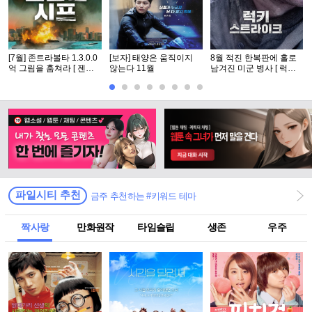
[7월] 존트라볼타 1.3.0.0
[보자] 태양은 움직이지
8월 적진 한복판에 홀로
억 그림을 훔쳐라 [ 젠틀
않는다 11월
남겨진 미군 병사 [ 럭키
맨 시프 ]완벽자막
스트라Ol크 ] 1080p 5.1
완벽자막
파일시티 추천
금주 추천하는 #키워드 테마
짝사랑
만화원작
타임슬립
생존
우주