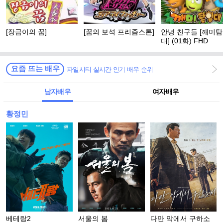
[장금이의 꿈]
[꿈의 보석 프리즘스톤]
안녕 친구들 [깨미
대] (01화) FHD
요즘 뜨는 배우
파일시티 실시간 인기 배우 순위
남자배우
여자배우
황정민
베테랑2
서울의 봄
다만 악에서 구하소