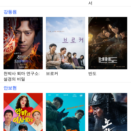
서
강동원
천박사 퇴마 연구소:
브로커
반도
설경의 비밀
안보현