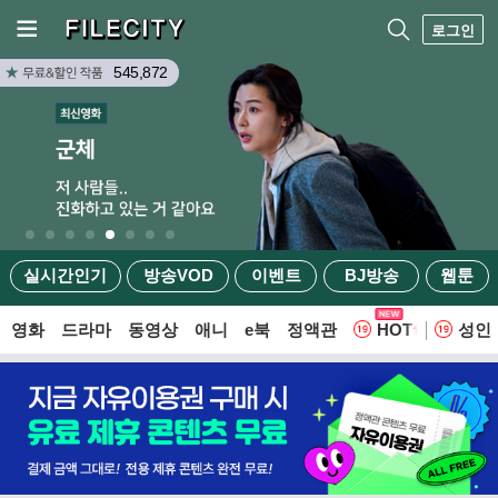
로그인
545,872
실시간인기
방송VOD
이벤트
BJ방송
웹툰
영화
드라마
동영상
애니
e북
정액관
HOT
성인
웹툰