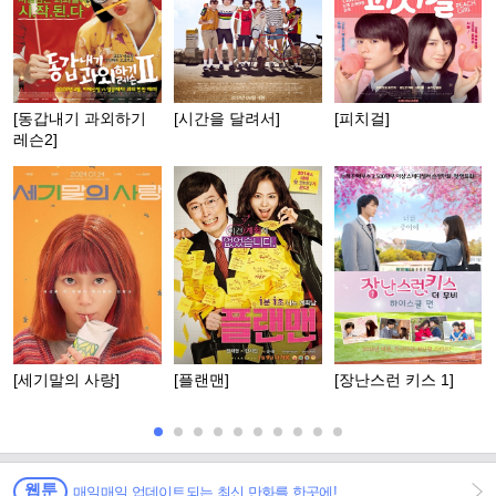
[동갑내기 과외하기
[시간을 달려서]
[피치걸]
레슨2]
[세기말의 사랑]
[플랜맨]
[장난스런 키스 1]
웹툰
매일매일 업데이트되는 최신 만화를 한곳에!