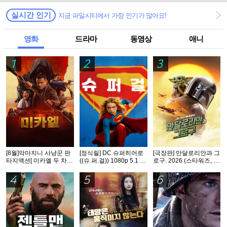
실시간 인기
지금 파일시티에서 가장 인기가 많아요!
영화
드라마
동영상
애니
1
2
3
[8월]악마지니 사냥꾼 판
[정식릴] DC 슈퍼히어로
[극장판] 만달로리안과 그
타지액션[ 미카엘 두 차원
((슈.퍼.걸)) 1080p 5.1 공
로구. 2026 (스타워즈, 12
의 헌터 ]완벽자막
식자막
번째 장편 실사 영화)
4
5
6