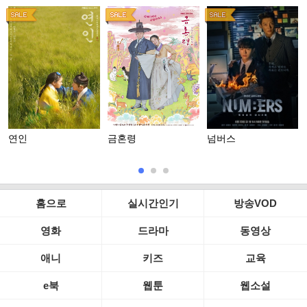
연인
금혼령
넘버스
홈으로
실시간인기
방송VOD
영화
드라마
동영상
애니
키즈
교육
e북
웹툰
웹소설