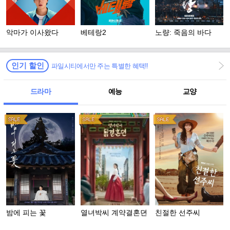
악마가 이사왔다
베테랑2
노량: 죽음의 바다
인기 할인
파일시티에서만 주는 특별한 혜택!!
드라마
예능
교양
밤에 피는 꽃
열녀박씨 계약결혼뎐
친절한 선주씨