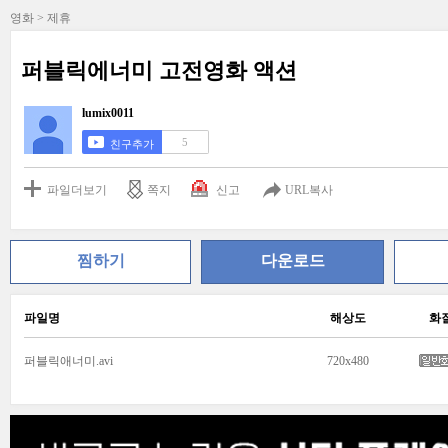
영화 > 제휴
퍼블릭에너미 고전영화 액션
lumix0011
5
친구추가
파일더보기
쪽지
신고
URL복사
찜하기
다운로드
파일명
해상도
화
퍼블릭애너미.avi
720x480