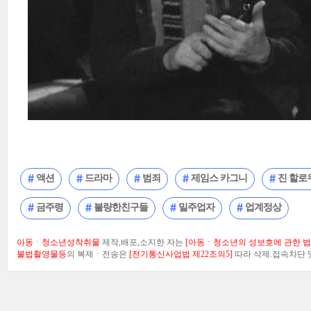
액션
드라마
범죄
제임스 카그니
진 할로
금주령
불량한친구들
밀주업자
업계정상
아동ㆍ청소년성착취물
제작,배포,소지한 자는
[아동ㆍ청소년의 성보호에 관한 법률
불법촬영물등
의 복제ㆍ전송은
[전기통신사업법 제22조의5]
따라 삭제.접속차단 및