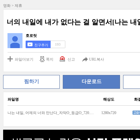
영화 > 제휴
너의 내일에 내가 없다는 걸 알면서[나는 내일
호로릿
193
친구추가
파일더보기
쪽지
신고
URL복사
찜하기
다운로드
파일명
해상도
화
나는 내일, 어제의 너와 만난다_자막O_등급O_720.mp4
1280x720