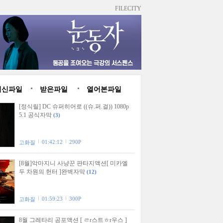
FILECITY
최신파일
받은파일
열어본파일
[정식릴] DC 슈퍼히어로 ((슈.퍼.걸)) 1080p
5.1 공식자막
(3)
01:42:12
290P
고화질
[8월]악마지니 사냥꾼 판타지액션[ 미카엘
두 차원의 헌터 ]완벽자막
(12)
01:59:23
300P
고화질
8월 그레타리 공포액션 [ ㄹr스트ㅎr우스 ]