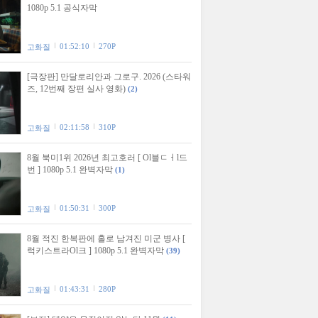
1080p 5.1 공식자막
01:52:10
270P
고화질
[극장판] 만달로리안과 그로구. 2026 (스타워
즈, 12번째 장편 실사 영화)
(2)
02:11:58
310P
고화질
8월 북미1위 2026년 최고호러 [ Ol블ㄷㅓl드
번 ] 1080p 5.1 완벽자막
(1)
01:50:31
300P
고화질
8월 적진 한복판에 홀로 남겨진 미군 병사 [
럭키스트라Ol크 ] 1080p 5.1 완벽자막
(39)
01:43:31
280P
고화질