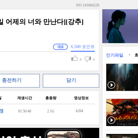
NO.
141604229
 어제의 너와 만난다][강추]
6,500
포인트
인기파일
0
0
충전하기
닫기
질
재생시간
총용량
영상정보
h264
01:50:40
2.1G