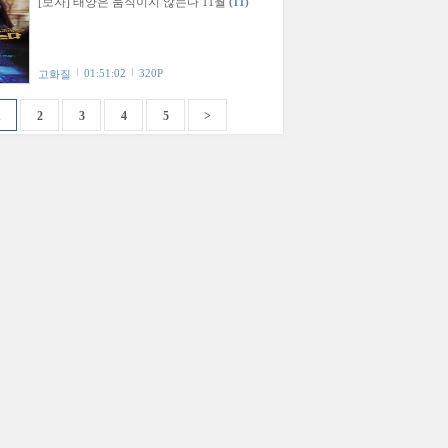
[보자] 태양은 움직이지 않는다 11월
(11)
01:51:02
320P
고화질
1
2
3
4
5
>