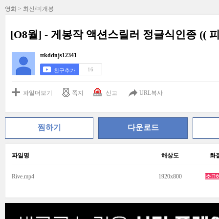
영화 > 최신/미개봉
[O8월] - 게봉작 액션스릴러 정글식인종 (( 피 
ttkddnjs12341
16
친구추가
파일더보기
쪽지
신고
URL복사
찜하기
다운로드
파일명
해상도
화
Rive.mp4
1920x800