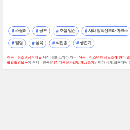
스릴러
공포
조셉 밀슨
사라 알렉산드라 마크스
밀림
살육
식인종
생존기
아동ㆍ청소년성착취물
제작,배포,소지한 자는
[아동ㆍ청소년의 성보호에 관한 법률
불법촬영물등
의 복제ㆍ전송은
[전기통신사업법 제22조의5]
따라 삭제.접속차단 및