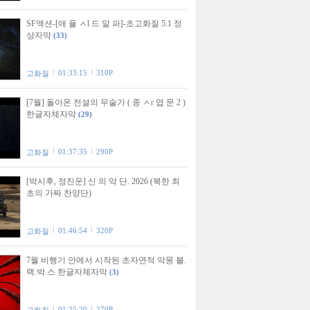
SF액션-[애 플 ㅅl 드 알 파]-초고화질 5.1 정
상자막
(33)
01:33:15
310P
고화질
[7월] 돌아온 전설의 무술가 ( 종 ㅅr 엽 문 2 )
한글자체자막
(29)
01:37:35
290P
고화질
[박시후, 정진운] 신 의 악 단. 2026 (북한 최
초의 가짜 찬양단)
01:46:54
320P
고화질
7월 비행기 안에서 시작된 초자연적 악몽 블.
랙.박.스 한글자체자막
(3)
01:25:20
270P