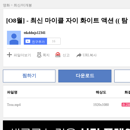
영화 > 최신/미개봉
[O8월] - 최신 마이클 자이 화이트 액션 (( 탐 
ttkddnjs12341
16
친구추가
파일더보기
쪽지
신고
URL복사
찜하기
다운로드
파일명
해상도
화
Trou.mp4
1920x1080