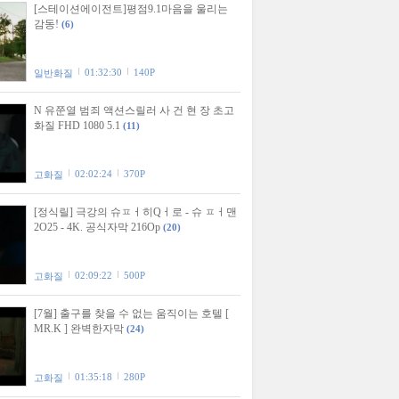
[스테이션에이전트]평점9.1마음을 울리는
감동!
(6)
01:32:30
140P
일반화질
N 유쭌열 범죄 액션스릴러 사 건 현 장 초고
화질 FHD 1080 5.1
(11)
02:02:24
370P
고화질
[정식릴] 극강의 슈ㅍㅓ히Qㅓ로 - 슈 ㅍㅓ맨
2O25 - 4K. 공식자막 216Op
(20)
02:09:22
500P
고화질
[7월] 출구를 찾을 수 없는 움직이는 호텔 [
MR.K ] 완벽한자막
(24)
01:35:18
280P
고화질