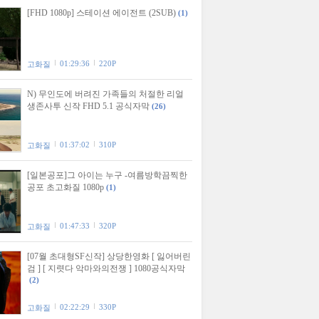
[FHD 1080p] 스테이션 에이전트 (2SUB)
(1)
01:29:36
220P
고화질
N) 무인도에 버려진 가족들의 처절한 리얼
생존사투 신작 FHD 5.1 공식자막
(26)
01:37:02
310P
고화질
[일본공포]그 아이는 누구 -여름방학끔찍한
공포 초고화질 1080p
(1)
01:47:33
320P
고화질
[07월 초대형SF신작] 상당한영화 [ 잃어버린
검 ] [ 지렷다 악마와의전쟁 ] 1080공식자막
(2)
02:22:29
330P
고화질