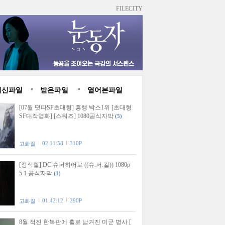
FILECITY
최신파일
받은파일
열어본파일
[07월 떳따SF초대형] 흥행 박스1위 [초대형
SF대작영화] [스워즈] 1080공식자막
(5)
02:11:58
310P
고화질
[정식릴] DC 슈퍼히어로 ((슈.퍼.걸)) 1080p
5.1 공식자막
(1)
01:42:12
290P
고화질
8월 적진 한복판에 홀로 남겨진 미군 병사 [