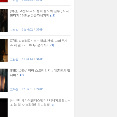
고화질
[액션] 고천락-역사 정치 음모와 전투 ( 사극
판타지 ) 1080p 한글자체자막
(11)
01:46:02
350P
고화질
O7월. 슈퍼히Qㅓ로 < 정의.진실. 그러든가 -
슈 퍼 걸 > - 1O8Op. 공식자막
(3)
01:48:14
310P
고화질
[FHD 1080p] 닥터 스트레인지：대혼돈의 멀
티버스
(7)
02:06:31
240P
고화질
[4K UHD] 마이클패스벤더X제니퍼로렌스 ((
조 능 럭 자 )) 2160P 초고화질
(9)