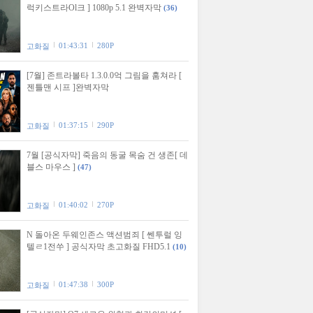
럭키스트라Ol크 ] 1080p 5.1 완벽자막
(36)
01:43:31
280P
고화질
[7월] 존트라볼타 1.3.0.0억 그림을 훔쳐라 [
젠틀맨 시프 ]완벽자막
01:37:15
290P
고화질
7월 [공식자막] 죽음의 동굴 목숨 건 생존[ 데
블스 마우스 ]
(47)
01:40:02
270P
고화질
N 돌아온 두웨인존스 액션범죄 [ 쎈투럴 잉
텔ㄹ1전쑤 ] 공식자막 초고화질 FHD5.1
(10)
01:47:38
300P
고화질