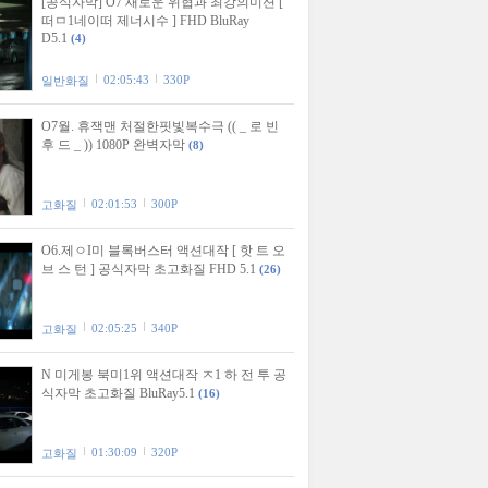
[공식자막] O7 새로운 위협과 최강의미션 [
떠ㅁ1네이떠 제너시수 ] FHD BluRay
D5.1
(4)
02:05:43
330P
일반화질
O7월. 휴잭맨 처절한핏빛복수극 (( _ 로 빈
후 드 _ )) 1080P 완벽자막
(8)
02:01:53
300P
고화질
O6.제ㅇI미 블록버스터 액션대작 [ 핫 트 오
브 스 턴 ] 공식자막 초고화질 FHD 5.1
(26)
02:05:25
340P
고화질
N 미게봉 북미1위 액션대작 ㅈ1 하 전 투 공
식자막 초고화질 BluRay5.1
(16)
01:30:09
320P
고화질