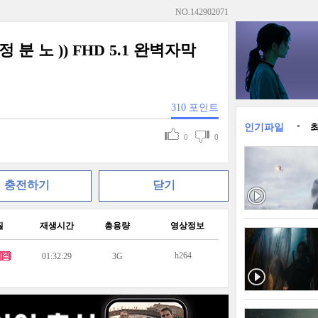
NO.
142902071
정 분 노 )) FHD 5.1 완벽자막
310
포인트
인기파일
0
0
충전하기
닫기
질
재생시간
총용량
영상정보
h264
01:32:29
3G