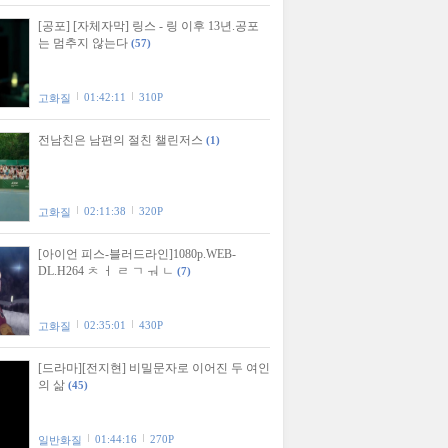
[공포] [자체자막] 링스 - 링 이후 13년.공포
는 멈추지 않는다
(57)
01:42:11
310P
고화질
전남친은 남편의 절친 챌린저스
(1)
02:11:38
320P
고화질
[아이언 피스-블러드라인]1080p.WEB-
DL.H264 ㅊ ㅓ ㄹ ㄱ ㅝ ㄴ
(7)
02:35:01
430P
고화질
[드라마][전지현] 비밀문자로 이어진 두 여인
의 삶
(45)
01:44:16
270P
일반화질