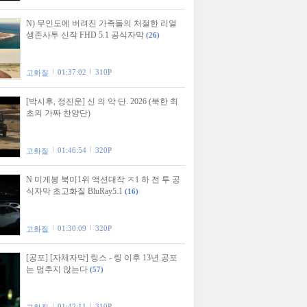
N) 무인도에 버려진 가족들의 처절한 리얼
생존사투 신작 FHD 5.1 공식자막
(26)
01:37:02
310P
고화질
[박시후, 정진운] 신 의 악 단. 2026 (북한 최
초의 가짜 찬양단)
01:46:54
320P
고화질
N 미게봉 북미1위 액션대작 ㅈ1 하 전 투 공
식자막 초고화질 BluRay5.1
(16)
01:30:09
320P
고화질
[공포] [자체자막] 링스 - 링 이후 13년.공포
는 멈추지 않는다
(57)
01:42:11
310P