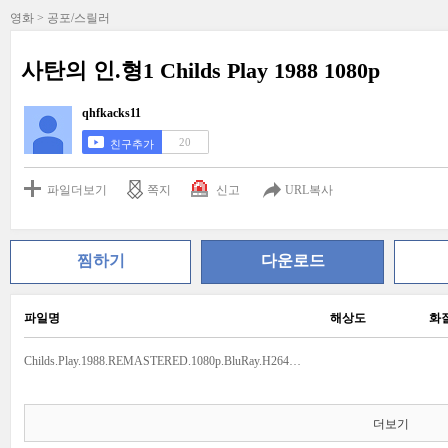
영화 > 공포/스릴러
사탄의 인.형1 Childs Play 1988 1080p
qhfkacks11
20
친구추가
파일더보기
쪽지
신고
URL복사
찜하기
다운로드
파일명
해상도
화
Childs.Play.1988.REMASTERED.1080p.BluRay.H264.AAC-RARBG.smi
더보기