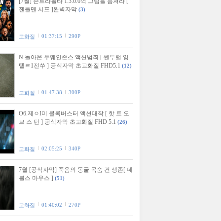
[7월] 존트라볼타 1.3.0.0억 그림을 훔쳐라 [
젠틀맨 시프 ]완벽자막
(3)
01:37:15
290P
고화질
N 돌아온 두웨인존스 액션범죄 [ 쎈투럴 잉
텔ㄹ1전쑤 ] 공식자막 초고화질 FHD5.1
(12)
01:47:38
300P
고화질
O6.제ㅇI미 블록버스터 액션대작 [ 핫 트 오
브 스 턴 ] 공식자막 초고화질 FHD 5.1
(26)
02:05:25
340P
고화질
7월 [공식자막] 죽음의 동굴 목숨 건 생존[ 데
블스 마우스 ]
(51)
01:40:02
270P
고화질