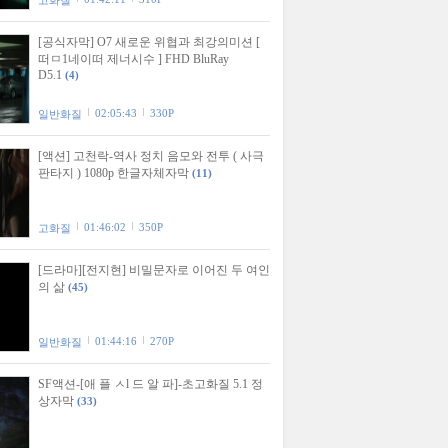
고화질
[공식자막] O7 새로운 위협과 최강의미션 [
떠ㅁ1네이떠 제너시수 ] FHD BluRay
D5.1
(4)
02:05:43
330P
일반화질
[액션] 고천락-역사 정치 음모와 전투 ( 사극
판타지 ) 1080p 한글자체자막
(11)
01:46:02
350P
고화질
[드라마][전지현] 비밀문자로 이어진 두 여인
의 삶
(45)
01:44:16
270P
일반화질
SF액션-[애 플 ㅅl 드 알 파]-초고화질 5.1 정
상자막
(33)