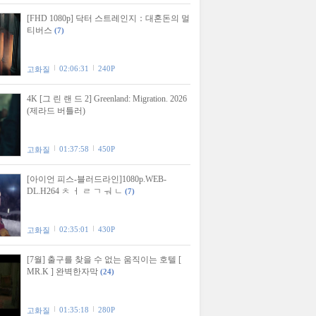
[FHD 1080p] 닥터 스트레인지：대혼돈의 멀
티버스
(7)
02:06:31
240P
고화질
4K [그 린 랜 드 2] Greenland: Migration. 2026
(제라드 버틀러)
01:37:58
450P
고화질
[아이언 피스-블러드라인]1080p.WEB-
DL.H264 ㅊ ㅓ ㄹ ㄱ ㅝ ㄴ
(7)
02:35:01
430P
고화질
[7월] 출구를 찾을 수 없는 움직이는 호텔 [
MR.K ] 완벽한자막
(24)
01:35:18
280P
고화질