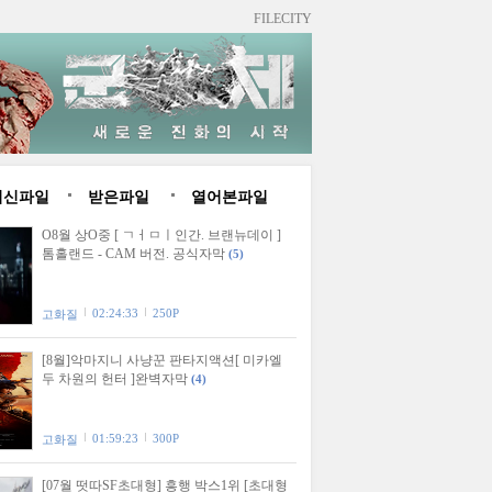
FILECITY
최신파일
받은파일
열어본파일
O8월 상O중 [ ㄱㅓㅁㅣ인간. 브랜뉴데이 ]
톰홀랜드 - CAM 버전. 공식자막
(5)
02:24:33
250P
고화질
[8월]악마지니 사냥꾼 판타지액션[ 미카엘
두 차원의 헌터 ]완벽자막
(4)
01:59:23
300P
고화질
[07월 떳따SF초대형] 흥행 박스1위 [초대형