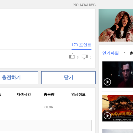
NO.
143411893
170
포인트
인기파일
0
0
충전하기
닫기
질
재생시간
총용량
영상정보
80.9K