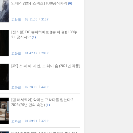
SF대작영화] [스워즈] 1080공식자막
(6)
02:11:58
310P
고화질
[정식릴] DC 슈퍼히어로 ((슈.퍼.걸)) 1080p
5.1 공식자막
(1)
01:42:12
290P
고화질
[4K] 스 파 이 더 맨, 노 웨이 홈 (2021년 작품)
02:28:09
440P
고화질
[앤 해서웨이] 악마는 프라다를 입는다 2.
2026 (20년 만의 속편)
(1)
01:59:01
320P
고화질