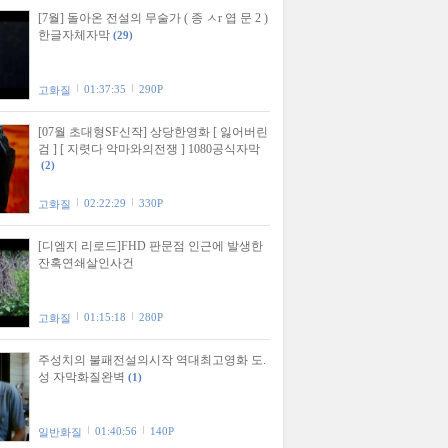
[7월] 돌아온 전설의 무술가 ( 종 ㅅr 엽 문 2 )
한글자체자막
(29)
01:37:35
290P
고화질
[07월 초대형SF신작] 상당한영화 [ 잃어버린
검 ] [ 지렷다 악마와의전쟁 ] 1080공식자막
(2)
02:22:29
330P
고화질
[디엠지 리로드]FHD 판문점 인근에 발생한
잔혹연쇄살인사건
01:15:18
280P
고화질
주성치의 불패전설의시작 역대최고영화 도.
성 자막화질완벽
(1)
01:40:56
140P
일반화질