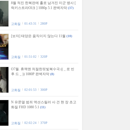
8월 적진 한복판에 홀로 남겨진 미군 병사 [
럭키스트라Ol크 ] 1080p 5.1 완벽자막
(37)
01:43:31
280P
고화질
[보자] 태양은 움직이지 않는다 11월
(10)
01:51:02
320P
고화질
O7월. 휴잭맨 처절한핏빛복수극 (( _ 로 빈
후 드 _ )) 1080P 완벽자막
(8)
02:01:53
300P
고화질
N 유쭌열 범죄 액션스릴러 사 건 현 장 초고
화질 FHD 1080 5.1
(11)
02:02:24
370P
고화질