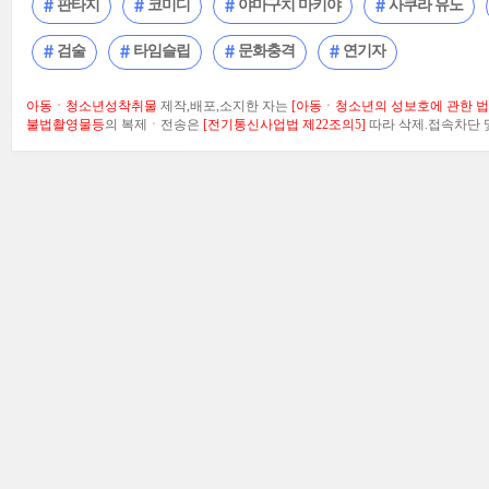
판타지
코미디
야마구치 마키야
사쿠라 유노
검술
타임슬립
문화충격
연기자
아동ㆍ청소년성착취물
제작,배포,소지한 자는
[아동ㆍ청소년의 성보호에 관한 법률
불법촬영물등
의 복제ㆍ전송은
[전기통신사업법 제22조의5]
따라 삭제.접속차단 및