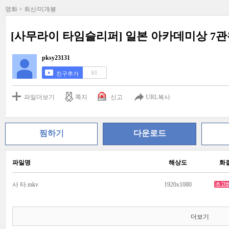
영화 > 최신/미개봉
[사무라이 타임슬리퍼] 일본 아카데미상 7
pksy23131
61
친구추가
파일더보기
쪽지
신고
URL복사
찜하기
다운로드
파일명
해상도
화
사 타.mkv
1920x1080
더보기