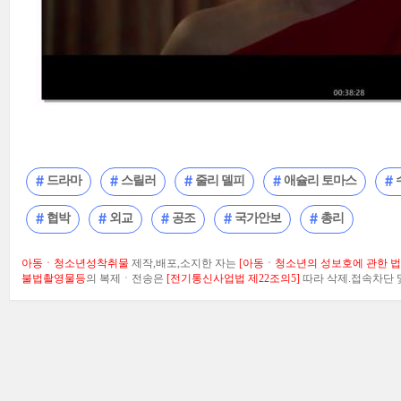
드라마
스릴러
줄리 델피
애슐리 토마스
협박
외교
공조
국가안보
총리
아동ㆍ청소년성착취물
제작,배포,소지한 자는
[아동ㆍ청소년의 성보호에 관한 법률
불법촬영물등
의 복제ㆍ전송은
[전기통신사업법 제22조의5]
따라 삭제.접속차단 및