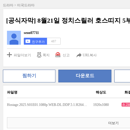
드라마 > 미국드라마
[공식자막] 8월21일 정치스릴러 호스띠지 5부
seon07711
487
친구추가
파일더보기
쪽지
신고
URL복사
찜하기
다운로드
파일명
해상도
화
Hostage.2025.S01E01.1080p.WEB-DL.DDP.5.1.H264-SKJ.mkv
1920x1080
더보기