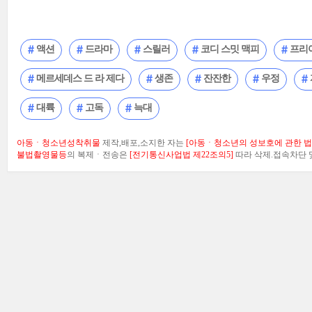
액션
드라마
스릴러
코디 스밋 맥피
프리
메르세데스 드 라 제다
생존
잔잔한
우정
대륙
고독
늑대
아동ㆍ청소년성착취물
제작,배포,소지한 자는
[아동ㆍ청소년의 성보호에 관한 법률
불법촬영물등
의 복제ㆍ전송은
[전기통신사업법 제22조의5]
따라 삭제.접속차단 및