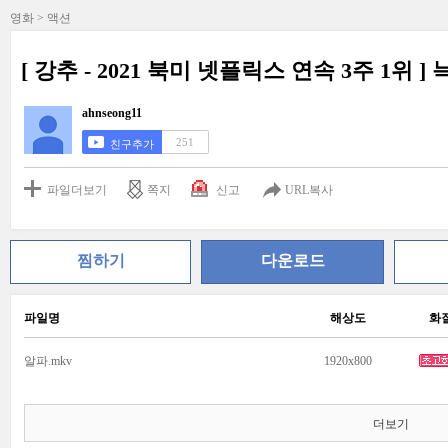
영화 > 액션
[ 강추 - 2021 북미 넷플릭스 연속 3주 1위 ]
ahnseong11
251
친구추가
파일더보기
쪽지
신고
URL복사
찜하기
다운로드
파일명
해상도
화
알파.mkv
1920x800
더보기