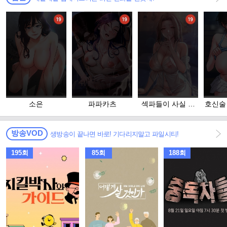
소은
파파카츠
섹파들이 사실 가
호신술
족이었다
방송VOD
생방송이 끝나면 바로! 기다리지말고 파일시티!
195회
85회
188회