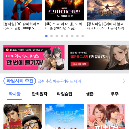
[정식릴] DC 슈퍼히어로
[4K] 스 파 이 더 맨, 노 웨
[공식파일] ((아바타 불과
((슈.퍼.걸)) 1080p 5.1 공
이 홈 (2021년 작품)
재)) 1080p 5.1 공식자막
식자막
파일시티 추천
금주 추천하는 #키워드 테마
짝사랑
만화원작
타임슬립
생존
우주