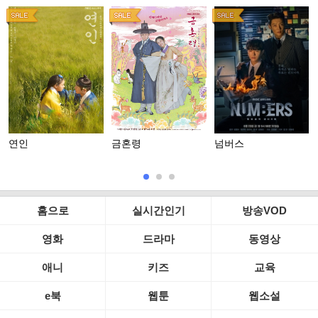
연인
금혼령
넘버스
홈으로
실시간인기
방송VOD
영화
드라마
동영상
애니
키즈
교육
e북
웹툰
웹소설