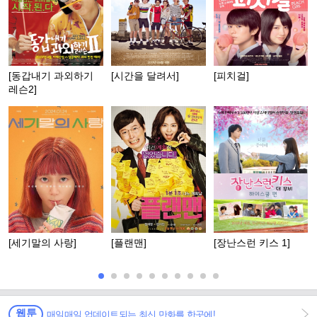
[동갑내기 과외하기
[시간을 달려서]
[피치걸]
레슨2]
[세기말의 사랑]
[플랜맨]
[장난스런 키스 1]
웹툰
매일매일 업데이트되는 최신 만화를 한곳에!