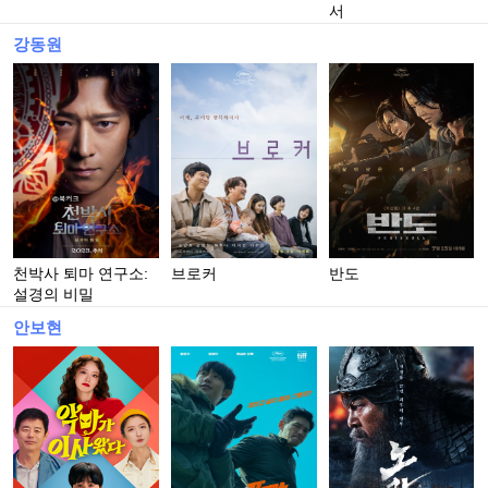
서
강동원
천박사 퇴마 연구소:
브로커
반도
설경의 비밀
안보현