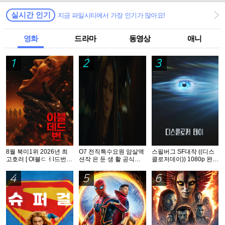
실시간 인기
지금 파일시티에서 가장 인기가 많아요!
영화
드라마
동영상
애니
1
2
3
8월 북미1위 2026년 최
O7 전직특수요원 암살액
스필버그 SF대작 ((디스
고호러 [ Ol블ㄷㅓl드번 ]
션작 은 둔 생 활 공식자
클로저데이)) 1080p 완벽
1080p 5.1 완벽자막
막 초고화질 FHD 5.1
자막
4
5
6