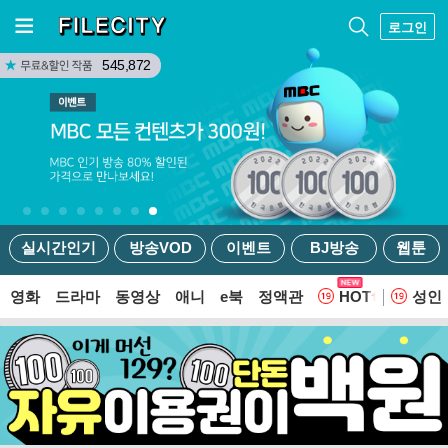
로그인
545,872
실시간인기
방송VOD
이벤트
BJ방송
웹툰
영화
드라마
동영상
애니
e북
정액관
HOT
성인
웹툰