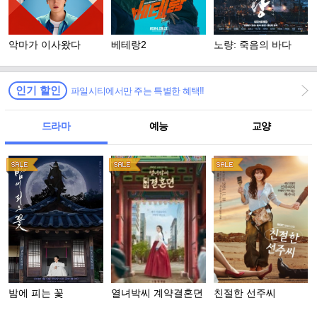
악마가 이사왔다
베테랑2
노량: 죽음의 바다
인기 할인
파일시티에서만 주는 특별한 혜택!!
드라마
예능
교양
밤에 피는 꽃
열녀박씨 계약결혼뎐
친절한 선주씨