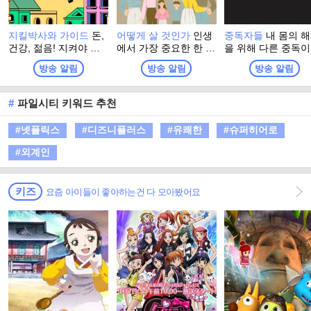
지킬박사와 가이드
돈,
어떻게 살 것인가
인생
중독자들
내 몸의 
건강, 젊음! 지켜야 하
에서 가장 중요한 한 가
을 위해 다른 중독이
는 사명을 부여받은 가
지! 건강을 지키기 위해
요하다. 같은 공간
방송 알림
방송 알림
방송 알림
이드, 그리고 고민 맞춤
어떻게 살 것인가를 고
중독에 대한 전혀 
형 지킬 박사들이 다양
민하고 당신의 황금빛
인터뷰를 진행하며 
한 문제들을 유쾌! 상
노년을 도모하는 건강
독의 늪에서 빠져나
#
파일시티 키워드 추천
쾌! 통쾌! 하게 해결하
한 프로그램
수 있도록 손을 잡아
는 프로그램
다!
#넷플릭스
#디즈니플러스
#유쾌한
#슈퍼히어로
#외계인
키즈
요즘 아이들이 좋아하는건 다 모아봤어요