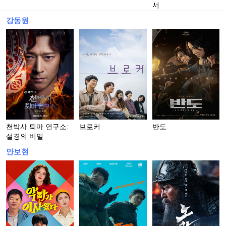
서
강동원
천박사 퇴마 연구소:
브로커
반도
설경의 비밀
안보현