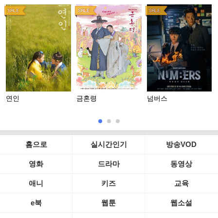
연인
금혼령
넘버스
홈으로
실시간인기
방송VOD
영화
드라마
동영상
애니
키즈
교육
e북
웹툰
웹소설