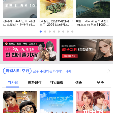
전세계 1OOO만부. 레전
[극장판] 만달로리안과 그
8월 그레타리 공포액션 [
드 스릴러 < 우먼인 캐빈
로구. 2026 (스타워즈, 12
ㄹr스트ㅎr우스 ] 1080p
10 >- 1O8Op. 공식자막
번째 장편 실사 영화)
5.1 공식자막
파일시티 추천
금주 추천하는 #키워드 테마
짝사랑
만화원작
타임슬립
생존
우주