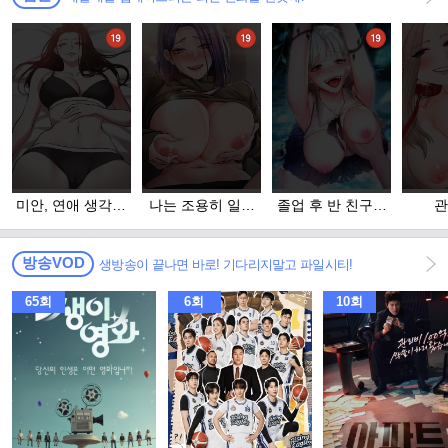
미안, 연애 생각은
나는 조용히 일하
졸업 후 반 친구들
관
없어
고 싶다
을 다 따먹음
방송VOD
생방송이 끝나면 바로! 기다리지말고 파일시티!
65회
6회
10회