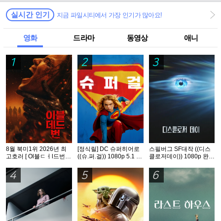
실시간 인기
지금 파일시티에서 가장 인기가 많아요!
영화
드라마
동영상
애니
1
2
3
8월 북미1위 2026년 최
[정식릴] DC 슈퍼히어로
스필버그 SF대작 ((디스
고호러 [ Ol블ㄷㅓl드번 ]
((슈.퍼.걸)) 1080p 5.1 공
클로저데이)) 1080p 완벽
1080p 5.1 완벽자막
식자막
자막
4
5
6