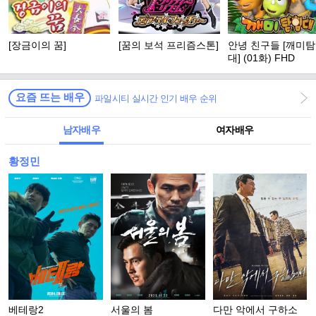
[장금이의 꿈]
[꿈의 보석 프리즘스톤]
안녕 친구들 [깨미
대] (01화) FHD
요즘 뜨는 배우
파일시티 실시간 인기 배우 순위
남자배우
여자배우
황정민
베테랑2
서울의 봄
다만 악에서 구하소