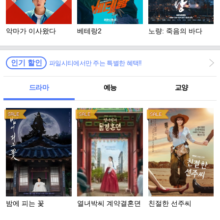
악마가 이사왔다
베테랑2
노량: 죽음의 바다
인기 할인
파일시티에서만 주는 특별한 혜택!!
드라마
예능
교양
밤에 피는 꽃
열녀박씨 계약결혼뎐
친절한 선주씨