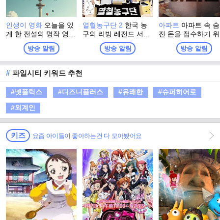
인생이 영화
오늘을 있
열혈농구단 2
한국 농
아파트
아파트 속 
게 한 전설의 명작 영화
구의 리빙 레전드 서장
진 돈을 접수하기 
부터, 새로운 시대의 O
훈이 직접 선택한 연예
입대의회장 선거에 
방송 알림
방송 알림
방송 알림
TT 히트작까지, 우리가
계 최강 농구팀 ‘라이징
마한 오아시스파 전
사랑했던 콘텐츠의 과
이글스’! 아시아 제패에
보스 박해강이 주민
거와 현재를 넘나들며,
이어 전국 아마추어 최
과 함께 비리를 타
#
파일시티 키워드 추천
지금 우리 앞에 펼쳐진
강팀들과 자존심을 건
가는 이야기
변화의 순간을 함께 돌
‘전국 최강전’을 펼치며
#넷플릭스
#디즈니플러스
#유쾌한
#슈퍼히어로
아보는 프로그램
국내 정상에 도전한다.
국내 최강을 향한 <라
#외계인
이징이글스>의 두 번째
비상이 시작된다.
키즈
요즘 아이들이 좋아하는건 다 모아봤어요