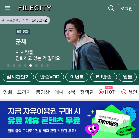
로그인
545,872
실시간인기
방송VOD
이벤트
BJ방송
웹툰
영화
드라마
동영상
애니
e북
정액관
HOT
성인
웹툰