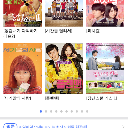
[동갑내기 과외하기
[시간을 달려서]
[피치걸]
레슨2]
[세기말의 사랑]
[플랜맨]
[장난스런 키스 1]
웹툰
매일매일 업데이트되는 최신 만화를 한곳에!