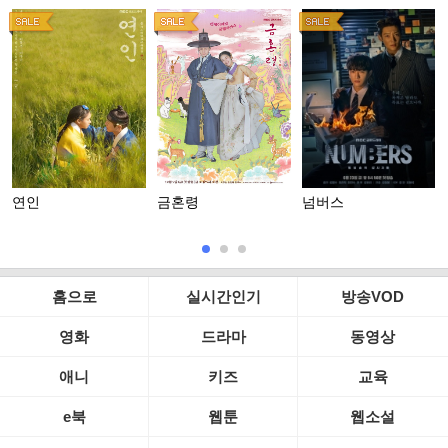
연인
금혼령
넘버스
홈으로
실시간인기
방송VOD
영화
드라마
동영상
애니
키즈
교육
e북
웹툰
웹소설