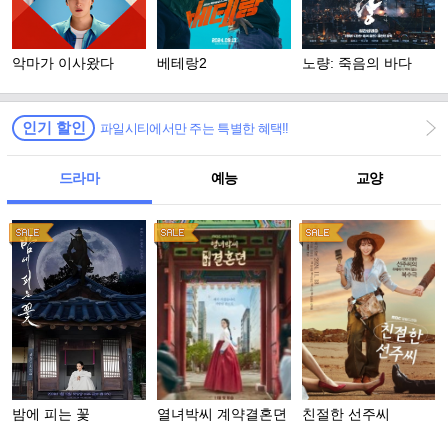
악마가 이사왔다
베테랑2
노량: 죽음의 바다
인기 할인
파일시티에서만 주는 특별한 혜택!!
드라마
예능
교양
밤에 피는 꽃
열녀박씨 계약결혼뎐
친절한 선주씨