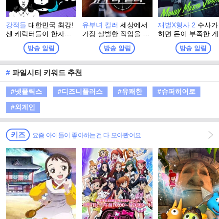
강적들
대한민국 최강!
유부녀 킬러
세상에서
재벌X형사 2
수사가
센 캐릭터들이 한자리
가장 살벌한 직업을 가
히면 돈이 부족한 게
에 모였다. 진보한 시사
진, 어느 워킹맘의 고군
닌지 생각해 보자. 
방송 알림
방송 알림
방송 알림
는 박수받지만 진부한
분투 워라밸(work & life
X형사, 진이수가 돌
시사는 외면받는다. 서
balance) 사수기를 그
왔다! 새로운 팀장 
로 코드가 맞지 않는 강
린 드라마
라와 유쾌상쾌통쾌 
#
파일시티 키워드 추천
적들이 뭉쳤다. 고품격
파민 터지는 사이다
과 저품격 사이의 아슬
사가 펼쳐진다!!
#넷플릭스
#디즈니플러스
#유쾌한
#슈퍼히어로
아슬한 시사 쇼 프로그
램
#외계인
키즈
요즘 아이들이 좋아하는건 다 모아봤어요