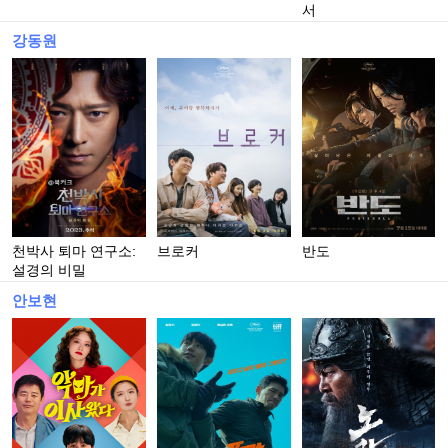
서
강동원
천박사 퇴마 연구소:
브로커
반도
설경의 비밀
안보현