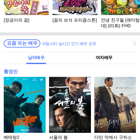
[장금이의 꿈]
[꿈의 보석 프리즘스톤]
안녕 친구들 [깨미
대] (01화) FHD
요즘 뜨는 배우
파일시티 실시간 인기 배우 순위
남자배우
여자배우
황정민
베테랑2
서울의 봄
다만 악에서 구하소