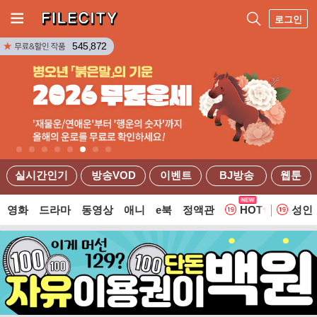
로그인
545,872
실시간인기
방송VOD
이벤트
BJ방송
웹툰
영화
드라마
동영상
애니
e북
정액관
HOT
성인
웹툰