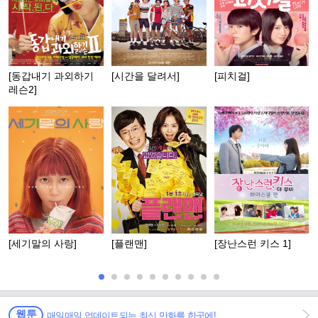
[동갑내기 과외하기
[시간을 달려서]
[피치걸]
레슨2]
[세기말의 사랑]
[플랜맨]
[장난스런 키스 1]
웹툰
매일매일 업데이트되는 최신 만화를 한곳에!