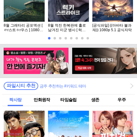
8월 그레타리 공포액션 [
8월 적진 한복판에 홀로
[공식파일] ((아바타 불과
ㄹr스트ㅎr우스 ] 1080p
남겨진 미군 병사 [ 럭키
재)) 1080p 5.1 공식자막
5.1 공식자막
스트라Ol크 ] 1080p 5.1
완벽자막
파일시티 추천
금주 추천하는 #키워드 테마
짝사랑
만화원작
타임슬립
생존
우주