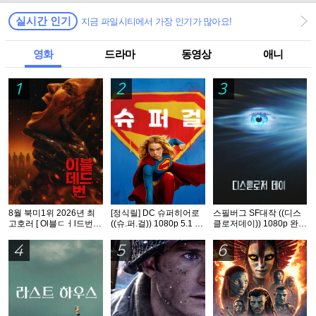
실시간 인기
지금 파일시티에서 가장 인기가 많아요!
영화
드라마
동영상
애니
1
2
3
8월 북미1위 2026년 최
[정식릴] DC 슈퍼히어로
스필버그 SF대작 ((디스
고호러 [ Ol블ㄷㅓl드번 ]
((슈.퍼.걸)) 1080p 5.1 공
클로저데이)) 1080p 완벽
1080p 5.1 완벽자막
식자막
자막
4
5
6