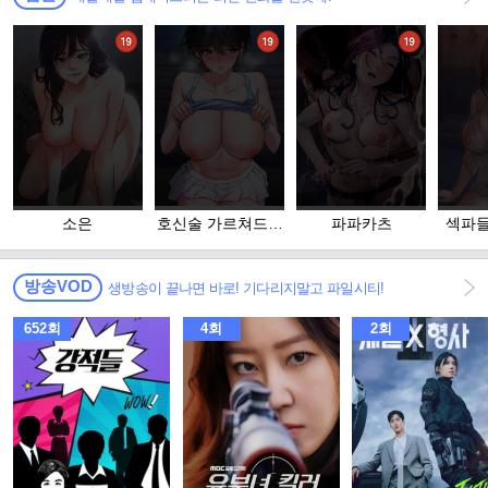
소은
호신술 가르쳐드립
파파카츠
섹파들
니다
족
방송VOD
생방송이 끝나면 바로! 기다리지말고 파일시티!
652회
4회
2회