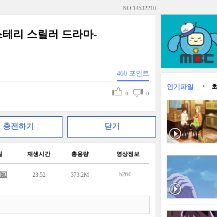
NO.
14532210
미스테리 스릴러 드라마-
460
포인트
인기파일
0
0
충전하기
닫기
질
재생시간
총용량
영상정보
h264
23:52
373.2M