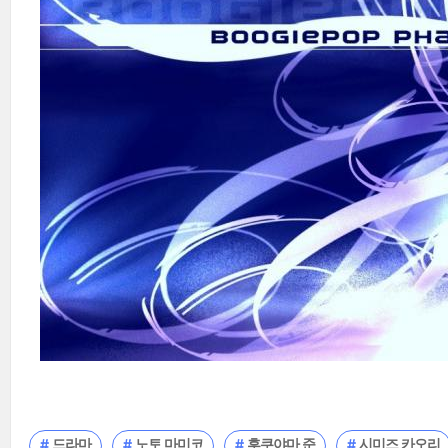
드라마
노토 마미코
후쿠야마 준
시미즈 카오리