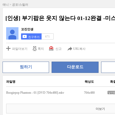
애니 > 공포/스릴러
[인생] 부기팝은 웃지 않는다 01-12완결 -
꼬진인생
671
친구추가
파일더보기
쪽지
신고
URL복사
찜하기
다운로드
파일명
해상도
화
Boogiepop Phantom - 01 [DVD 704x480].mkv
704x480
더보기