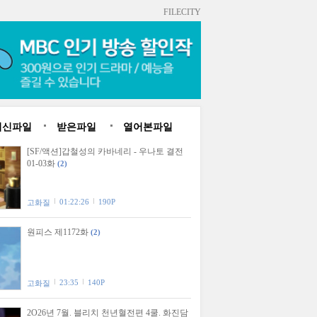
FILECITY
최신파일
받은파일
열어본파일
[SF/액션]갑철성의 카바네리 - 우나토 결전
01-03화
(2)
01:22:26
190P
고화질
원피스 제1172화
(2)
23:35
140P
고화질
2O26년 7월. 블리치 천년혈전편 4쿨. 화진담