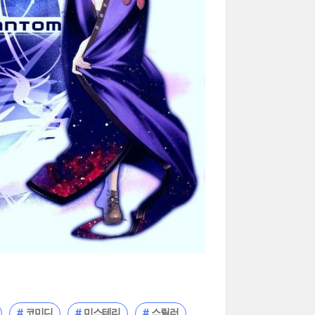
코미디
미스테리
스릴러