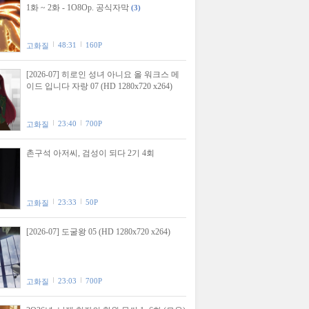
1화 ~ 2화 - 1O8Op. 공식자막
(3)
48:31
160P
고화질
[2026-07] 히로인 성녀 아니요 올 워크스 메
이드 입니다 자랑 07 (HD 1280x720 x264)
23:40
700P
고화질
촌구석 아저씨, 검성이 되다 2기 4회
23:33
50P
고화질
[2026-07] 도굴왕 05 (HD 1280x720 x264)
23:03
700P
고화질