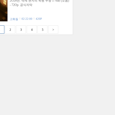
2O26년. 낙제 현자의 학원 무쌍 1- 6화 (모음)
- 72Op. 공식자막
02:22:00
420P
고화질
1
2
3
4
5
>