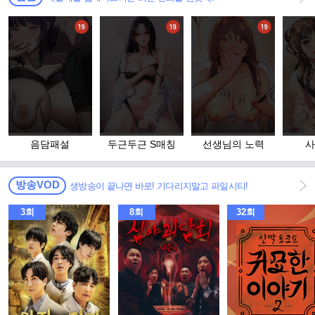
음담패설
두근두근 S매칭
선생님의 노력
사
방송VOD
생방송이 끝나면 바로! 기다리지말고 파일시티!
3회
8회
32회