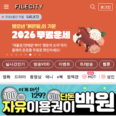
로그인
545,872
실시간인기
방송VOD
이벤트
BJ방송
웹툰
영화
드라마
동영상
애니
e북
정액관
HOT
성인
웹툰