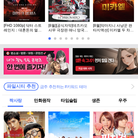
[FHD 1080p] 닥터 스트
[8월][공식자막]데즈카오
[8월]악마지니 사냥꾼 판
레인지：대혼돈의 멀티
사무 극장판 애니 망국의
타지액션[ 미카엘 두 차원
버스
공주[ 리본ㅎl어로 ]
의 헌터 ]완벽자막
파일시티 추천
금주 추천하는 #키워드 테마
짝사랑
만화원작
타임슬립
생존
우주