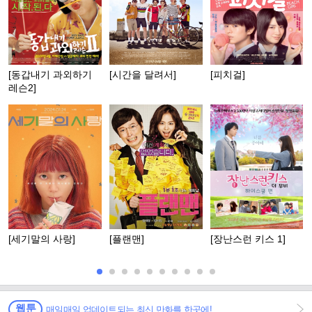
[동갑내기 과외하기
[시간을 달려서]
[피치걸]
레슨2]
[세기말의 사랑]
[플랜맨]
[장난스런 키스 1]
웹툰
매일매일 업데이트되는 최신 만화를 한곳에!