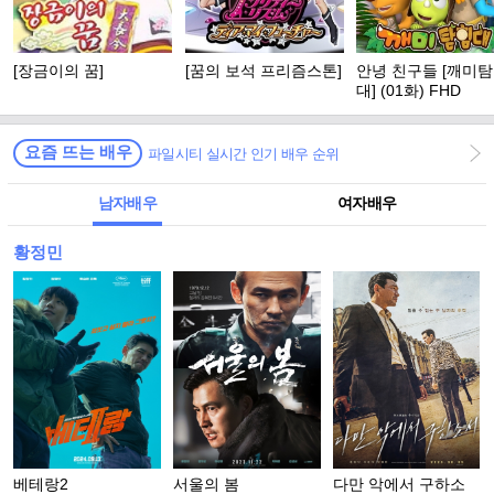
[장금이의 꿈]
[꿈의 보석 프리즘스톤]
안녕 친구들 [깨미
대] (01화) FHD
요즘 뜨는 배우
파일시티 실시간 인기 배우 순위
남자배우
여자배우
황정민
베테랑2
서울의 봄
다만 악에서 구하소