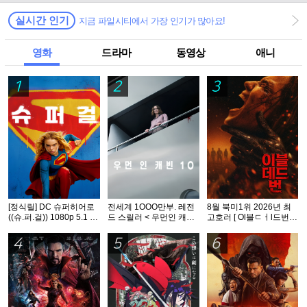
실시간 인기
지금 파일시티에서 가장 인기가 많아요!
영화
드라마
동영상
애니
1
2
3
[정식릴] DC 슈퍼히어로
전세계 1OOO만부. 레전
8월 북미1위 2026년 최
((슈.퍼.걸)) 1080p 5.1 공
드 스릴러 < 우먼인 캐빈
고호러 [ Ol블ㄷㅓl드번 ]
식자막
10 >- 1O8Op. 공식자막
1080p 5.1 완벽자막
4
5
6