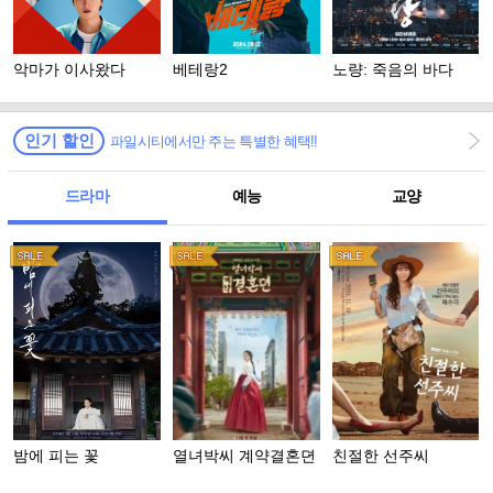
악마가 이사왔다
베테랑2
노량: 죽음의 바다
인기 할인
파일시티에서만 주는 특별한 혜택!!
드라마
예능
교양
밤에 피는 꽃
열녀박씨 계약결혼뎐
친절한 선주씨