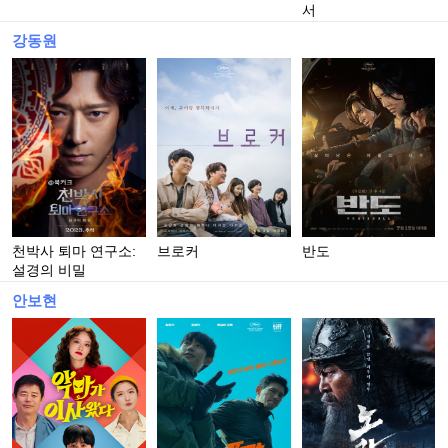
서
강동원
천박사 퇴마 연구소:
브로커
반도
설경의 비밀
안보현