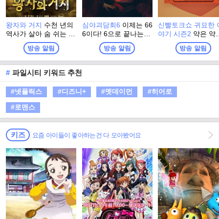
왕자와 거지
수천 년의
심야괴담회6
이제는 66
신빨토크쇼 귀묘한 
역사가 살아 숨 쉬는 신
6이다! 6으로 끝나는
야기 시즌2
약은 약
비로운 나라, 이집트.
해, 6월에 찾아온 시즌
에게, 귀묘한 이야
방송 알림
방송 알림
방송 알림
고대 문명이 자리한 이
6! 44인의 어둑시니를
무속인에게! 풀리지
집트에 K-POP의 역사
만족시킬 최고의 괴담
는 답답한 문제를 두
를 써 내려가는 여섯 남
꾼을 찾아라! 결선 진출
한 번쯤 찾아가 보게
#
파일시티 키워드 추천
자가 떴다! 왕자의 자리
상금 444,444원, 완불
는 점집! 그리고 그 
를 두고 펼쳐지는 여섯
시 상금 888,888원! 시
많은 사람의 믿지 
#넷플릭스
#디즈니+
#멧데이먼
#히어로
남자의 극과 극 생존 경
청자 투고 괴담을 읽어
한 서린 귀묘한 이
쟁! K-POP 대표 남자
주는 스토리텔링 챌린
들! 신빨 강력하게 
#로맨스
아이돌 6인의 신선한
지 프로그램, 심야괴담
무속인을 찾아온 사
케미스트리는 물론, 치
회 시즌6
들의 귀묘하면서도 
열함과 우아함이 공존
싹한 이야기를 들어
키즈
요즘 아이들이 좋아하는건 다 모아봤어요
하는 새로운 면면까지!
다.
왕자가 되어 호화롭고
풍족한 여행을 만끽할
주인공은 누구일지?