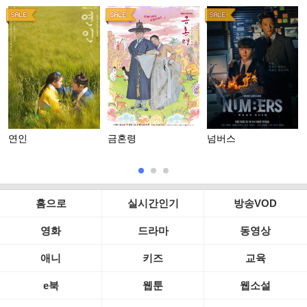
연인
금혼령
넘버스
홈으로
실시간인기
방송VOD
영화
드라마
동영상
애니
키즈
교육
e북
웹툰
웹소설