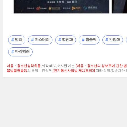
범죄
미스터리
훠젠화
황쭝쩌
칸칭쯔
마약범죄
아동ㆍ청소년성착취물
제작,배포,소지한 자는
[아동ㆍ청소년의 성보호에 관한 법률
불법촬영물등
의 복제ㆍ전송은
[전기통신사업법 제22조의5]
따라 삭제.접속차단 및