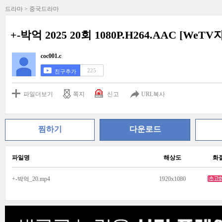
드라마 > 중국드라마
+-박억 2025 20회 1080P.H264.AAC [We
coc001.c
225
친구추가
파일더보기
쪽지
신고
URL복사
찜하기
다운로드
파일명
해상도
화
+-박억_20.mp4
1920x1080