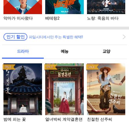
악마가 이사왔다
베테랑2
노량: 죽음의 바다
인기 할인
파일시티에서만 주는 특별한 혜택!!
드라마
예능
교양
밤에 피는 꽃
열녀박씨 계약결혼뎐
친절한 선주씨