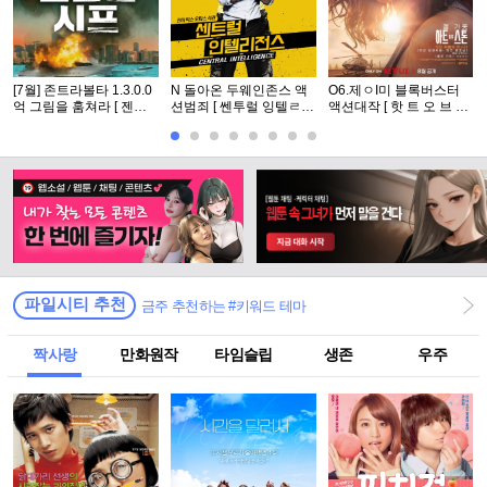
[7월] 존트라볼타 1.3.0.0
N 돌아온 두웨인존스 액
O6.제ㅇI미 블록버스터
억 그림을 훔쳐라 [ 젠틀
션범죄 [ 쎈투럴 잉텔ㄹ1
액션대작 [ 핫 트 오 브 스
맨 시프 ]완벽자막
전쑤 ] 공식자막 초고화질
턴 ] 공식자막 초고화질 F
FHD5.1
HD 5.1
파일시티 추천
금주 추천하는 #키워드 테마
짝사랑
만화원작
타임슬립
생존
우주