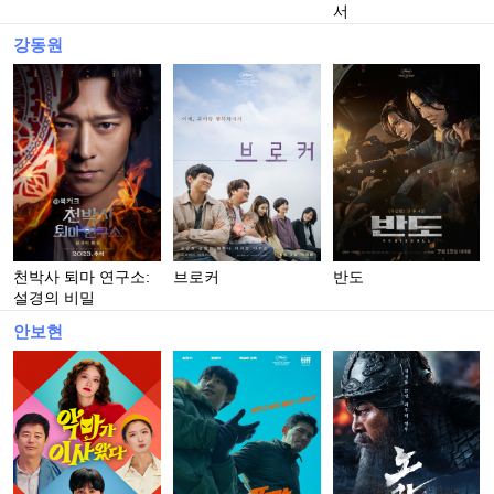
서
강동원
천박사 퇴마 연구소:
브로커
반도
설경의 비밀
안보현