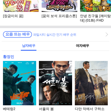
[장금이의 꿈]
[꿈의 보석 프리즘스톤]
안녕 친구들 [깨미
대] (01화) FHD
요즘 뜨는 배우
파일시티 실시간 인기 배우 순위
남자배우
여자배우
황정민
베테랑2
서울의 봄
다만 악에서 구하소