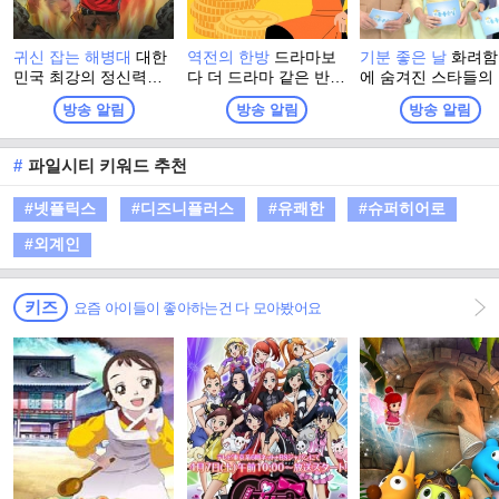
귀신 잡는 해병대
대한
역전의 한방
드라마보
기분 좋은 날
화려함
민국 최강의 정신력을
다 더 드라마 같은 반전
에 숨겨진 스타들의
자부하는 해병대 출신
인생 추적 스토리 프로
솔한 이야기와 이색
방송 알림
방송 알림
방송 알림
들이 모여, 이번엔 진짜
그램
소에서 펼쳐지는 스
귀신을 잡으러 심령 스
들의 특별한 체험. 
폿으로 떠난다! 실제 무
고 유쾌한 강의, 기
#
파일시티 키워드 추천
속인들이 경험한 기이
좋은 정보! 웃음과 
한 사건과 금기, 그리고
이 함께하는 명강의
#넷플릭스
#디즈니플러스
#유쾌한
#슈퍼히어로
사람들 사이에 떠도는
생활에 유익한 다양
괴담을 눈앞에서 확인
정보가 함께 하는 
#외계인
하는 한여름 납량 오컬
그램
트 수색 버라이어티!
키즈
요즘 아이들이 좋아하는건 다 모아봤어요