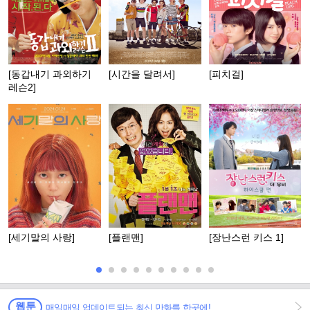
[동갑내기 과외하기
[시간을 달려서]
[피치걸]
레슨2]
[세기말의 사랑]
[플랜맨]
[장난스런 키스 1]
웹툰
매일매일 업데이트되는 최신 만화를 한곳에!