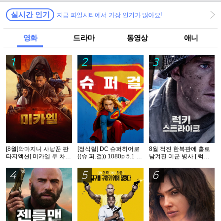
실시간 인기
지금 파일시티에서 가장 인기가 많아요!
영화
드라마
동영상
애니
1
2
3
[8월]악마지니 사냥꾼 판
[정식릴] DC 슈퍼히어로
8월 적진 한복판에 홀로
타지액션[ 미카엘 두 차원
((슈.퍼.걸)) 1080p 5.1 공
남겨진 미군 병사 [ 럭키
의 헌터 ]완벽자막
식자막
스트라Ol크 ] 1080p 5.1
완벽자막
4
5
6