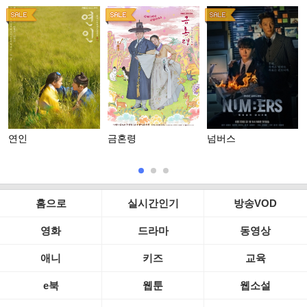
연인
금혼령
넘버스
홈으로
실시간인기
방송VOD
영화
드라마
동영상
애니
키즈
교육
e북
웹툰
웹소설