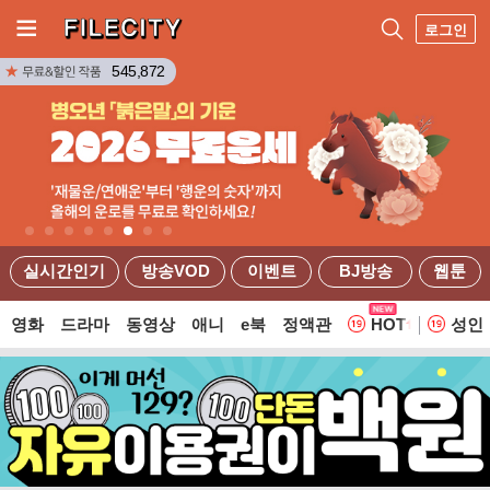
로그인
545,872
실시간인기
방송VOD
이벤트
BJ방송
웹툰
영화
드라마
동영상
애니
e북
정액관
HOT
성인
웹툰