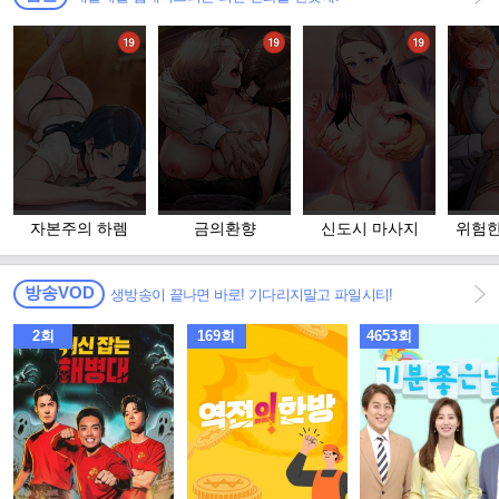
자본주의 하렘
금의환향
신도시 마사지
위험한
고 
방송VOD
생방송이 끝나면 바로! 기다리지말고 파일시티!
2회
169회
4653회