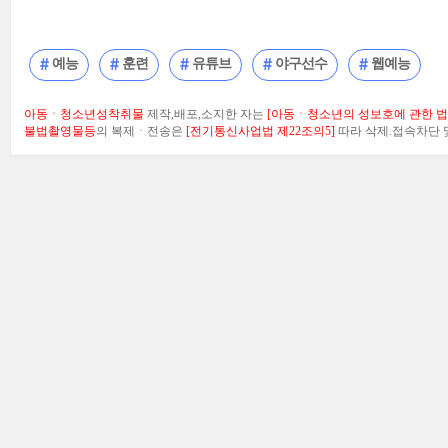
예능
훈련
유튜브
야구선수
웹예능
아동ㆍ청소년성착취물
제작,배포,소지한 자는
[아동ㆍ청소년의 성보호에 관한 법률
불법촬영물등
의 복제ㆍ전송은
[전기통신사업법 제22조의5]
따라 삭제.접속차단 및