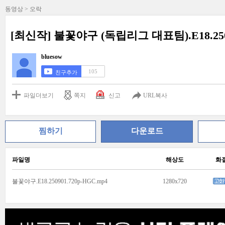
동영상 > 오락
[최신작] 불꽃야구 (독립리그 대표팀).E18.2509
bluesow
105
친구추가
파일더보기
쪽지
신고
URL복사
찜하기
다운로드
파일명
해상도
화
불꽃야구.E18.250901.720p-HGC.mp4
1280x720