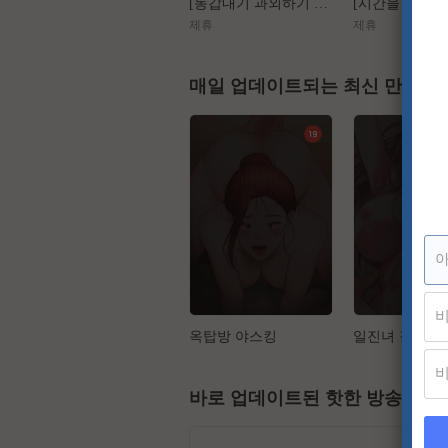
[동갑내기 과외하기 레슨2] 야매선생 Vs 열공제자
제휴
제휴
매일 업데이트되는 최신 만화
옥탑방 야스킹
일진녀 길들이
바로 업데이트된 핫한 방송