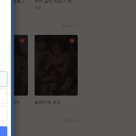
[ 플랜맨 Canrel정품 ] 정재영 한지민
우리 같이 사는거 비밀이야[장난스런 키스 더 무비 1 하이스쿨][강추]
[구세주]껌처럼 달라붙은 이 여자 좀 떼어내주소서
제휴
제휴
더보기
고 드립니다
슬레이브 코드
금의환향
더보기