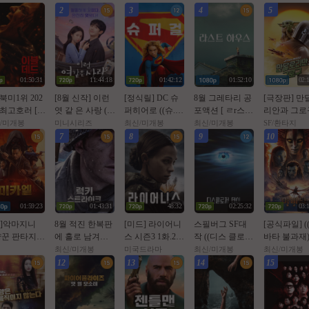
2
3
4
5
01:50:31
11:44:18
01:42:12
01:52:10
02:
 북미1위 202
[8월 신작] 이런
[정식릴] DC 슈
8월 그레타리 공
[극장판] 만
 최고호러 [ O
엿 같 은 사랑 (01
퍼히어로 ((슈.
포액션 [ ㄹr스트
리안과 그로구
ㅓl드번 ] 10
화 - 12화) 완결
퍼.걸)) 1080p 5.1
ㅎr우스 ] 1080p
026 (스타워즈
/미개봉
미니시리즈
최신/미개봉
최신/미개봉
SF/환타지
 5.1 완벽자막
[정 해인,하영] 1
공식자막
5.1 공식자막
2번째 장편 
7
8
9
10
080p
영화)
01:59:23
01:43:31
48:32
02:25:32
03:
월]악마지니
8월 적진 한복판
[미드] 라이어니
스필버그 SF대
[공식파일] (
꾼 판타지액
에 홀로 남겨진
스 시즌3 1화.202
작 ((디스 클로저
바타 불과재))
 미카엘 두 차
미군 병사 [ 럭키
6.1080p.한글자
데이)) 1080p 완
80p 5.1 공
최신/미개봉
미국드라마
최신/미개봉
최신/미개봉
 헌터 ]완벽
스트라Ol크 ] 108
막
벽자막
12
13
14
15
막
0p 5.1 완벽자막