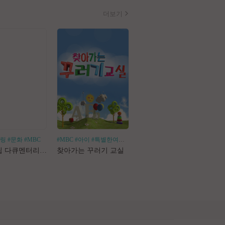
더보기
힐링
#문화
#MBC
#MBC
#아이
#특별한여행
#어린이체험
#나혼산
#1인가구
#1인가정
#독
로드트립 다큐멘터리 마사지로드
찾아가는 꾸러기 교실
나 혼자 산다