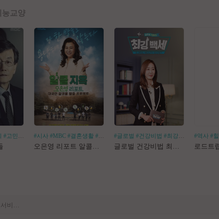
예능
교양
회
#고민거리
#분야별
#시사
#MBC
#결혼생활
#알코올중독
#글로벌
#건강비법
#최강백세
#김경화
#역사
#
[공지] 사이트 내 장기 콘텐츠 정리 작업 진행
들
오은영 리포트 알콜지옥
글로벌 건강비법 최강백세
[공지] 불법 촬영물 등 유통방지를 위한 기술적조치 적용 및 업로드 금지 안내
[공지] 불법 성인컨텐츠 등록 제재 명단 188차
[공지] E북 카테고리 내 도서 분류 서비스 변경 안내
[안내] Edge 브라우저 다운로드 경고 관련 공지