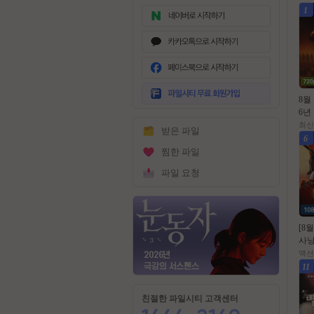
1
무
료
8월
회
6년
원
l블ㄷ
최신
받은 파일
가
80p
6
입
찜한 파일
파일 요청
[8
사냥
션[
액션
원의
11
자
친절한 파일시티 고객센터