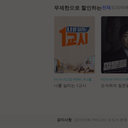
무제한으로 할인하는
전체
드라마
#시사
#교양
#MBC
#나를살리는
#인터뷰
#우리사
나를 살리는 1교시
손석희의 질문
공지사항