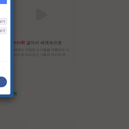
보기
보기
949화
걸어서 세계속으로
243화
쌀롱하우스
세계의 다양한 도시들을 여행자의 시
한 시대를 풍미했던 옛 스타
각으로 바라보고 그들의 역사와 문
생 희로애락 사연 있는 쌀롱
화, 삶의 모습을 담은 프로그램
서 신나게 풀어낸다. 보이는
가 아닌, 들리는 TV! 옛 스타
생의 주제곡도 들어보고 한 
강하게 살기 위한 나름의 건
듣는 시간! 웃고 떠들고 흥겨
쌀롱하우스
#전지현