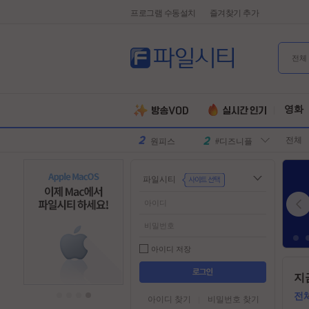
프로그램 수동설치
즐겨찾기 추가
전체
유부녀킬러
#전지현
군체
#넷플릭스
영화
원피스
#디즈니플
전체
러스
스파이더맨
#유쾌한
슈퍼걸
#슈퍼히어
파일시티
로
만달로리안
#외계인
동궁
#파트너
김부장
#귀신
악마는프라
#특수부대
아이디 저장
다를입는다
디스클로저
#소지섭
들
지
어
데이
유부녀킬러
#전지현
가
전
아이디 찾기
비밀번호 찾기
군체
#넷플릭스
기