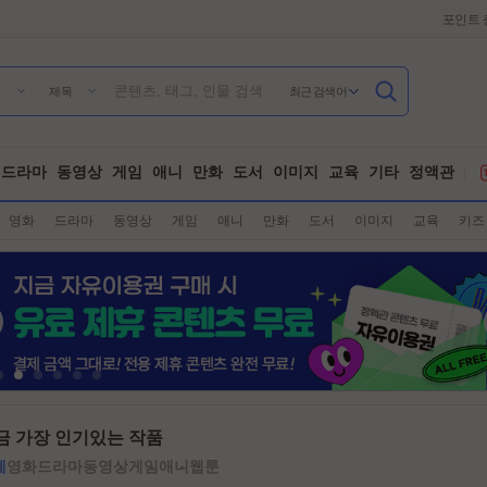
포인트 
최근 검색어
제목
드라마
동영상
게임
애니
만화
도서
이미지
교육
기타
정액관
영화
드라마
동영상
게임
애니
만화
도서
이미지
교육
키즈
금 가장 인기있는 작품
체
영화
드라마
동영상
게임
애니
웹툰