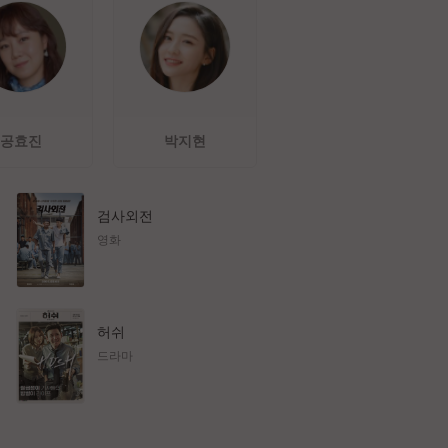
공효진
박지현
검사외전
영화
허쉬
드라마