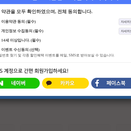
약관을 모두 확인하였으며, 전체 동의합니다.
이용약관 동의 (필수)
자세히
개인정보 수집동의 (필수)
자세히
14세 이상입니다. (필수)
179화
더 위대한 유산
2화
제비탐정 장성규
이벤트 수신동의 (선택)
젊음을 찾고 건강 유지를 위해 그들
이 세상 모든 제품의 비밀을 파헤쳐
비밀번호 찾기 및 각종 할인혜택 이벤트를 메일, SMS로 받아보실 수 있습니다.
이 찾은 최고의 건강법! 더 위대한 유
라! 잠들어 있던 추리력을 깨워, 현시
산의 정체는? 백세시대, 건강이 재산
점 가장 HOT 한 곳들의 비밀을 밝혀
이자, 능력이 된 시대에 대국민 건강
낼 새로운 탐정의 등장! 제비탐정 장
프로젝트 프로그램
성규의 ‘비지니스 추리 프로젝트’가
시작된다!
#슈퍼히어로
#외계인
#파트너
#귀신
#특수부대
#소지섭