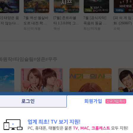
01:51:02
01:38:46
01:37:15
01:40:02
03:
자] 태양은 움
7월.액션.엘살바
[7월] 존트라볼
7월 [공식자막]
[피 의 게 임 X
지 않는다 1
도르 내전.학살
타 1.3.0.0억 그림
죽음의 동굴 목
화. (260807) 
사건[모조테의
을 훔쳐라 [ 젠틀
숨 건 생존[ 데블
부작 예정
최신/미개봉
액션
최신/미개봉
오락
반딧불]2026.자
맨 시프 ]완벽자
스 마우스 ]
체자막
막
화원작
#
타임슬립
#
생존
#
우주
로그인
회원가입