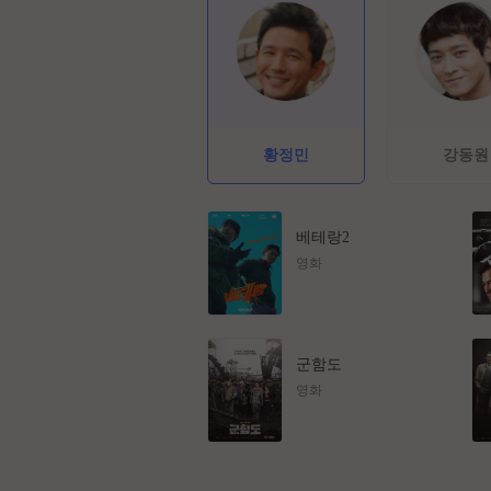
황정민
강동원
베테랑2
영화
군함도
영화