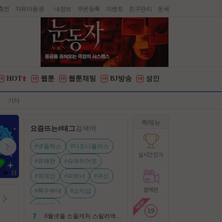
충전
자유이용권
내정보
쿠폰등록
이벤트
친구관리
운세
|
HOT
웹툰
웹툰채팅
BJ방송
성인
기타
퀵메뉴
요즘뜨는
#태그
검색어
#넷플릭스
#디즈니플러스
#유쾌한
#슈퍼히어로
#외계인
#파트너
#귀신
#특수부대
#소지섭
#전지현
8월넷플 소울캐처 스릴러액션신작 ㅡ 용 병 ㅡ 살인 조직 보복 1080P 정식자막