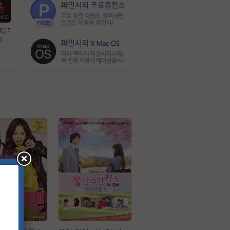
28:25
] 7
10