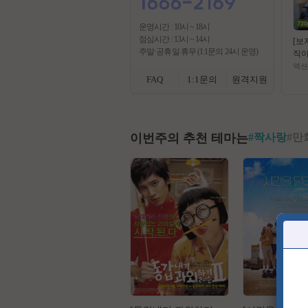
운영시간 : 10시 ~ 18시
점심시간 : 13시 ~ 14시
[보
주말·공휴일 휴무 (1:1문의 24시 운영)
직이
1월
액션
FAQ
1:1문의
원격지원
이번주의 추천 테마는
#
짝사랑
#
만