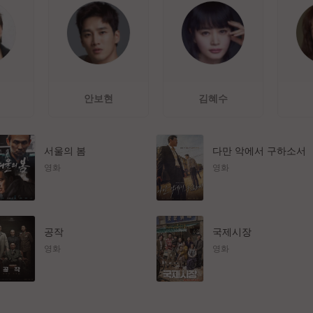
안보현
김혜수
서울의 봄
다만 악에서 구하소서
영화
영화
공작
국제시장
영화
영화