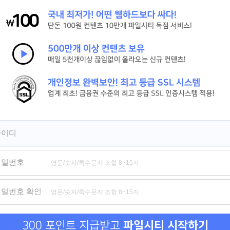
[시간을 달려서]그 시절 우리가 사랑한 소녀 강추
[피치걸] 세상 귀여운 학원물 로맨스[극찬]
[세기말의 사랑]짝사랑하는 남자의 아내와의 기묘한 동거[강추]
제휴
제휴
제휴
아이디
비밀번호
기
발기찬 사정
자본주의 하렘
성과보
비밀번호 확인
300 포인트 지급받고
파일시티 시작하기