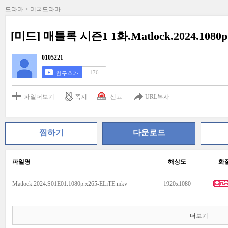
드라마 > 미국드라마
[미드] 매틀록 시즌1 1화.Matlock.2024.108
0105221
176
친구추가
파일더보기
쪽지
신고
URL복사
찜하기
다운로드
파일명
해상도
화
Matlock.2024.S01E01.1080p.x265-ELiTE.mkv
1920x1080
더보기