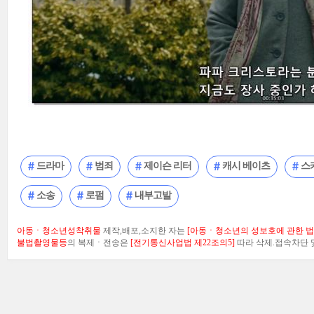
드라마
범죄
제이슨 리터
캐시 베이츠
스
소송
로펌
내부고발
아동ㆍ청소년성착취물
제작,배포,소지한 자는
[아동ㆍ청소년의 성보호에 관한 법률
불법촬영물등
의 복제ㆍ전송은
[전기통신사업법 제22조의5]
따라 삭제.접속차단 및