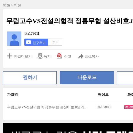
영화 > 액션
무림고수VS전설의협객 정통무협 설산비호.
tke179011
216
친구추가
파일더보기
쪽지
신고
URL복사
찜하기
다운로드
파일명
해상도
화
무림고수VS전설의협객 정통무협 설산비호.8인의악인 공식자막.mkv
1920x800