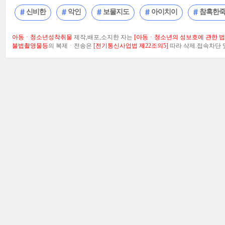
신비한
악인
보물지도
아이치이
참혹한
아동ㆍ청소년성착취물
제작,배포,소지한 자는
[아동ㆍ청소년의 성보호에 관한 법률
불법촬영물등
의 복제ㆍ전송은
[전기통신사업법 제22조의5]
따라 삭제.접속차단 및