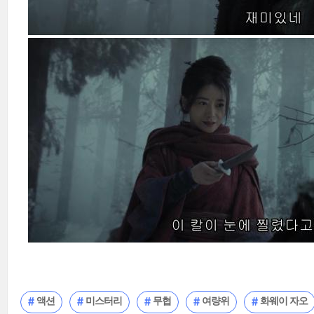
액션
미스터리
무협
여량위
화웨이 자오