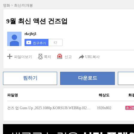
영화 > 최신/미개봉
9월 최신 액션 건즈업
rkcjfej1
43
친구추가
파일더보기
쪽지
신고
URL복사
찜하기
다운로드
파일명
해상도
화
건즈 업 Guns Up ,2025.1080p.KORSUB.WEBRip.H264.AAC.mp4
1920x802