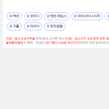
액션
코미디
케빈 제임스
크리스티나 리치
구출
마피아
전직경찰
아동ㆍ청소년성착취물
제작,배포,소지한 자는
[아동ㆍ청소년의 성보호에 관한 법률
불법촬영물등
의 복제ㆍ전송은
[전기통신사업법 제22조의5]
따라 삭제.접속차단 및