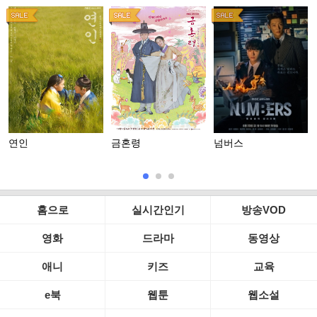
연인
금혼령
넘버스
홈으로
실시간인기
방송VOD
영화
드라마
동영상
애니
키즈
교육
e북
웹툰
웹소설