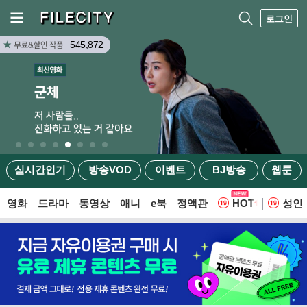
로그인
545,872
실시간인기
방송VOD
이벤트
BJ방송
웹툰
영화
드라마
동영상
애니
e북
정액관
HOT
성인
웹툰