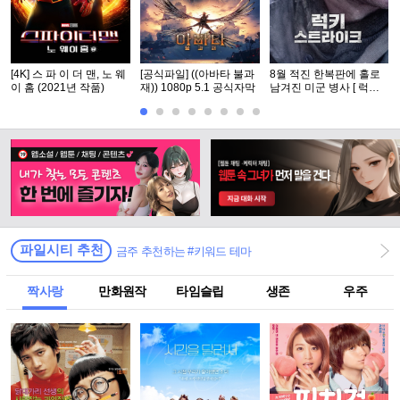
[4K] 스 파 이 더 맨, 노 웨
[공식파일] ((아바타 불과
8월 적진 한복판에 홀로
이 홈 (2021년 작품)
재)) 1080p 5.1 공식자막
남겨진 미군 병사 [ 럭키
스트라Ol크 ] 1080p 5.1
완벽자막
파일시티 추천
금주 추천하는 #키워드 테마
짝사랑
만화원작
타임슬립
생존
우주