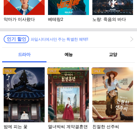
악마가 이사왔다
베테랑2
노량: 죽음의 바다
인기 할인
파일시티에서만 주는 특별한 혜택!!
드라마
예능
교양
밤에 피는 꽃
열녀박씨 계약결혼뎐
친절한 선주씨