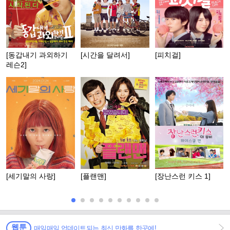
[동갑내기 과외하기
[시간을 달려서]
[피치걸]
레슨2]
[세기말의 사랑]
[플랜맨]
[장난스런 키스 1]
웹툰
매일매일 업데이트되는 최신 만화를 한곳에!