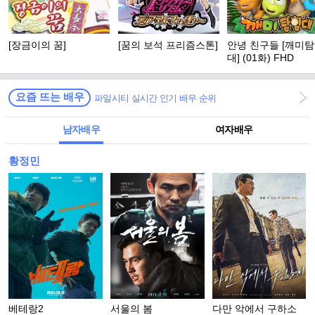
[장금이의 꿈]
[꿈의 보석 프리즘스톤]
안녕 친구들 [깨미
대] (01화) FHD
요즘 뜨는 배우
파일시티 실시간 인기 배우 순위
남자배우
여자배우
황정민
베테랑2
서울의 봄
다만 악에서 구하소