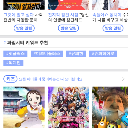
그것이 알고 싶다
사회
전지적 참견 시점
"당신
속풀이쇼 동치미
수
전반의 다양한 문제점
의 인생에 참견해드립
가 나를 바꾸고 세
들을 들여다보는 SBS
니다!" 매니저들의 거침
바꾼다! 살면서 어
방송 알림
방송 알림
방송 알림
의 대표적인 시사고발
없는 제보로 공개되는
든 누구나 마주치는
프로그램
스타들의 리얼 일상! 그
터지는 일들! 나만 
리고 시작되는 다양한
하고 나만 답답한 걸
#
파일시티 키워드 추천
'참견 고수'들의 시시콜
까? 정답은 NO! 주부
콜한 참견!
단! 말발은 100단! 
#넷플릭스
#디즈니플러스
#유쾌한
#슈퍼히어로
는 친구, 때로는 언
같은 동치미 마담들
#외계인
속풀이로 답답한 가
에 살얼음 동동 띄운
원한 동치미를 선사
키즈
요즘 아이들이 좋아하는건 다 모아봤어요
다!