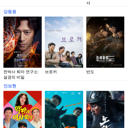
서
강동원
천박사 퇴마 연구소:
브로커
반도
설경의 비밀
안보현