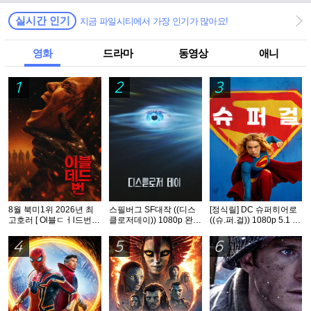
실시간 인기
지금 파일시티에서 가장 인기가 많아요!
영화
드라마
동영상
애니
1
2
3
8월 북미1위 2026년 최
스필버그 SF대작 ((디스
[정식릴] DC 슈퍼히어로
고호러 [ Ol블ㄷㅓl드번 ]
클로저데이)) 1080p 완벽
((슈.퍼.걸)) 1080p 5.1 공
1080p 5.1 완벽자막
자막
식자막
4
5
6