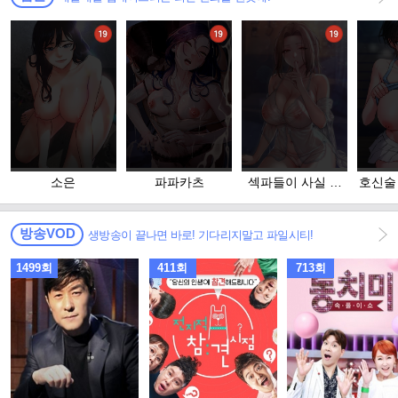
소은
파파카츠
섹파들이 사실 가
호신술
족이었다
방송VOD
생방송이 끝나면 바로! 기다리지말고 파일시티!
1499회
411회
713회