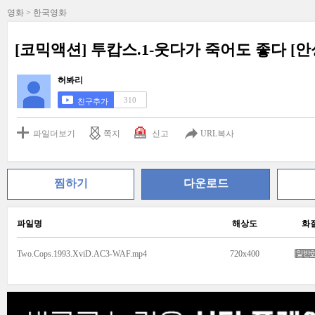
영화 > 한국영화
[코믹액션] 투캅스.1-웃다가 죽어도 좋다 [
허봐리
310
친구추가
파일더보기
쪽지
신고
URL복사
찜하기
다운로드
파일명
해상도
화
Two.Cops.1993.XviD.AC3-WAF.mp4
720x400