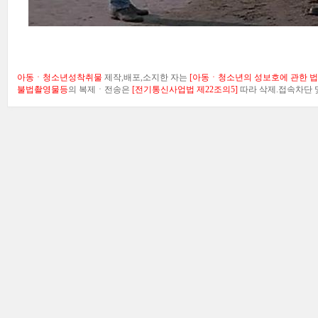
아동ㆍ청소년성착취물
제작,배포,소지한 자는
[아동ㆍ청소년의 성보호에 관한 법률
불법촬영물등
의 복제ㆍ전송은
[전기통신사업법 제22조의5]
따라 삭제.접속차단 및