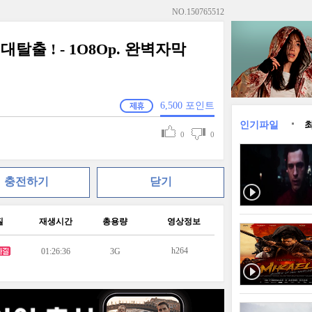
NO.
150765512
대탈출 ! - 1O8Op. 완벽자막
6,500
포인트
인기파일
0
0
충전하기
닫기
질
재생시간
총용량
영상정보
h264
01:26:36
3G