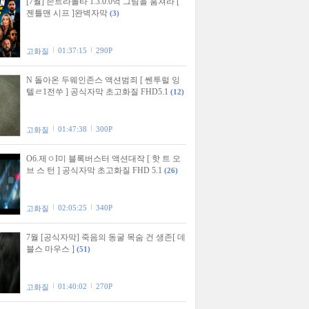
[7월] 존트라볼타 1.3.0.0억 그림을 훔쳐라 [
젠틀맨 시프 ]완벽자막
(3)
01:37:15
290P
고화질
N 돌아온 두웨인존스 액션범죄 [ 쎈투럴 잉
텔ㄹ1전쑤 ] 공식자막 초고화질 FHD5.1
(12)
01:47:38
300P
고화질
O6.제ㅇI미 블록버스터 액션대작 [ 핫 트 오
브 스 턴 ] 공식자막 초고화질 FHD 5.1
(26)
02:05:25
340P
고화질
7월 [공식자막] 죽음의 동굴 목숨 건 생존[ 데
블스 마우스 ]
(51)
01:40:02
270P
고화질