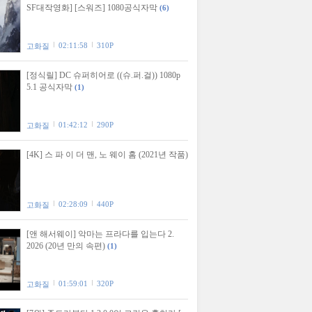
SF대작영화] [스워즈] 1080공식자막
(6)
02:11:58
310P
고화질
[정식릴] DC 슈퍼히어로 ((슈.퍼.걸)) 1080p
5.1 공식자막
(1)
01:42:12
290P
고화질
[4K] 스 파 이 더 맨, 노 웨이 홈 (2021년 작품)
02:28:09
440P
고화질
[앤 해서웨이] 악마는 프라다를 입는다 2.
2026 (20년 만의 속편)
(1)
01:59:01
320P
고화질