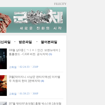
FILECITY
최신파일
받은파일
열어본파일
O8월 상O중 [ ㄱㅓㅁㅣ인간. 브랜뉴데이 ]
톰홀랜드 - CAM 버전. 공식자막
(5)
02:24:33
250P
고화질
[8월]악마지니 사냥꾼 판타지액션[ 미카엘
두 차원의 헌터 ]완벽자막
(4)
01:59:23
300P
고화질
[07월 떳따SF초대형] 흥행 박스1위 [초대형