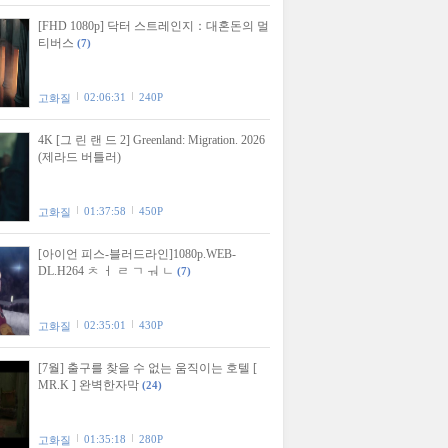
[FHD 1080p] 닥터 스트레인지：대혼돈의 멀
티버스
(7)
02:06:31
240P
고화질
4K [그 린 랜 드 2] Greenland: Migration. 2026
(제라드 버틀러)
01:37:58
450P
고화질
[아이언 피스-블러드라인]1080p.WEB-
DL.H264 ㅊ ㅓ ㄹ ㄱ ㅝ ㄴ
(7)
02:35:01
430P
고화질
[7월] 출구를 찾을 수 없는 움직이는 호텔 [
MR.K ] 완벽한자막
(24)
01:35:18
280P
고화질