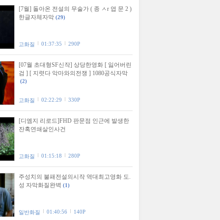
[7월] 돌아온 전설의 무술가 ( 종 ㅅr 엽 문 2 )
한글자체자막
(29)
01:37:35
290P
고화질
[07월 초대형SF신작] 상당한영화 [ 잃어버린
검 ] [ 지렷다 악마와의전쟁 ] 1080공식자막
(2)
02:22:29
330P
고화질
[디엠지 리로드]FHD 판문점 인근에 발생한
잔혹연쇄살인사건
01:15:18
280P
고화질
주성치의 불패전설의시작 역대최고영화 도.
성 자막화질완벽
(1)
01:40:56
140P
일반화질