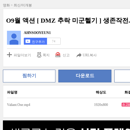
영화 > 최신/미개봉
O9월 액션 [ DMZ 추락 미군헬기 ] 생존작전.
AHNSOOYEUN1
74
친구추가
파일더보기
쪽지
신고
URL복사
찜하기
다운로드
파일명
해상도
화
Valiant.One.mp4
1920x800