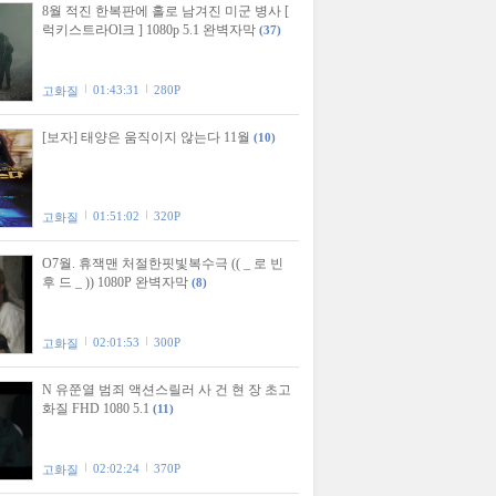
8월 적진 한복판에 홀로 남겨진 미군 병사 [
럭키스트라Ol크 ] 1080p 5.1 완벽자막
(37)
01:43:31
280P
고화질
[보자] 태양은 움직이지 않는다 11월
(10)
01:51:02
320P
고화질
O7월. 휴잭맨 처절한핏빛복수극 (( _ 로 빈
후 드 _ )) 1080P 완벽자막
(8)
02:01:53
300P
고화질
N 유쭌열 범죄 액션스릴러 사 건 현 장 초고
화질 FHD 1080 5.1
(11)
02:02:24
370P
고화질