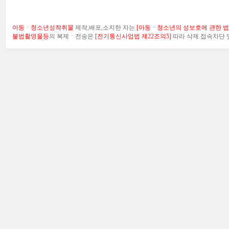
아동ㆍ청소년성착취물
제작,배포,소지한 자는
[아동ㆍ청소년의 성보호에 관한 법률
불법촬영물등
의 복제ㆍ전송은
[전기통신사업법 제22조의5]
따라 삭제.접속차단 및