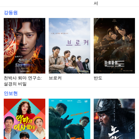
서
강동원
천박사 퇴마 연구소:
브로커
반도
설경의 비밀
안보현