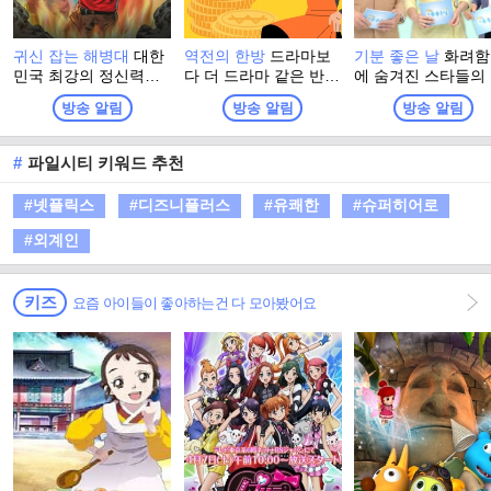
귀신 잡는 해병대
대한
역전의 한방
드라마보
기분 좋은 날
화려함
민국 최강의 정신력을
다 더 드라마 같은 반전
에 숨겨진 스타들의
자부하는 해병대 출신
인생 추적 스토리 프로
솔한 이야기와 이색
방송 알림
방송 알림
방송 알림
들이 모여, 이번엔 진짜
그램
소에서 펼쳐지는 스
귀신을 잡으러 심령 스
들의 특별한 체험. 
폿으로 떠난다! 실제 무
고 유쾌한 강의, 기
#
파일시티 키워드 추천
속인들이 경험한 기이
좋은 정보! 웃음과 
한 사건과 금기, 그리고
이 함께하는 명강의
#넷플릭스
#디즈니플러스
#유쾌한
#슈퍼히어로
사람들 사이에 떠도는
생활에 유익한 다양
괴담을 눈앞에서 확인
정보가 함께 하는 
#외계인
하는 한여름 납량 오컬
그램
트 수색 버라이어티!
키즈
요즘 아이들이 좋아하는건 다 모아봤어요