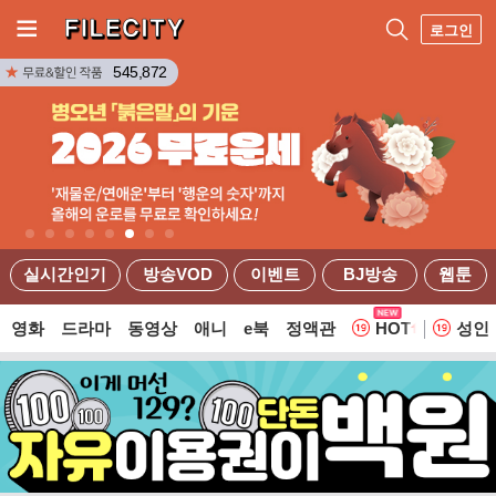
로그인
545,872
실시간인기
방송VOD
이벤트
BJ방송
웹툰
영화
드라마
동영상
애니
e북
정액관
HOT
성인
웹툰