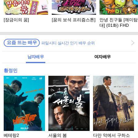
[장금이의 꿈]
[꿈의 보석 프리즘스톤]
안녕 친구들 [깨미
대] (01화) FHD
요즘 뜨는 배우
파일시티 실시간 인기 배우 순위
남자배우
여자배우
황정민
베테랑2
서울의 봄
다만 악에서 구하소