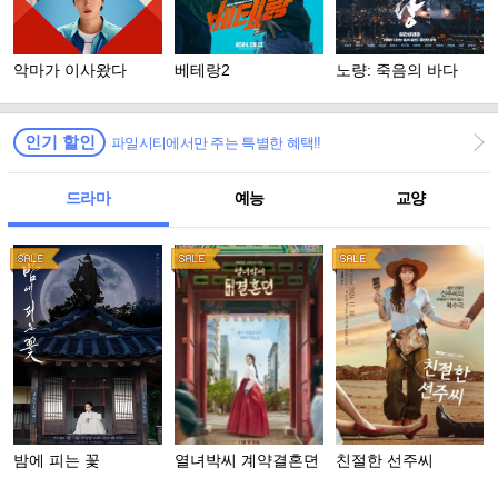
악마가 이사왔다
베테랑2
노량: 죽음의 바다
인기 할인
파일시티에서만 주는 특별한 혜택!!
드라마
예능
교양
밤에 피는 꽃
열녀박씨 계약결혼뎐
친절한 선주씨