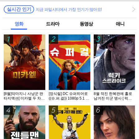
실시간 인기
지금 파일시티에서 가장 인기가 많아요!
영화
드라마
동영상
애니
1
2
3
[8월]악마지니 사냥꾼 판
[정식릴] DC 슈퍼히어로
8월 적진 한복판에 홀로
타지액션[ 미카엘 두 차원
((슈.퍼.걸)) 1080p 5.1 공
남겨진 미군 병사 [ 럭키
의 헌터 ]완벽자막
식자막
스트라Ol크 ] 1080p 5.1
완벽자막
4
5
6