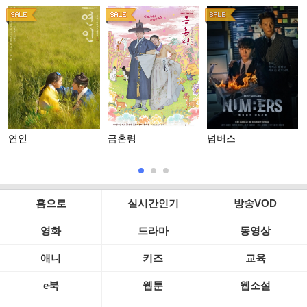
연인
금혼령
넘버스
홈으로
실시간인기
방송VOD
영화
드라마
동영상
애니
키즈
교육
e북
웹툰
웹소설