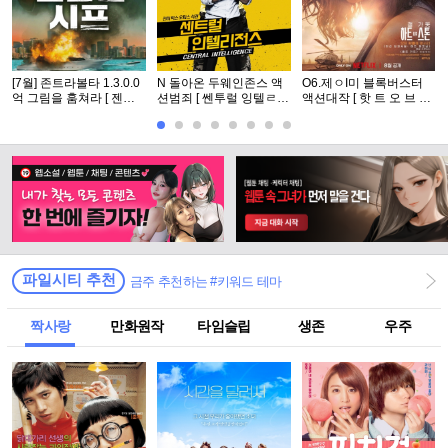
[7월] 존트라볼타 1.3.0.0
N 돌아온 두웨인존스 액
O6.제ㅇI미 블록버스터
억 그림을 훔쳐라 [ 젠틀
션범죄 [ 쎈투럴 잉텔ㄹ1
액션대작 [ 핫 트 오 브 스
맨 시프 ]완벽자막
전쑤 ] 공식자막 초고화질
턴 ] 공식자막 초고화질 F
FHD5.1
HD 5.1
파일시티 추천
금주 추천하는 #키워드 테마
짝사랑
만화원작
타임슬립
생존
우주