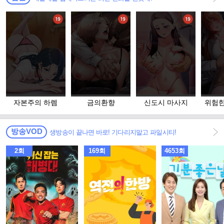
자본주의 하렘
금의환향
신도시 마사지
위험한
고 
방송VOD
생방송이 끝나면 바로! 기다리지말고 파일시티!
2회
169회
4653회