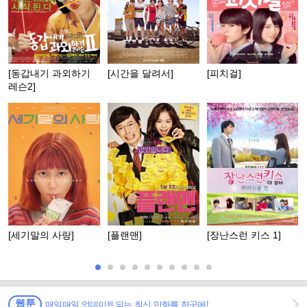
[동갑내기 과외하기
[시간을 달려서]
[피치걸]
레슨2]
[세기말의 사랑]
[플랜맨]
[장난스런 키스 1]
웹툰
매일매일 업데이트되는 최신 만화를 한곳에!