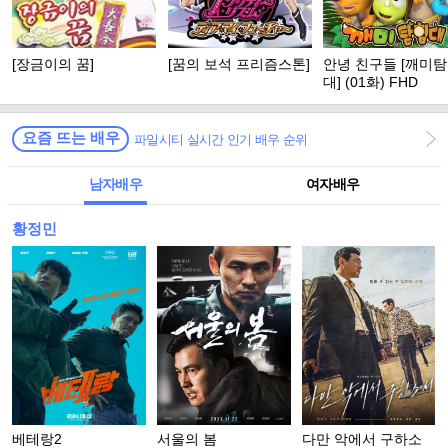
[장금이의 꿈]
[꿈의 보석 프리즘스톤]
안녕 친구들 [깨미
대] (01화) FHD
요즘 뜨는 배우
파일시티 실시간 인기 배우 순위
남자배우
여자배우
황정민
베테랑2
서울의 봄
다만 악에서 구하소