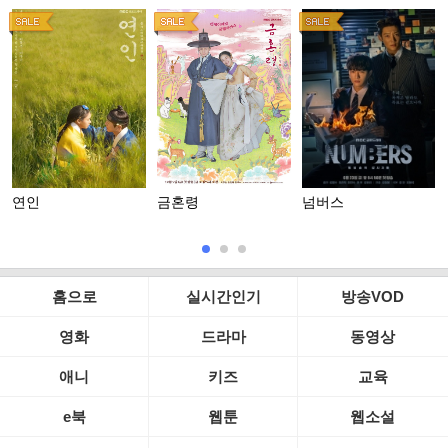
연인
금혼령
넘버스
홈으로
실시간인기
방송VOD
영화
드라마
동영상
애니
키즈
교육
e북
웹툰
웹소설