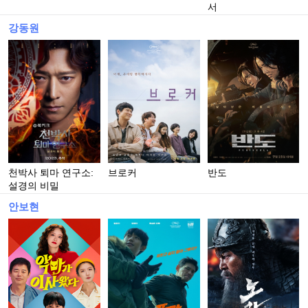
서
강동원
천박사 퇴마 연구소:
브로커
반도
설경의 비밀
안보현