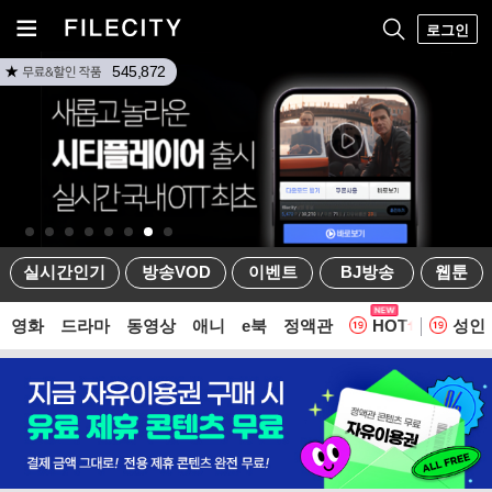
로그인
545,872
실시간인기
방송VOD
이벤트
BJ방송
웹툰
영화
드라마
동영상
애니
e북
정액관
HOT
성인
웹툰