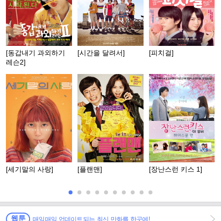
[동갑내기 과외하기
[시간을 달려서]
[피치걸]
레슨2]
[세기말의 사랑]
[플랜맨]
[장난스런 키스 1]
웹툰
매일매일 업데이트되는 최신 만화를 한곳에!