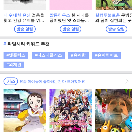
더 위대한 유산
젊음을
쌀롱하우스
한 시대를
웰컴투불로촌
무병
찾고 건강 유지를 위해
풍미했던 옛 스타들의
의 꿈이 실현되는 곳
그들이 찾은 최고의 건
인생 희로애락 사연 있
불로장생의 꿈이 현
방송 알림
방송 알림
방송 알림
강법! 더 위대한 유산의
는 쌀롱하우스에서 신
이 되는 곳. 찐 의학
정체는? 백세시대, 건
나게 풀어낸다. 보이는
보까지 총망라한 불
강이 재산이자, 능력이
라디오가 아닌, 들리는
촌의 문이 활짝~! 
#
파일시티 키워드 추천
된 시대에 대국민 건강
TV! 옛 스타들의 인생
의 로망과 힐링은 덤
프로젝트 프로그램
의 주제곡도 들어보고
자연 안에서 완성되
#넷플릭스
#디즈니플러스
#유쾌한
#슈퍼히어로
한 평생 건강하게 살기
백세 건강촌 이야기.
위한 나름의 건강계획
내를 넘어 세계 곳
#외계인
도 듣는 시간! 웃고 떠
장수 불로촌을 찾아
들고 흥겨운 수다 쌀롱
들의 건강 시크릿을
하우스
아낸다. 세상 어디
키즈
요즘 아이들이 좋아하는건 다 모아봤어요
없는 건강 흙남매의
케미 웰컴투 불로촌!
로촌으로 힐링하러 
세요~