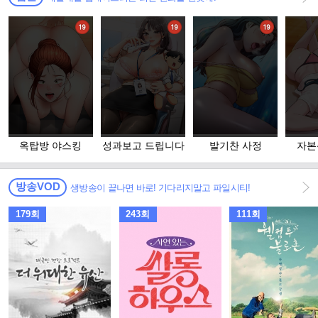
옥탑방 야스킹
성과보고 드립니다
발기찬 사정
자본
방송VOD
생방송이 끝나면 바로! 기다리지말고 파일시티!
179회
243회
111회