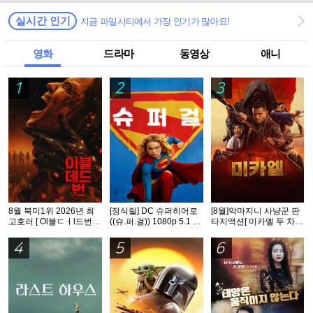
실시간 인기
지금 파일시티에서 가장 인기가 많아요!
영화
드라마
동영상
애니
1
2
3
8월 북미1위 2026년 최
[정식릴] DC 슈퍼히어로
[8월]악마지니 사냥꾼 판
고호러 [ Ol블ㄷㅓl드번 ]
((슈.퍼.걸)) 1080p 5.1 공
타지액션[ 미카엘 두 차원
1080p 5.1 완벽자막
식자막
의 헌터 ]완벽자막
4
5
6