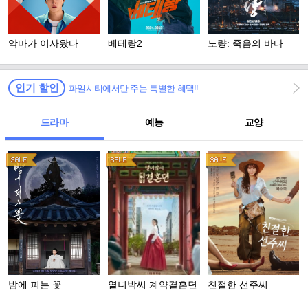
악마가 이사왔다
베테랑2
노량: 죽음의 바다
인기 할인
파일시티에서만 주는 특별한 혜택!!
드라마
예능
교양
밤에 피는 꽃
열녀박씨 계약결혼뎐
친절한 선주씨