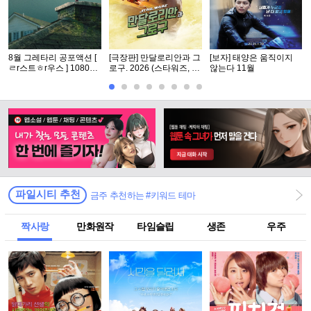
8월 그레타리 공포액션 [
[극장판] 만달로리안과 그
[보자] 태양은 움직이지
ㄹr스트ㅎr우스 ] 1080p
로구. 2026 (스타워즈, 12
않는다 11월
5.1 공식자막
번째 장편 실사 영화)
파일시티 추천
금주 추천하는 #키워드 테마
짝사랑
만화원작
타임슬립
생존
우주