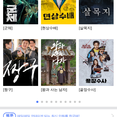
[군체]
[현상수배]
[살목지]
[짱구]
[왕과 사는 남자]
[끝장수사]
웹툰
매일매일 업데이트되는 최신 만화를 한곳에!