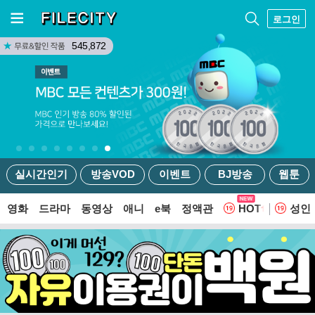
로그인
545,872
실시간인기
방송VOD
이벤트
BJ방송
웹툰
영화
드라마
동영상
애니
e북
정액관
HOT
성인
웹툰