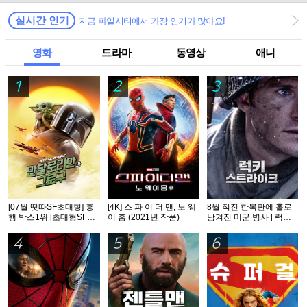
실시간 인기
지금 파일시티에서 가장 인기가 많아요!
영화
드라마
동영상
애니
1
2
3
[07월 떳따SF초대형] 흥
[4K] 스 파 이 더 맨, 노 웨
8월 적진 한복판에 홀로
행 박스1위 [초대형SF대
이 홈 (2021년 작품)
남겨진 미군 병사 [ 럭키
작영화] [스워즈] 1080공
스트라Ol크 ] 1080p 5.1
식자막
완벽자막
4
5
6