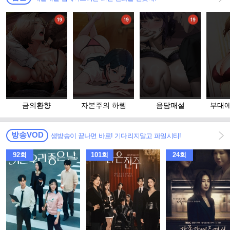
금의환향
자본주의 하렘
음담패설
부대에
방송VOD
생방송이 끝나면 바로! 기다리지말고 파일시티!
92회
101회
24회