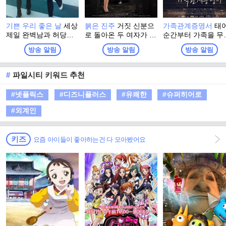
기쁜 우리 좋은 날
세상
붉은 진주
거짓 신분으
가족관계증명서
태
제일 완벽남과 허당녀
로 돌아온 두 여자가 아
순간부터 가족을 무
의 일촉즉발 생사 쟁탈
델 가에 감춰진 죄악과
뜨린 존재로 낙인찍
방송 알림
방송 알림
방송 알림
전! 저마다 '내 인생의
진실을 밝혀내는 복수
한 아이와, 냉혹한 
주인공'이 되고픈, 다양
연대기를 그리는 드라
과 운명에 맞서 자
한 세대가 만들어가는
마
삶을 되찾아 가는 
#
파일시티 키워드 추천
멜로 가족 드라마
의 이야기를 담은 
마
#넷플릭스
#디즈니플러스
#유쾌한
#슈퍼히어로
#외계인
키즈
요즘 아이들이 좋아하는건 다 모아봤어요