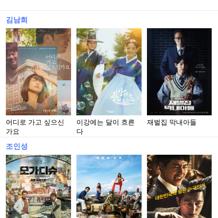
김남희
어디로 가고 싶으신
이강에는 달이 흐른
재벌집 막내아들
가요
다
조인성