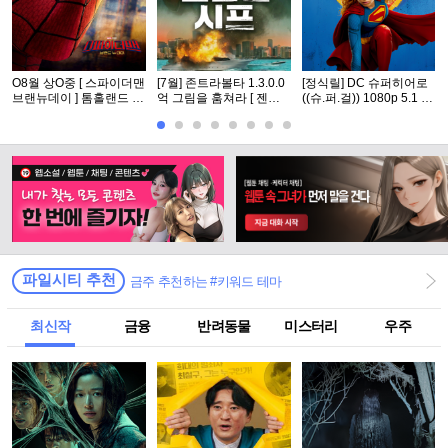
O8월 상O중 [ 스파이더맨
[7월] 존트라볼타 1.3.0.0
[정식릴] DC 슈퍼히어로
브랜뉴데이 ] 톰홀랜드 -
억 그림을 훔쳐라 [ 젠틀
((슈.퍼.걸)) 1080p 5.1 공
CAM 버전. 공식자막
맨 시프 ]완벽자막
식자막
파일시티 추천
금주 추천하는 #키워드 테마
최신작
금융
반려동물
미스터리
우주