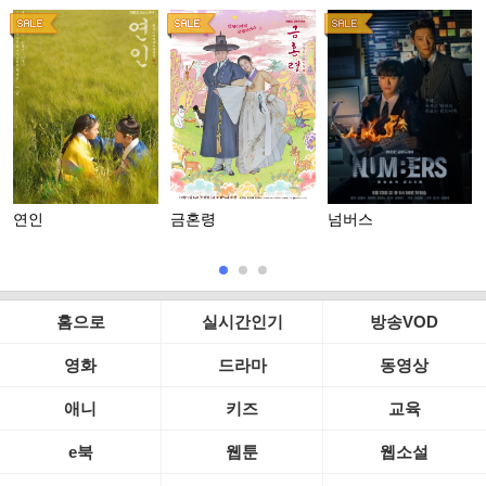
연인
금혼령
넘버스
홈으로
실시간인기
방송VOD
영화
드라마
동영상
애니
키즈
교육
e북
웹툰
웹소설