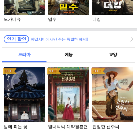
모가디슈
밀수
더킹
인기 할인
파일시티에서만 주는 특별한 혜택!!
드라마
예능
교양
밤에 피는 꽃
열녀박씨 계약결혼뎐
친절한 선주씨