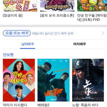
[장금이의 꿈]
[꿈의 보석 프리즘스톤]
안녕 친구들 [깨미
대] (01화) FHD
요즘 뜨는 배우
파일시티 실시간 인기 배우 순위
남자배우
여자배우
안보현
악마가 이사왔다
베테랑2
노량: 죽음의 바다