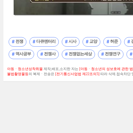
전쟁
다큐멘터리
시사
교양
허준
역사공부
전쟁사
전쟁없는세상
전쟁연구
아동ㆍ청소년성착취물
제작,배포,소지한 자는
[아동ㆍ청소년의 성보호에 관한 법률
불법촬영물등
의 복제ㆍ전송은
[전기통신사업법 제22조의5]
따라 삭제.접속차단 및