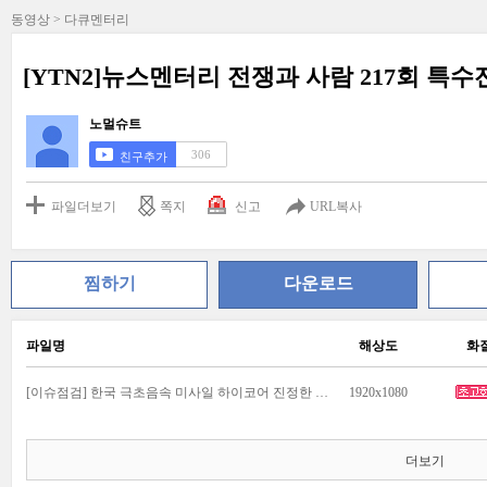
동영상 > 다큐멘터리
[YTN2]뉴스멘터리 전쟁과 사람 217회 특수
노멀슈트
306
친구추가
파일더보기
쪽지
신고
URL복사
찜하기
다운로드
파일명
해상도
화
[이슈점검] 한국 극초음속 미사일 하이코어 진정한 게임체인저 등장하다.mp4
1920x1080
더보기