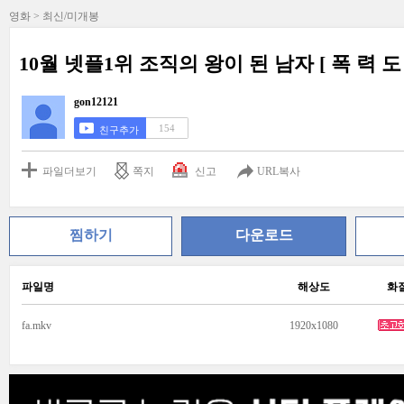
영화 > 최신/미개봉
10월 넷플1위 조직의 왕이 된 남자 [ 폭 력 도 시
gon12121
154
친구추가
파일더보기
쪽지
신고
URL복사
찜하기
다운로드
파일명
해상도
화
fa.mkv
1920x1080