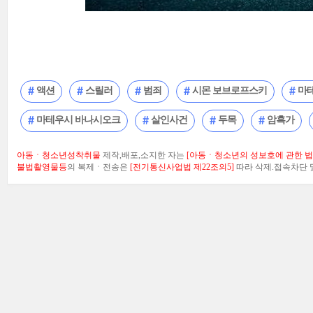
액션
스릴러
범죄
시몬 보브로프스키
마
마테우시 바나시오크
살인사건
두목
암흑가
아동ㆍ청소년성착취물
제작,배포,소지한 자는
[아동ㆍ청소년의 성보호에 관한 법률
불법촬영물등
의 복제ㆍ전송은
[전기통신사업법 제22조의5]
따라 삭제.접속차단 및