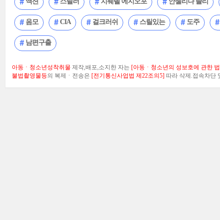
액션
스릴러
치웨텔 에지오포
안젤리나 졸리
음모
CIA
걸크러쉬
스릴있는
도주
남편구출
아동ㆍ청소년성착취물
제작,배포,소지한 자는
[아동ㆍ청소년의 성보호에 관한 법률
불법촬영물등
의 복제ㆍ전송은
[전기통신사업법 제22조의5]
따라 삭제.접속차단 및