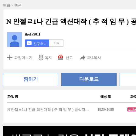
영화 > 액션
N 안젤ㄹ1나 긴급 액션대작 ( 추 적 임 무 ) 
tke179011
216
친구추가
파일더보기
쪽지
신고
URL복사
찜하기
다운로드
파일명
해상도
화
N 안젤ㄹ1나 긴급 액션대작 ( 추 적 임 무 ) 공식자막 초고화질 FHD 5.1.mkv
1920x1080