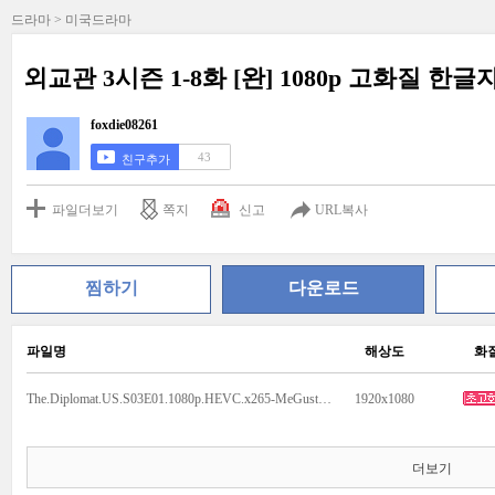
드라마 > 미국드라마
외교관 3시즌 1-8화 [완] 1080p 고화질 한글
foxdie08261
43
친구추가
파일더보기
쪽지
신고
URL복사
찜하기
다운로드
파일명
해상도
화
The.Diplomat.US.S03E01.1080p.HEVC.x265-MeGusta.mp4
1920x1080
더보기