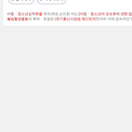
아동ㆍ청소년성착취물
제작,배포,소지한 자는
[아동ㆍ청소년의 성보호에 관한 법률
불법촬영물등
의 복제ㆍ전송은
[전기통신사업법 제22조의5]
따라 삭제.접속차단 및