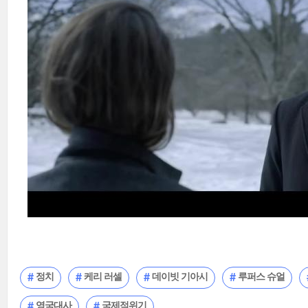
정치
케리 러셀
데이빗 기아시
루퍼스 슈얼
영국대사
국제적위기