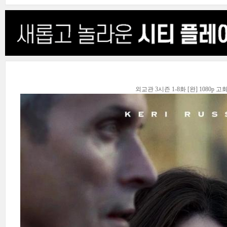
외교관 3시즌 1-8화 [완] 1080p