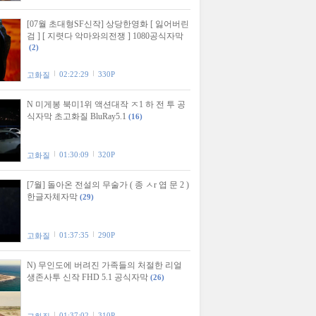
[07월 초대형SF신작] 상당한영화 [ 잃어버린
검 ] [ 지렷다 악마와의전쟁 ] 1080공식자막
(2)
02:22:29
330P
고화질
N 미게봉 북미1위 액션대작 ㅈ1 하 전 투 공
식자막 초고화질 BluRay5.1
(16)
01:30:09
320P
고화질
[7월] 돌아온 전설의 무술가 ( 종 ㅅr 엽 문 2 )
한글자체자막
(29)
01:37:35
290P
고화질
N) 무인도에 버려진 가족들의 처절한 리얼
생존사투 신작 FHD 5.1 공식자막
(26)
01:37:02
310P