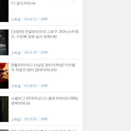
5.1 공식자막
(4)
01:42:12
290P
고화질
[극장판] 만달로리안과 그로구. 2026 (스타워
즈, 12번째 장편 실사 영화)
(8)
02:11:58
310P
고화질
[8월]악마지니 사냥꾼 판타지액션[ 미카엘
두 차원의 헌터 ]완벽자막
(15)
01:59:23
300P
고화질
스필버그 SF대작 ((디스 클로저데이)) 1080p
완벽자막
(1)
02:25:32
300P
고화질