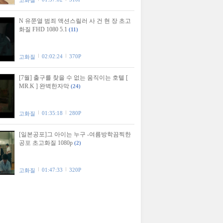
고화질
N 유쭌열 범죄 액션스릴러 사 건 현 장 초고
화질 FHD 1080 5.1
(11)
02:02:24
370P
고화질
[7월] 출구를 찾을 수 없는 움직이는 호텔 [
MR.K ] 완벽한자막
(24)
01:35:18
280P
고화질
[일본공포]그 아이는 누구 -여름방학끔찍한
공포 초고화질 1080p
(2)
01:47:33
320P
고화질