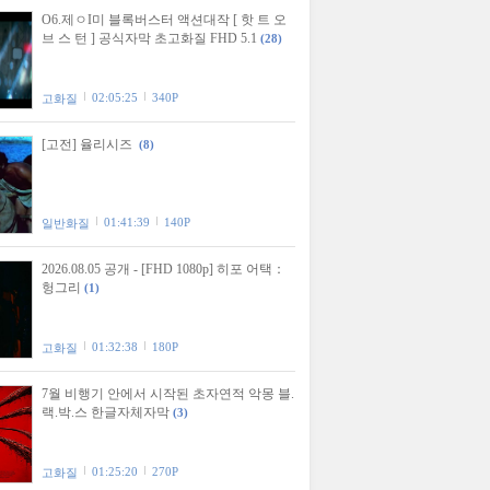
O6.제ㅇI미 블록버스터 액션대작 [ 핫 트 오
브 스 턴 ] 공식자막 초고화질 FHD 5.1
(28)
02:05:25
340P
고화질
[고전] 율리시즈
(8)
01:41:39
140P
일반화질
2026.08.05 공개 - [FHD 1080p] 히포 어택：
헝그리
(1)
01:32:38
180P
고화질
7월 비행기 안에서 시작된 초자연적 악몽 블.
랙.박.스 한글자체자막
(3)
01:25:20
270P
고화질