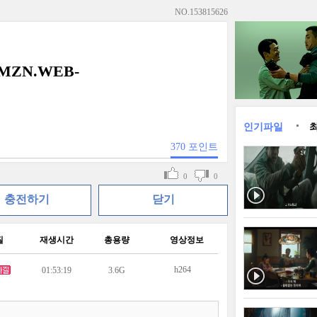
NO.
153815626
5.AMZN.WEB-
인기파일
370
포인트
0
0
충전하기
닫기
질
재생시간
총용량
영상정보
h264
01:53:19
3.6G