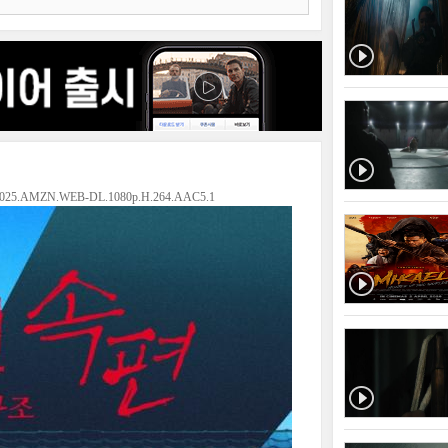
025.AMZN.WEB-DL.1080p.H.264.AAC5.1