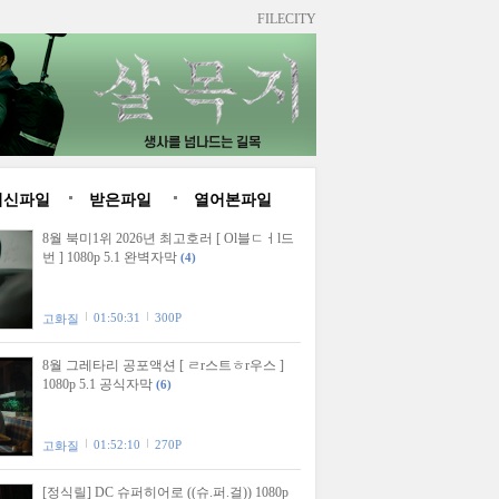
FILECITY
최신파일
받은파일
열어본파일
8월 북미1위 2026년 최고호러 [ Ol블ㄷㅓl드
번 ] 1080p 5.1 완벽자막
(4)
01:50:31
300P
고화질
8월 그레타리 공포액션 [ ㄹr스트ㅎr우스 ]
1080p 5.1 공식자막
(6)
01:52:10
270P
고화질
[정식릴] DC 슈퍼히어로 ((슈.퍼.걸)) 1080p