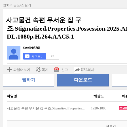
영화 > 공포/스릴러
사고물건 속편 무서운 집 구
조.Stigmatized.Properties.Possession.202
DL.1080p.H.264.AAC5.1
foxdie08261
43
친구추가
파일더보기
쪽지
신고
URL복사
찜하기
다운로드
파일명
해상도
화
사고물건 속편 무서운 집 구조.Stigmatized.Properties.Possession.2025.AMZN.WEB-DL.1080p.H.264.AAC5.1.mkv
1920x1080
더보기