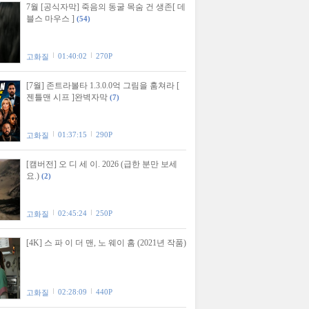
7월 [공식자막] 죽음의 동굴 목숨 건 생존[ 데
블스 마우스 ]
(54)
01:40:02
270P
고화질
[7월] 존트라볼타 1.3.0.0억 그림을 훔쳐라 [
젠틀맨 시프 ]완벽자막
(7)
01:37:15
290P
고화질
[캠버전] 오 디 세 이. 2026 (급한 분만 보세
요.)
(2)
02:45:24
250P
고화질
[4K] 스 파 이 더 맨, 노 웨이 홈 (2021년 작품)
02:28:09
440P
고화질