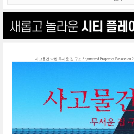
사고물건 속편 무서운 집 구조.Stigmatized.Properties.Possession.2