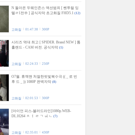
N 돌아온 두웨인존스 액션범죄 [ 쎈투럴 잉
텔ㄹ1전쑤 ] 공식자막 초고화질 FHD5.1
(12)
01:47:38
300P
고화질
시리즈 역대 최고 [ SPIDER. Brand NEW ] 톰
홀랜드 - CAM 버전. 공식자막
(1)
02:24:33
250P
고화질
O7월. 휴잭맨 처절한핏빛복수극 (( _ 로 빈
후 드 _ )) 1080P 완벽자막
(8)
02:01:53
300P
고화질
[아이언 피스-블러드라인]1080p.WEB-
DL.H264 ㅊ ㅓ ㄹ ㄱ ㅝ ㄴ
(7)
02:35:01
430P
고화질