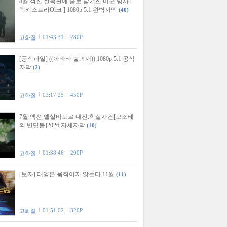
8월 적진 한복판에 홀로 남겨진 미군 병사 [
럭키스트라Ol크 ] 1080p 5.1 완벽자막
(40)
01:43:31
280P
고화질
[공식파일] ((아바타 불과재)) 1080p 5.1 공식
자막
(2)
03:17:25
450P
고화질
7월.액션.엘살바도르 내전.학살사건[모조테
의 반딧불]2026.자체자막
(10)
01:38:46
290P
고화질
[보자] 태양은 움직이지 않는다 11월
(11)
01:51:02
320P
고화질