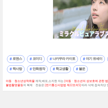
로맨스
코미디
나카무라 카이토
야기 유세이
짝사랑
만화원작
학교생활
불운
아동ㆍ청소년성착취물
제작,배포,소지한 자는
[아동ㆍ청소년의 성보호에 관한 법률
불법촬영물등
의 복제ㆍ전송은
[전기통신사업법 제22조의5]
따라 삭제.접속차단 및