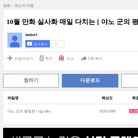
영화 > 최신/미개봉
10월 만화 실사화 매일 다치는 [ 야노 군의
timber1
55
친구추가
파일더보기
쪽지
신고
URL복사
찜하기
다운로드
파일명
해상도
화
야노 군의 평범한 나날.mkv
1920x1080