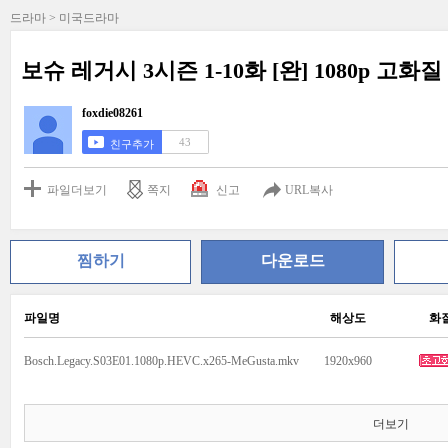
드라마 > 미국드라마
보슈 레거시 3시즌 1-10화 [완] 1080p 고화
foxdie08261
43
친구추가
파일더보기
쪽지
신고
URL복사
찜하기
다운로드
파일명
해상도
화
Bosch.Legacy.S03E01.1080p.HEVC.x265-MeGusta.mkv
1920x960
더보기