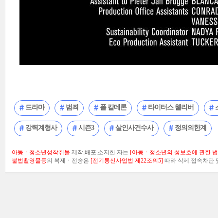
드라마
범죄
폴 칼데론
타이터스 웰리버
강력계형사
시즌3
살인사건수사
정의의한계
아동ㆍ청소년성착취물
제작,배포,소지한 자는
[아동ㆍ청소년의 성보호에 관한 법률
불법촬영물등
의 복제ㆍ전송은
[전기통신사업법 제22조의5]
따라 삭제.접속차단 및