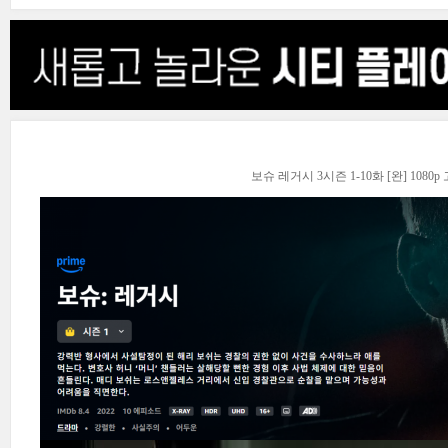
보슈 레거시 3시즌 1-10화 [완] 108