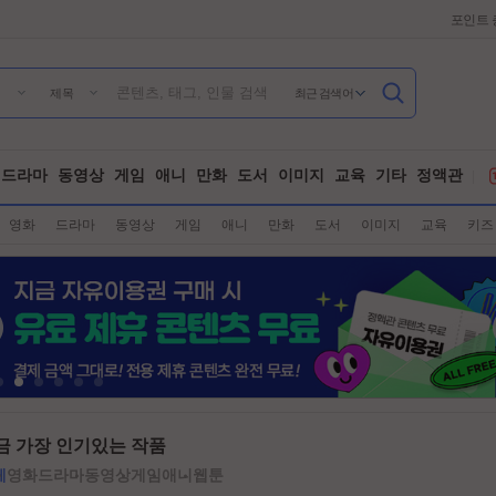
포인트 
최근 검색어
제목
드라마
동영상
게임
애니
만화
도서
이미지
교육
기타
정액관
영화
드라마
동영상
게임
애니
만화
도서
이미지
교육
키즈
금 가장 인기있는 작품
체
영화
드라마
동영상
게임
애니
웹툰