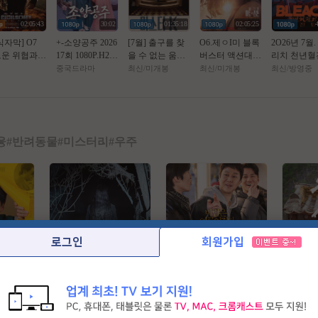
02:05:43
30:02
01:35:18
02:05:25
식자막] O7
+-소양공주 2026
[7월] 출구를 찾
O6.제ㅇI미 블록
2O26년 7월.
운 위협과
17회 1080P.H26
을 수 없는 움직
버스터 액션대작
리치 천년혈
의미션 [ 떠
4.AAC [번역기
이는 호텔 [ MR.
[ 핫 트 오 브 스
4쿨. 화진담 
중국드라마
최신/미개봉
최신/미개봉
최신/방영중
네이떠 제너
자체자막]
K ] 완벽한자막
턴 ] 공식자막 초
~ 2화 - 1O8O
] FHD BluR
고화질 FHD 5.1
공식자막
5.1
융
#
반려동물
#
미스터리
#
우주
로그인
회원가입