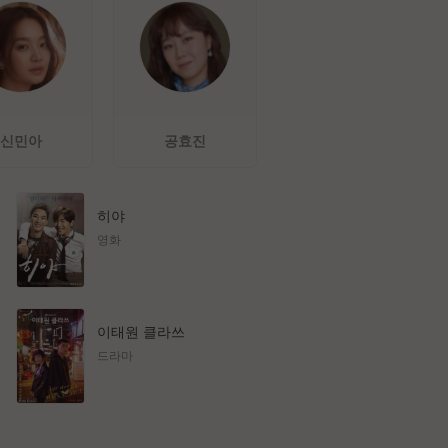
신민아
공효진
히야
영화
이태원 클라쓰
드라마