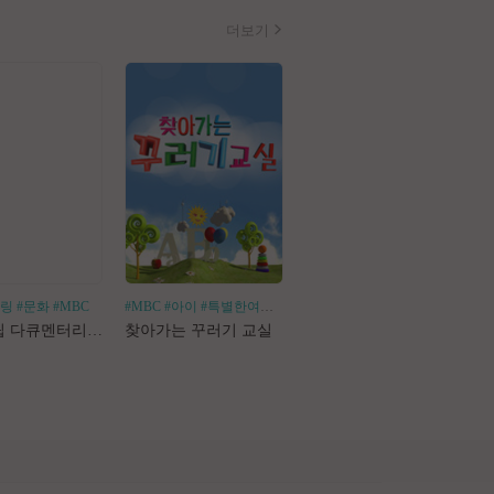
더보기
힐링
#문화
#MBC
#MBC
#아이
#특별한여행
#어린이체험
#나혼산
#1인가구
#1인가정
#독
로드트립 다큐멘터리 마사지로드
찾아가는 꾸러기 교실
나 혼자 산다