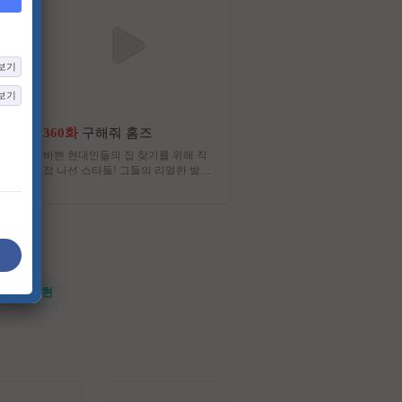
보기
보기
360화
구해줘 홈즈
13화
미스트롯 포유
바쁜 현대인들의 집 찾기를 위해 직
당신의 듀엣 파트너가 되어줄
접 나선 스타들! 그들의 리얼한 발품
롯 포유
중개 배틀
#전지현