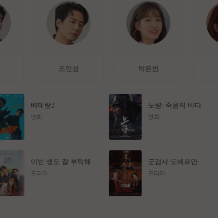
조인성
박은빈
베테랑2
노량: 죽음의 바다
영화
영화
이번 생도 잘 부탁해
군검사 도베르만
드라마
드라마