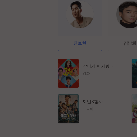
안보현
김남희
악마가 이사왔다
영화
재벌X형사
드라마