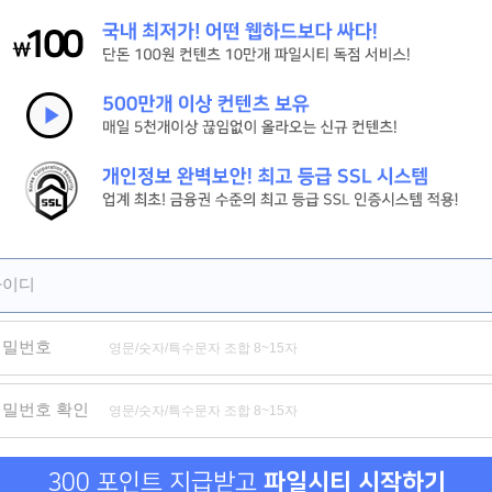
[신현준, 김병만] 현 상 수 배. 2026 (도플갱어 공조 코미디)
[살목지] 절대 살아서 못 나간다 저수지의 끔찍한 비밀
[짱구] HD 서울 하늘 아래서 꿈을 쫓는 짱구의 뜨거운 성장 기록
제휴
제휴
제휴
아이디
비밀번호
위험한 거래 그리고 옆집 여자
금의환향
신도시 마사지
비밀수
비밀번호 확인
300 포인트 지급받고
파일시티 시작하기