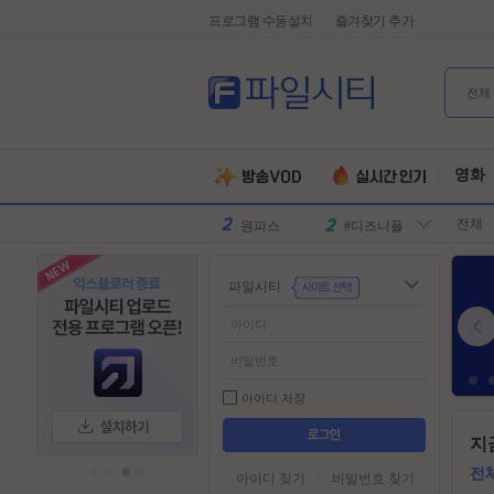
프로그램 수동설치
즐겨찾기 추가
전체
유부녀킬러
#전지현
군체
#넷플릭스
영화
원피스
#디즈니플
전체
러스
스파이더맨
#유쾌한
슈퍼걸
#슈퍼히어
파일시티
로
만달로리안
#외계인
동궁
#파트너
김부장
#귀신
악마는프라
#특수부대
아이디 저장
다를입는다
디스클로저
#소지섭
들
지
어
데이
유부녀킬러
#전지현
가
전
아이디 찾기
비밀번호 찾기
군체
#넷플릭스
기