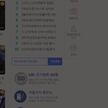
디즈니 신작 [8명의 영웅] 통합본 2022
[액션지존] 네스트 남자라면 한번쯤은 봐야지요
[울버린시리즈][울버린 2탄] 더 울버린 확장판 완벽자막
[액션,SF]거대SF전쟁액션 외계침공 손흥민출현 최강저l작진 [ 지구 저항군 ] 화질자막완벽
[드라마][페이스 메이커] 메달은 딸수없는 국가대표 [김명민.고아라]
40:02
11.신작액션 사무ㄹrOl인기작 ((귀무사 무사시)) FHD 완벽자막
막]
[SF,액션][한글자막] 최첨단 미래특수부대 초대박 안봄후회함~ 진짜잼있어요 스샷 꼭보세요 1080
 목
 데블
[코미디] 소심한 가장 잘나가는 도둑에게 태클걸다 [소지섭.박상면]
[드라마][전지현] 비밀문자로 이어진 두 여인의 삶
01:53
맨 처
수극
 드 _
완벽자