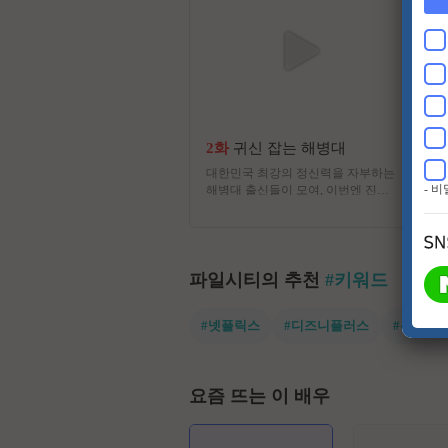
2화
귀신 잡는 해병대
대한민국 최강의 정신력을 자부하는
- 
해병대 출신들이 모여, 이번엔 진짜
귀신을 잡으러 심령 스폿으로 떠난
다! 실제 무속인들이 경험한 기이한
사건과 금기, 그리고 사람들 사이에
떠도는 괴담을 눈앞에서 확인하는 한
여름 납량 오컬트 수색 버라이어티!
파일시티의 추천
#키워드
#넷플릭스
#디즈니플러스
#유쾌한
요즘 뜨는 이 배우