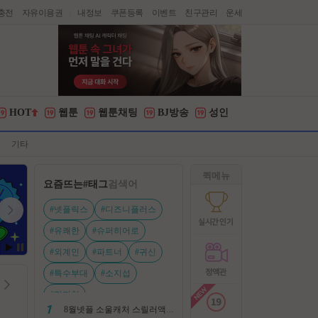
충전
자유이용권
내정보
쿠폰등록
이벤트
친구관리
운세
|
HOT
웹툰
웹툰채팅
BJ방송
성인
기타
퀵메뉴
요즘뜨는
#태그
검색어
#넷플릭스
#디즈니플러스
#유쾌한
#슈퍼히어로
#외계인
#파트너
#귀신
#특수부대
#소지섭
#전지현
8월넷플 소울캐처 스릴러액션신작 ㅡ 용 병 ㅡ 살인 조직 보복 1080P 정식자막