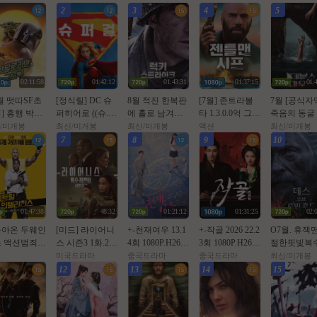
2
3
4
5
02:11:58
01:42:12
01:43:31
01:37:15
01:
7월 떳따SF초
[정식릴] DC 슈
8월 적진 한복판
[7월] 존트라볼
7월 [공식자
] 흥행 박스1
퍼히어로 ((슈.
에 홀로 남겨진
타 1.3.0.0억 그림
죽음의 동굴
[초대형SF대
퍼.걸)) 1080p 5.1
미군 병사 [ 럭키
을 훔쳐라 [ 젠틀
숨 건 생존[
/미개봉
최신/미개봉
최신/미개봉
액션
최신/미개봉
화] [스워즈]
공식자막
스트라Ol크 ] 108
맨 시프 ]완벽자
스 마우스 ]
7
8
9
10
80공식자막
0p 5.1 완벽자막
막
01:47:38
48:32
01:21:12
01:31:25
02:
돌아온 두웨인
[미드] 라이어니
+-천재여우 13.1
+-작골 2026 22.2
O7월. 휴잭
 액션범죄 [
스 시즌3 1화.202
4회 1080P.H264.
3회 1080P.H264.
절한핏빛복
럴 잉텔ㄹ1
6.1080p.한글자
AAC [번역기한
AAC [iQIYI정식
(( _ 로 빈 후
미국드라마
중국드라마
중국드라마
최신/미개봉
 ] 공식자막
막
글자막첨부]
자체자막]
)) 1080P 
12
13
14
15
화질 FHD5.
막