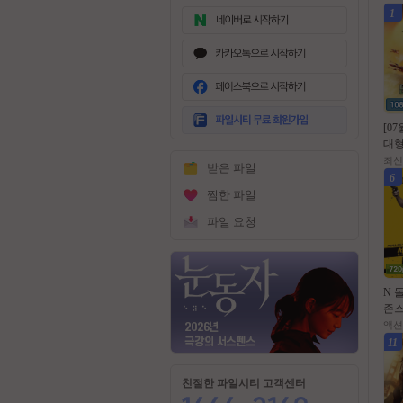
1
무
료
[0
회
대형
원
위 
최신
받은 파일
가
작영
6
입
10
찜한 파일
파일 요청
N 
존스
쎈투
액션
전쑤
11
초고
1
친절한 파일시티 고객센터