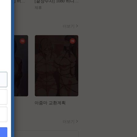
[왕과 사는 남자] 버려진 왕의 마지막 1년
[끝장수사] 1080 하나의 사건 두 명의 용의자
[가화만死성]FHD 가장 익숙한 관계가 무너지는 세 번의 기묘한 순간
제휴
제휴
더보기
업
아줌마 교환계획
음담패설
더보기