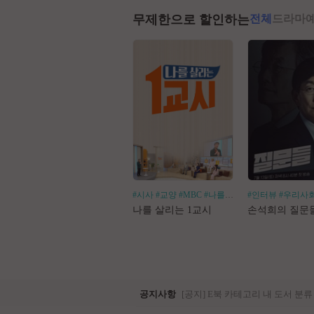
무제한으로 할인하는
전체
드라마
#시사
#교양
#MBC
#나를살리는
#인터뷰
#우리사
나를 살리는 1교시
손석희의 질문
공지사항