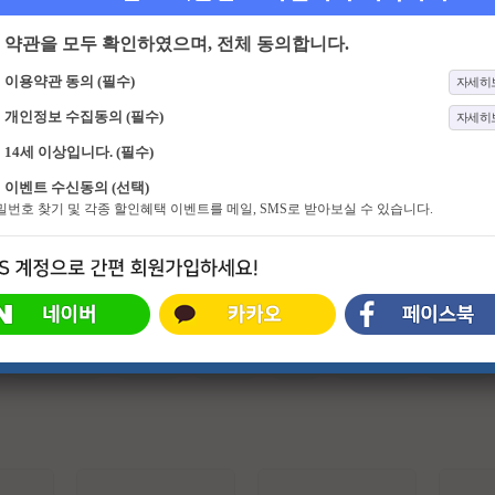
약관을 모두 확인하였으며, 전체 동의합니다.
이용약관 동의 (필수)
자세히
개인정보 수집동의 (필수)
자세히
14세 이상입니다. (필수)
94화
이혼숙려캠프
235화
꼬리에 꼬리를 무는 그날 이야기
이벤트 수신동의 (선택)
인생을 새로고침하기 위한 부부들의
‘너’ 에게 꼭 들려주고 싶어! 친구, 배
비밀번호 찾기 및 각종 할인혜택 이벤트를 메일, SMS로 받아보실 수 있습니다.
이야기 <이혼숙려캠프>
우자, 동료... 세 명의 '이야기꾼'이 스
스로 공부하며 느낀 바를 각자의 '이
야기 친구'(가장 가까운 지인)에게,
가장 일상적인 공간에서 1:1 로 전달
하는 방식의 프로그램
#슈퍼히어로
#외계인
#파트너
#귀신
#특수부대
#소지섭