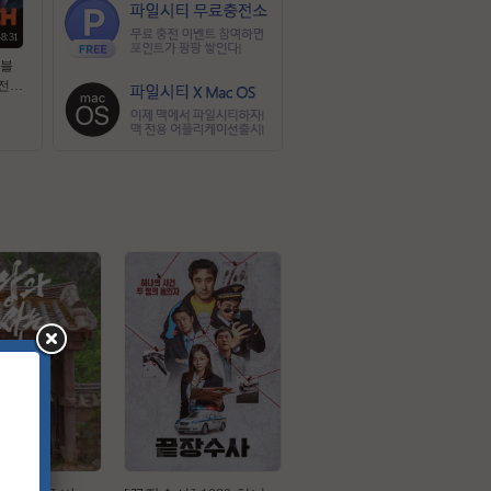
48:31
 블
전편
1화
p.