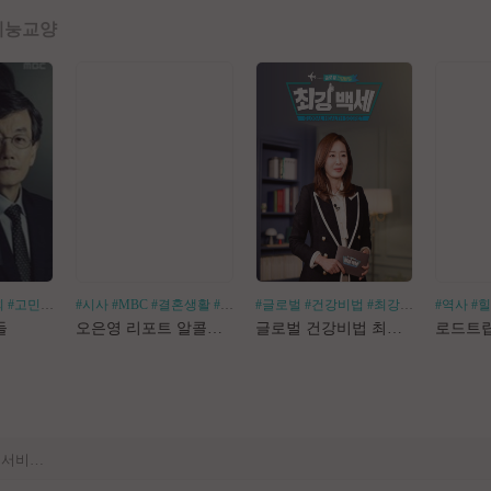
예능
교양
회
#고민거리
#분야별
#시사
#MBC
#결혼생활
#알코올중독
#글로벌
#건강비법
#최강백세
#김경화
#역사
#
[공지] 사이트 내 장기 콘텐츠 정리 작업 진행
들
오은영 리포트 알콜지옥
글로벌 건강비법 최강백세
[공지] 불법 촬영물 등 유통방지를 위한 기술적조치 적용 및 업로드 금지 안내
[공지] 불법 성인컨텐츠 등록 제재 명단 188차
[공지] E북 카테고리 내 도서 분류 서비스 변경 안내
[안내] Edge 브라우저 다운로드 경고 관련 공지