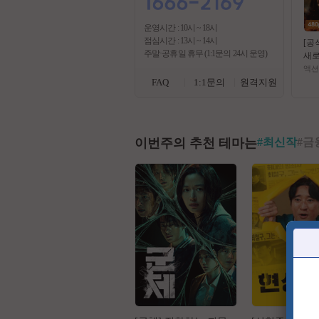
운영시간 : 10시 ~ 18시
점심시간 : 13시 ~ 14시
[공
주말·공휴일 휴무 (1:1문의 24시 운영)
새로
최강
액션
ㅁ1
FAQ
1:1문의
원격지원
시수 
ay D
이번주의 추천 테마는
#
최신작
#
금