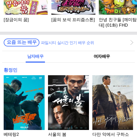
[장금이의 꿈]
[꿈의 보석 프리즘스톤]
안녕 친구들 [깨미
대] (01화) FHD
요즘 뜨는 배우
파일시티 실시간 인기 배우 순위
남자배우
여자배우
황정민
베테랑2
서울의 봄
다만 악에서 구하소