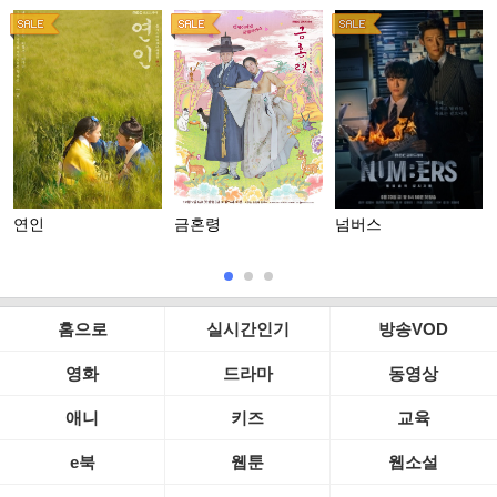
연인
금혼령
넘버스
홈으로
실시간인기
방송VOD
영화
드라마
동영상
애니
키즈
교육
e북
웹툰
웹소설