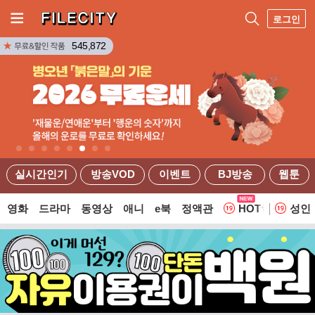
로그인
545,872
실시간인기
방송VOD
이벤트
BJ방송
웹툰
영화
드라마
동영상
애니
e북
정액관
HOT
성인
웹툰