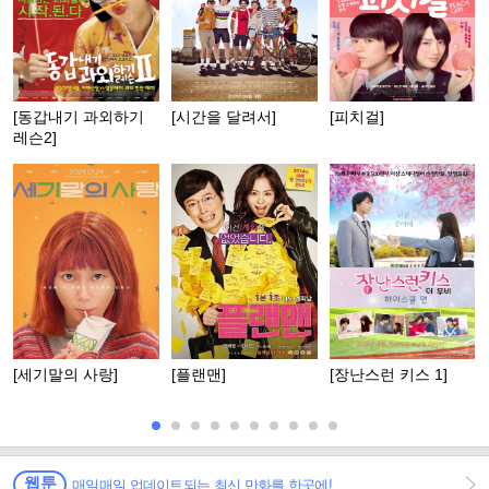
[동갑내기 과외하기
[시간을 달려서]
[피치걸]
레슨2]
[세기말의 사랑]
[플랜맨]
[장난스런 키스 1]
웹툰
매일매일 업데이트되는 최신 만화를 한곳에!