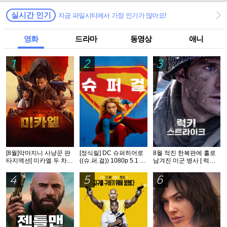
실시간 인기
지금 파일시티에서 가장 인기가 많아요!
영화
드라마
동영상
애니
1
2
3
[8월]악마지니 사냥꾼 판
[정식릴] DC 슈퍼히어로
8월 적진 한복판에 홀로
타지액션[ 미카엘 두 차원
((슈.퍼.걸)) 1080p 5.1 공
남겨진 미군 병사 [ 럭키
의 헌터 ]완벽자막
식자막
스트라Ol크 ] 1080p 5.1
완벽자막
4
5
6