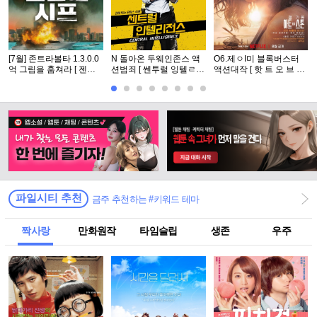
[7월] 존트라볼타 1.3.0.0
N 돌아온 두웨인존스 액
O6.제ㅇI미 블록버스터
억 그림을 훔쳐라 [ 젠틀
션범죄 [ 쎈투럴 잉텔ㄹ1
액션대작 [ 핫 트 오 브 스
맨 시프 ]완벽자막
전쑤 ] 공식자막 초고화질
턴 ] 공식자막 초고화질 F
FHD5.1
HD 5.1
파일시티 추천
금주 추천하는 #키워드 테마
짝사랑
만화원작
타임슬립
생존
우주