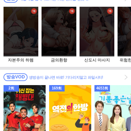
자본주의 하렘
금의환향
신도시 마사지
위험한
고 
방송VOD
생방송이 끝나면 바로! 기다리지말고 파일시티!
2회
169회
4653회