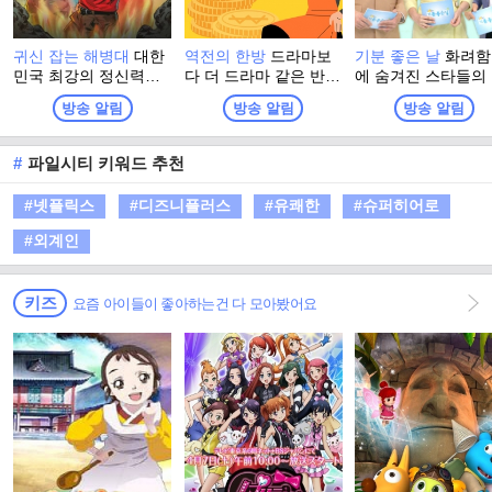
귀신 잡는 해병대
대한
역전의 한방
드라마보
기분 좋은 날
화려함
민국 최강의 정신력을
다 더 드라마 같은 반전
에 숨겨진 스타들의
자부하는 해병대 출신
인생 추적 스토리 프로
솔한 이야기와 이색
방송 알림
방송 알림
방송 알림
들이 모여, 이번엔 진짜
그램
소에서 펼쳐지는 스
귀신을 잡으러 심령 스
들의 특별한 체험. 
폿으로 떠난다! 실제 무
고 유쾌한 강의, 기
#
파일시티 키워드 추천
속인들이 경험한 기이
좋은 정보! 웃음과 
한 사건과 금기, 그리고
이 함께하는 명강의
#넷플릭스
#디즈니플러스
#유쾌한
#슈퍼히어로
사람들 사이에 떠도는
생활에 유익한 다양
괴담을 눈앞에서 확인
정보가 함께 하는 
#외계인
하는 한여름 납량 오컬
그램
트 수색 버라이어티!
키즈
요즘 아이들이 좋아하는건 다 모아봤어요