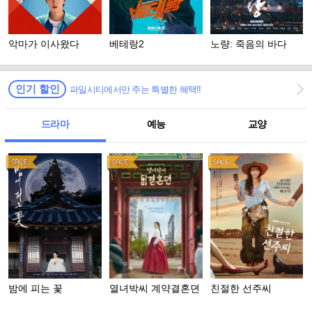
악마가 이사왔다
베테랑2
노량: 죽음의 바다
인기 할인
파일시티에서만 주는 특별한 혜택!!
드라마
예능
교양
밤에 피는 꽃
열녀박씨 계약결혼뎐
친절한 선주씨