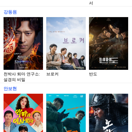
서
강동원
천박사 퇴마 연구소:
브로커
반도
설경의 비밀
안보현