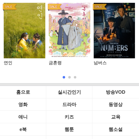
연인
금혼령
넘버스
홈으로
실시간인기
방송VOD
영화
드라마
동영상
애니
키즈
교육
e북
웹툰
웹소설