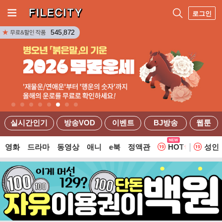
로그인
545,872
실시간인기
방송VOD
이벤트
BJ방송
웹툰
영화
드라마
동영상
애니
e북
정액관
HOT
성인
웹툰