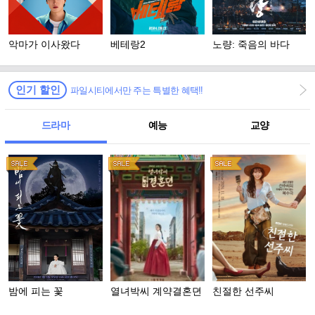
악마가 이사왔다
베테랑2
노량: 죽음의 바다
인기 할인
파일시티에서만 주는 특별한 혜택!!
드라마
예능
교양
밤에 피는 꽃
열녀박씨 계약결혼뎐
친절한 선주씨