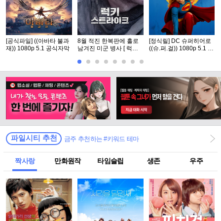
[공식파일] ((아바타 불과
8월 적진 한복판에 홀로
[정식릴] DC 슈퍼히어로
재)) 1080p 5.1 공식자막
남겨진 미군 병사 [ 럭키
((슈.퍼.걸)) 1080p 5.1 공
스트라Ol크 ] 1080p 5.1
식자막
완벽자막
파일시티 추천
금주 추천하는 #키워드 테마
짝사랑
만화원작
타임슬립
생존
우주