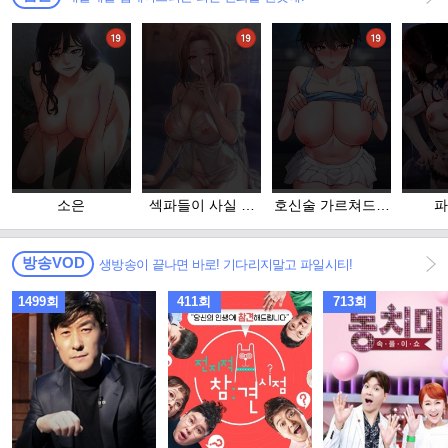
소은
섹파들이 사실 가
호신술 가르쳐드립
파
족이었다
니다
방송VOD
생방송이 끝나면 바로! 기다리지말고 파일시티!
1499회
411회
713회