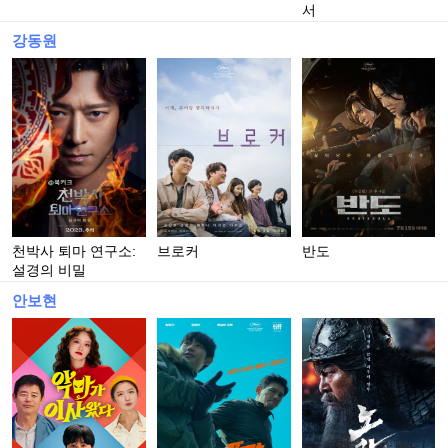
서
강동원
천박사 퇴마 연구소:
브로커
반도
설경의 비밀
안보현