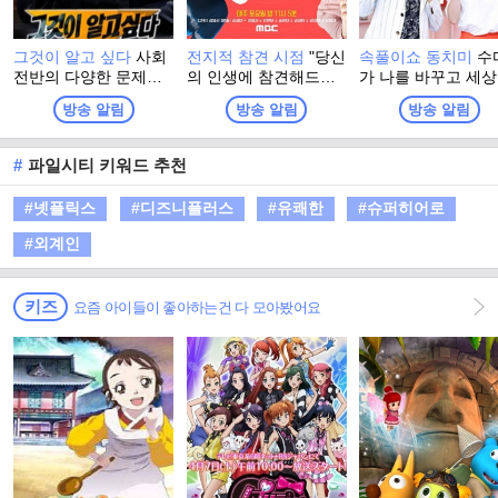
그것이 알고 싶다
사회
전지적 참견 시점
"당신
속풀이쇼 동치미
수
전반의 다양한 문제점
의 인생에 참견해드립
가 나를 바꾸고 세
들을 들여다보는 SBS
니다!" 매니저들의 거침
바꾼다! 살면서 어
방송 알림
방송 알림
방송 알림
의 대표적인 시사고발
없는 제보로 공개되는
든 누구나 마주치는
프로그램
스타들의 리얼 일상! 그
터지는 일들! 나만 
리고 시작되는 다양한
하고 나만 답답한 걸
#
파일시티 키워드 추천
'참견 고수'들의 시시콜
까? 정답은 NO! 주부
콜한 참견!
단! 말발은 100단! 
#넷플릭스
#디즈니플러스
#유쾌한
#슈퍼히어로
는 친구, 때로는 언
같은 동치미 마담들
#외계인
속풀이로 답답한 가
에 살얼음 동동 띄운
원한 동치미를 선사
키즈
요즘 아이들이 좋아하는건 다 모아봤어요
다!