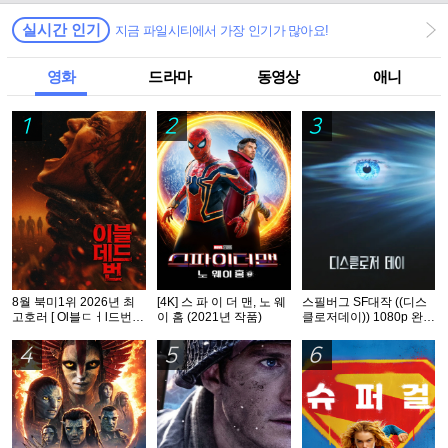
실시간 인기
지금 파일시티에서 가장 인기가 많아요!
영화
드라마
동영상
애니
1
2
3
8월 북미1위 2026년 최
[4K] 스 파 이 더 맨, 노 웨
스필버그 SF대작 ((디스
고호러 [ Ol블ㄷㅓl드번 ]
이 홈 (2021년 작품)
클로저데이)) 1080p 완벽
1080p 5.1 완벽자막
자막
4
5
6