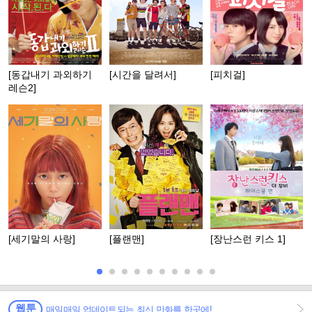
[동갑내기 과외하기
[시간을 달려서]
[피치걸]
레슨2]
[세기말의 사랑]
[플랜맨]
[장난스런 키스 1]
웹툰
매일매일 업데이트되는 최신 만화를 한곳에!