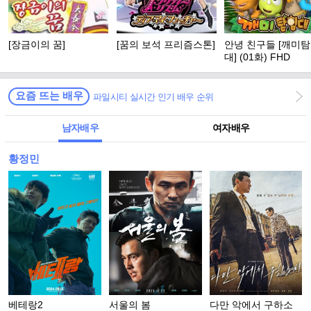
[장금이의 꿈]
[꿈의 보석 프리즘스톤]
안녕 친구들 [깨미
대] (01화) FHD
요즘 뜨는 배우
파일시티 실시간 인기 배우 순위
남자배우
여자배우
황정민
베테랑2
서울의 봄
다만 악에서 구하소