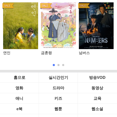
연인
금혼령
넘버스
홈으로
실시간인기
방송VOD
영화
드라마
동영상
애니
키즈
교육
e북
웹툰
웹소설