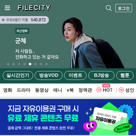
로그인
545,872
실시간인기
방송VOD
이벤트
BJ방송
웹툰
영화
드라마
동영상
애니
e북
정액관
HOT
성인
웹툰