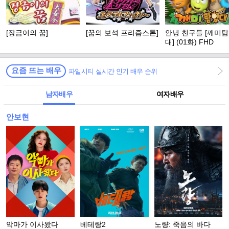
[장금이의 꿈]
[꿈의 보석 프리즘스톤]
안녕 친구들 [깨미
대] (01화) FHD
요즘 뜨는 배우
파일시티 실시간 인기 배우 순위
남자배우
여자배우
안보현
악마가 이사왔다
베테랑2
노량: 죽음의 바다