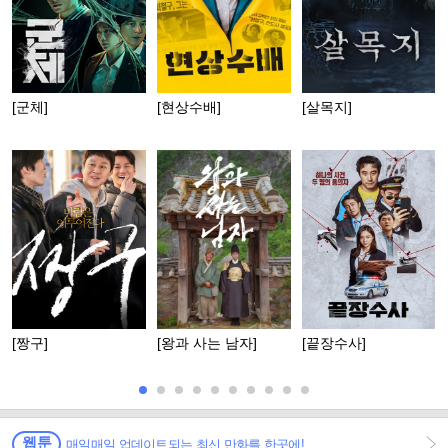
[군체]
[현상수배]
[살목지]
[짱구]
[왕과 사는 남자]
[끝장수사]
웹툰
매일매일 업데이트되는 최신 만화를 한곳에!