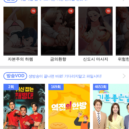
자본주의 하렘
금의환향
신도시 마사지
위험한
고 
방송VOD
생방송이 끝나면 바로! 기다리지말고 파일시티!
2회
169회
4653회