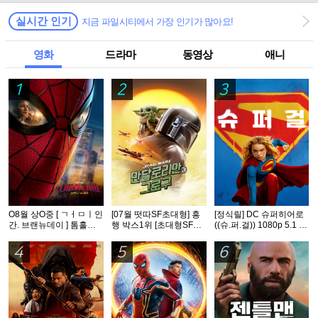
실시간 인기
지금 파일시티에서 가장 인기가 많아요!
영화
드라마
동영상
애니
1
2
3
O8월 상O중 [ ㄱㅓㅁㅣ인
[07월 떳따SF초대형] 흥
[정식릴] DC 슈퍼히어로
간. 브랜뉴데이 ] 톰홀랜
행 박스1위 [초대형SF대
((슈.퍼.걸)) 1080p 5.1 공
드 - CAM 버전. 공식자막
작영화] [스워즈] 1080공
식자막
식자막
4
5
6