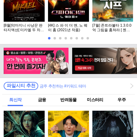
[8월]악마지니 사냥꾼 판
[4K] 스 파 이 더 맨, 노 웨
[7월] 존트라볼타 1.3.0.0
타지액션[ 미카엘 두 차원
이 홈 (2021년 작품)
억 그림을 훔쳐라 [ 젠틀
의 헌터 ]완벽자막
맨 시프 ]완벽자막
파일시티 추천
금주 추천하는 #키워드 테마
최신작
금융
반려동물
미스터리
우주