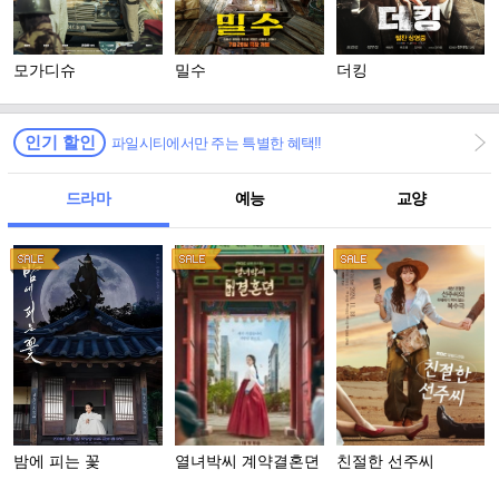
모가디슈
밀수
더킹
인기 할인
파일시티에서만 주는 특별한 혜택!!
드라마
예능
교양
밤에 피는 꽃
열녀박씨 계약결혼뎐
친절한 선주씨