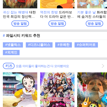
귀신 잡는 해병대
대한
역전의 한방
드라마보
기분 좋은 날
화려함
민국 최강의 정신력을
다 더 드라마 같은 반전
에 숨겨진 스타들의
자부하는 해병대 출신
인생 추적 스토리 프로
솔한 이야기와 이색
방송 알림
방송 알림
방송 알림
들이 모여, 이번엔 진짜
그램
소에서 펼쳐지는 스
귀신을 잡으러 심령 스
들의 특별한 체험. 
폿으로 떠난다! 실제 무
고 유쾌한 강의, 기
#
파일시티 키워드 추천
속인들이 경험한 기이
좋은 정보! 웃음과 
한 사건과 금기, 그리고
이 함께하는 명강의
#넷플릭스
#디즈니플러스
#유쾌한
#슈퍼히어로
사람들 사이에 떠도는
생활에 유익한 다양
괴담을 눈앞에서 확인
정보가 함께 하는 
#외계인
하는 한여름 납량 오컬
그램
트 수색 버라이어티!
키즈
요즘 아이들이 좋아하는건 다 모아봤어요