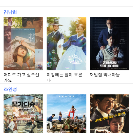
김남희
어디로 가고 싶으신
이강에는 달이 흐른
재벌집 막내아들
가요
다
조인성