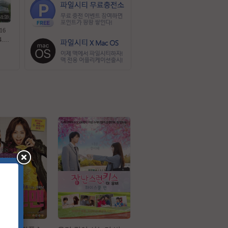
58:59
16
4.A
한글