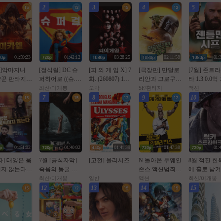
2
3
4
5
01:59:23
01:42:12
03:28:25
02:11:58
01:
월]악마지니
[정식릴] DC 슈
[피 의 게 임 X] 7
[극장판] 만달로
[7월] 존트
꾼 판타지액
퍼히어로 ((슈.
화. (260807) 10
리안과 그로구. 2
타 1.3.0.0
 미카엘 두 차
퍼.걸)) 1080p 5.1
부작 예정
026 (스타워즈, 1
을 훔쳐라 [
최신/미개봉
오락
SF/환타지
액션
 헌터 ]완벽
공식자막
2번째 장편 실사
맨 시프 ]완
7
8
9
10
막
영화)
막
01:51:02
01:40:02
01:41:39
01:47:38
01:
자] 태양은 움
7월 [공식자막]
[고전] 율리시즈
N 돌아온 두웨인
8월 적진 한
지 않는다 1
죽음의 동굴 목
존스 액션범죄 [
에 홀로 남
숨 건 생존[ 데블
쎈투럴 잉텔ㄹ1
미군 병사 [
최신/미개봉
일반
액션
최신/미개봉
스 마우스 ]
전쑤 ] 공식자막
스트라Ol크 ] 
12
13
14
15
초고화질 FHD5.
0p 5.1 완벽
1