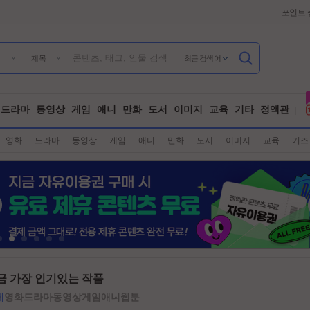
포인트 
최근 검색어
제목
드라마
동영상
게임
애니
만화
도서
이미지
교육
기타
정액관
영화
드라마
동영상
게임
애니
만화
도서
이미지
교육
키즈
금 가장 인기있는 작품
체
영화
드라마
동영상
게임
애니
웹툰