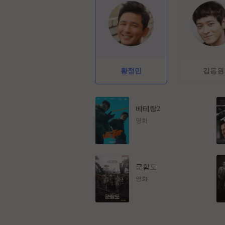
황정민
강동원
베테랑2
영화
군함도
영화