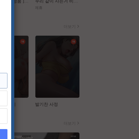
[ 플랜맨 Canrel정품 ] 정재영 한지민
우리 같이 사는거 비밀이야[장난스런 키스 더 무비 1 하이스쿨][강추]
[구세주]껌처럼 달라붙은 이 여자 좀 떼어내주소서
제휴
제휴
더보기
길들이기
발기찬 사정
슬레이브 코드
더보기