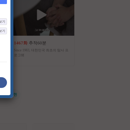
보기
보기
1467화
추적60분
33화
금타는 금요일
Since 1983, 대한민국 최초의 탐사 프
금요일 밤 트롯 탑스타들의 
로그램
노래 대결!! 불꽃 튀는 일대
치 음악쇼
#전지현