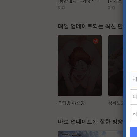
[동갑내기 과외하기 레슨2] 야매선생 Vs 열공제자
제휴
제휴
매일 업데이트되는 최신 만화
옥탑방 야스킹
성과보고 드립
바로 업데이트된 핫한 방송