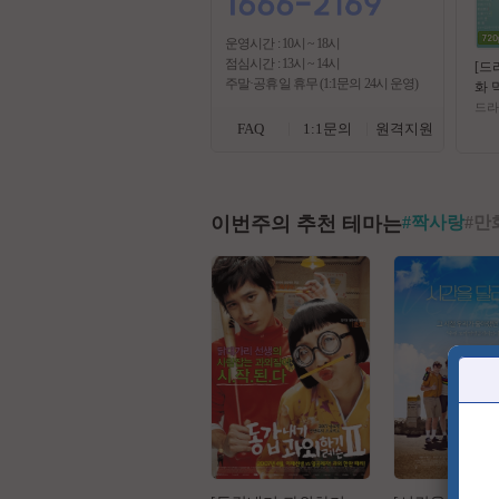
운영시간 : 10시 ~ 18시
점심시간 : 13시 ~ 14시
[드
주말·공휴일 휴무 (1:1문의 24시 운영)
화 
0p
드라
자
FAQ
1:1문의
원격지원
이번주의 추천 테마는
#
짝사랑
#
만