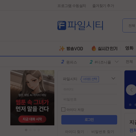
프로그램 수동설치
즐겨찾기 추가
전체
유부녀킬러
#전지현
군체
#넷플릭스
영화
원피스
#디즈니플
전체
러스
스파이더맨
#유쾌한
슈퍼걸
#슈퍼히어
파일시티
로
만달로리안
#외계인
동궁
#파트너
김부장
#귀신
악마는프라
#특수부대
아이디 저장
다를입는다
디스클로저
#소지섭
들
지
어
데이
유부녀킬러
#전지현
가
전
아이디 찾기
비밀번호 찾기
군체
#넷플릭스
기