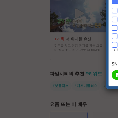
179화
더 위대한 유산
젊음을 찾고 건강 유지를 위해 그들
- 
이 찾은 최고의 건강법! 더 위대한 유
산의 정체는? 백세시대, 건강이 재산
이자, 능력이 된 시대에 대국민 건강
프로젝트 프로그램
파일시티의 추천
#키워드
#넷플릭스
#디즈니플러스
#유쾌한
요즘 뜨는 이 배우