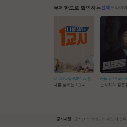
무제한으로 할인하는
전체
드라마
#시사
#교양
#MBC
#나를살리는
#인터뷰
#우리사
나를 살리는 1교시
손석희의 질문
공지사항