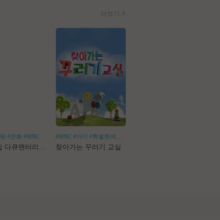
더보기
힐링
#문화
#MBC
#MBC
#아이
#특별한여행
#어린이체험
#나혼산
#1인가구
#1인가정
#독
로드트립 다큐멘터리 마사지로드
찾아가는 꾸러기 교실
나 혼자 산다