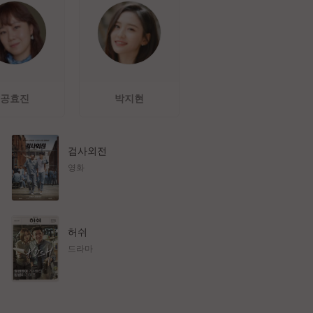
공효진
박지현
검사외전
영화
허쉬
드라마