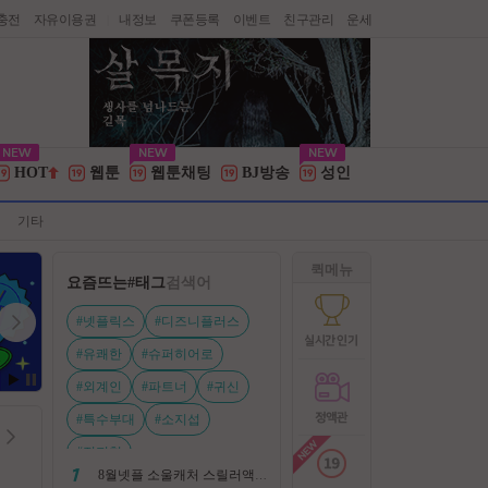
충전
자유이용권
내정보
쿠폰등록
이벤트
친구관리
운세
|
HOT
웹툰
웹툰채팅
BJ방송
성인
기타
퀵메뉴
요즘뜨는
#태그
검색어
#넷플릭스
#디즈니플러스
#유쾌한
#슈퍼히어로
#외계인
#파트너
#귀신
#특수부대
#소지섭
#전지현
8월넷플 소울캐처 스릴러액션신작 ㅡ 용 병 ㅡ 살인 조직 보복 1080P 정식자막