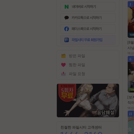
1
무
료
[8
회
사냥
원
션[
액션
받은 파일
가
원의
6
입
자
찜한 파일
파일 요청
[보
직이
1월
액션
11
친절한 파일시티 고객센터