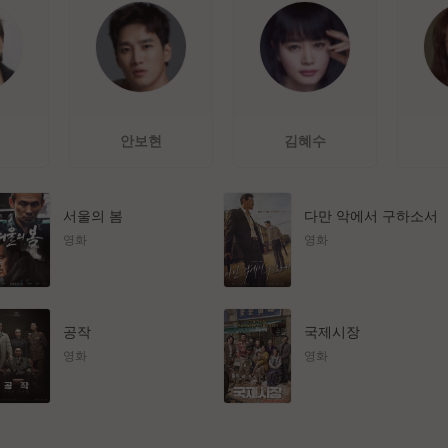
안보현
김혜수
서울의 봄
다만 악에서 구하소서
영화
영화
공작
국제시장
영화
영화