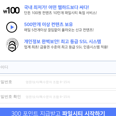
[시간을 달려서]그 시절 우리가 사랑한 소녀 강추
[피치걸] 세상 귀여운 학원물 로맨스[극찬]
[세기말의 사랑]짝사랑하는 남자의 아내와의 기묘한 동거[강추]
제휴
제휴
제휴
아이디
비밀번호
니다
자본주의 하렘
클리닝 서비스
일진녀 
비밀번호 확인
300 포인트 지급받고
파일시티 시작하기