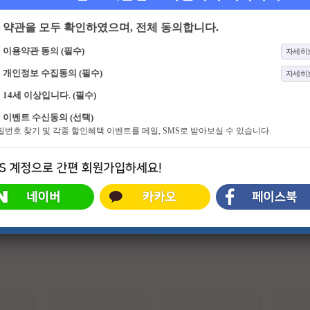
약관을 모두 확인하였으며, 전체 동의합니다.
이용약관 동의 (필수)
자세히
개인정보 수집동의 (필수)
자세히
14세 이상입니다. (필수)
659화
나 혼자 산다
323화
옥탑방의 문제아들
이벤트 수신동의 (선택)
결혼 적령기를 넘긴 스타들이나 기러
매일 쏟아지는 세상의 모든 잡학 지
비밀번호 찾기 및 각종 할인혜택 이벤트를 메일, SMS로 받아보실 수 있습니다.
기 아빠들이 사는 모습을 그리는 리
식 속 '뇌섹인'이 되기 위해 옥탑방에
얼 다큐 형식의 예능프로그램.
모인 문제아들. 감성 터지는 옥탑방
에서 지지고 볶는 문제아들의 찐케미
에 방문하는 게스트들의 인생이 어우
러져 세상에 대한 진정한 지혜를 얻
어가는 大환장 지식토크쇼
#슈퍼히어로
#외계인
#파트너
#귀신
#특수부대
#소지섭