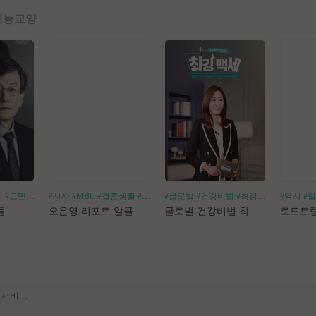
예능
교양
회
#고민거리
#분야별
#시사
#MBC
#결혼생활
#알코올중독
#글로벌
#건강비법
#최강백세
#김경화
#역사
#
[공지] 사이트 내 장기 콘텐츠 정리 작업 진행
들
오은영 리포트 알콜지옥
글로벌 건강비법 최강백세
[공지] 불법 촬영물 등 유통방지를 위한 기술적조치 적용 및 업로드 금지 안내
[공지] 불법 성인컨텐츠 등록 제재 명단 188차
[공지] E북 카테고리 내 도서 분류 서비스 변경 안내
[안내] Edge 브라우저 다운로드 경고 관련 공지