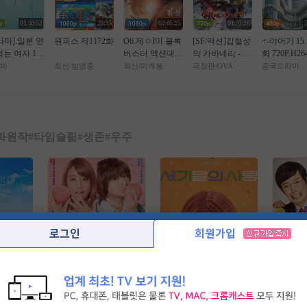
01:50:52
23:35
02:05:25
01:22:26
라마].일본 영
원피스 제1172화
O6.제ㅇI미 블록
[SF/액션]갑철성
+-야어기 15.
먹는 여자 108
버스터 액션대작
의 카바네리 - 우
회 720P.H26
 고화질.자체
[ 핫 트 오 브 스
나토 결전 01-03
AC [번역기
마
최신/방영중
최신/미개봉
극장판/OVA
중국드라마
막
턴 ] 공식자막 초
화
자막첨부]
고화질 FHD 5.1
화원작
#
타임슬립
#
생존
#
우주
로그인
회원가입