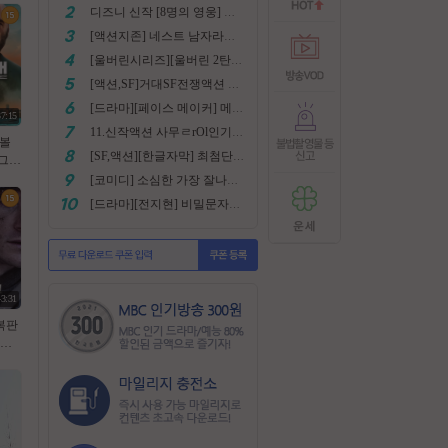
디즈니 신작 [8명의 영웅] 통합본 2022
[액션지존] 네스트 남자라면 한번쯤은 봐야지요
[울버린시리즈][울버린 2탄] 더 울버린 확장판 완벽자막
[액션,SF]거대SF전쟁액션 외계침공 손흥민출현 최강저l작진 [ 지구 저항군 ] 화질자막완벽
[드라마][페이스 메이커] 메달은 딸수없는 국가대표 [김명민.고아라]
37:15
11.신작액션 사무ㄹrOl인기작 ((귀무사 무사시)) FHD 완벽자막
라볼
[SF,액션][한글자막] 최첨단 미래특수부대 초대박 안봄후회함~ 진짜잼있어요 스샷 꼭보세요 1080
억 그림
 젠틀
[코미디] 소심한 가장 잘나가는 도둑에게 태클걸다 [소지섭.박상면]
벽자
[드라마][전지현] 비밀문자로 이어진 두 여인의 삶
43:31
복판
겨진
 럭키
108
자막