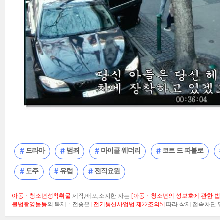
드라마
범죄
마이클 웨더리
코트 드 파블로
도주
유럽
전직요원
아동ㆍ청소년성착취물
제작,배포,소지한 자는
[아동ㆍ청소년의 성보호에 관한 법률
불법촬영물등
의 복제ㆍ전송은
[전기통신사업법 제22조의5]
따라 삭제.접속차단 및