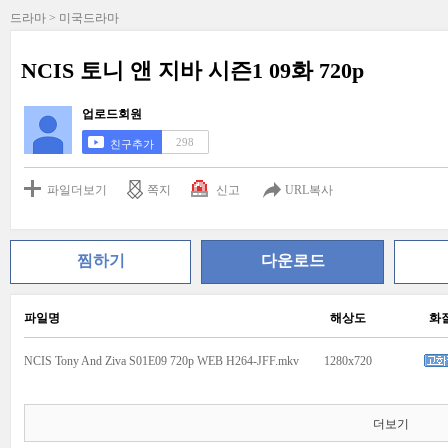
드라마 > 미국드라마
NCIS 토니 앤 지바 시즌1 09화 720p
업로드회원
298
친구추가
파일더보기
쪽지
신고
URL복사
찜하기
다운로드
파일명
해상도
화
NCIS Tony And Ziva S01E09 720p WEB H264-JFF.mkv
1280x720
더보기