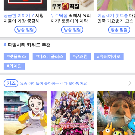
궁금한 이야기 Y
시청
우주떡집
떡에서 요리
이십세기 힛트쏭
대
자들이 가장 궁금해 하
까지! 토롱이의 계략으
민국 가요史가 고스
는 뉴스속의 화제, 인물
로 우주떡집 알바생이
히 담긴 KBS의 올드
방송 알림
방송 알림
방송 알림
을 카메라에 담아 이야
된 지락이들. 본격 강제
이팝 프로그램을 소
기의 이면에 숨어있는
취업 식당 노동 어드벤
하고 재해석하여 대
'WHY'를 흥미진진하게
처!
이 원하는 뉴트로 
#
파일시티 키워드 추천
풀어주는 프로그램
의 갈증을 해소하는,
개념 뉴트로 음악 
#넷플릭스
#디즈니플러스
#유쾌한
#슈퍼히어로
쇼 프로그램
#외계인
키즈
요즘 아이들이 좋아하는건 다 모아봤어요