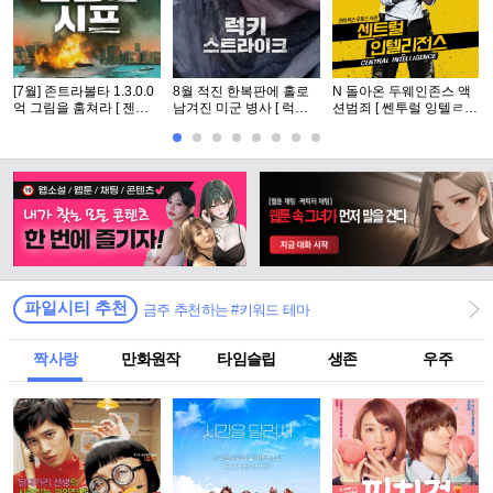
[7월] 존트라볼타 1.3.0.0
8월 적진 한복판에 홀로
N 돌아온 두웨인존스 액
억 그림을 훔쳐라 [ 젠틀
남겨진 미군 병사 [ 럭키
션범죄 [ 쎈투럴 잉텔ㄹ1
맨 시프 ]완벽자막
스트라Ol크 ] 1080p 5.1
전쑤 ] 공식자막 초고화질
완벽자막
FHD5.1
파일시티 추천
금주 추천하는 #키워드 테마
짝사랑
만화원작
타임슬립
생존
우주