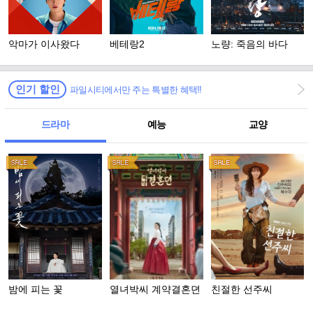
악마가 이사왔다
베테랑2
노량: 죽음의 바다
인기 할인
파일시티에서만 주는 특별한 혜택!!
드라마
예능
교양
밤에 피는 꽃
열녀박씨 계약결혼뎐
친절한 선주씨