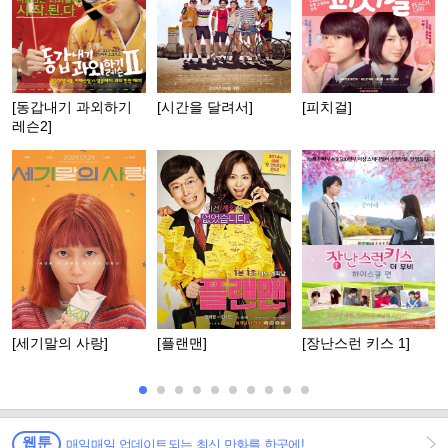
[동갑내기 과외하기
[시간을 달려서]
[피치걸]
레슨2]
[세기말의 사랑]
[플랜맨]
[장난스런 키스 1]
웹툰
매일매일 업데이트되는 최신 만화를 한곳에!