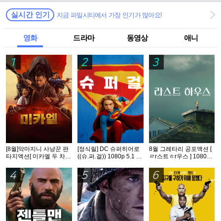
실시간 인기
지금 파일시티에서 가장 인기가 많아요!
영화
드라마
동영상
애니
1
2
3
[8월]악마지니 사냥꾼 판
[정식릴] DC 슈퍼히어로
8월 그레타리 공포액션 [
타지액션[ 미카엘 두 차원
((슈.퍼.걸)) 1080p 5.1 공
ㄹr스트ㅎr우스 ] 1080p
의 헌터 ]완벽자막
식자막
5.1 공식자막
4
5
6