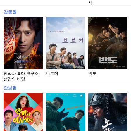
서
강동원
천박사 퇴마 연구소:
브로커
반도
설경의 비밀
안보현