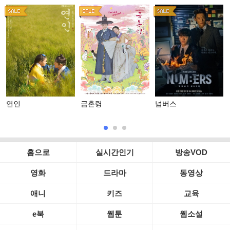
연인
금혼령
넘버스
홈으로
실시간인기
방송VOD
영화
드라마
동영상
애니
키즈
교육
e북
웹툰
웹소설