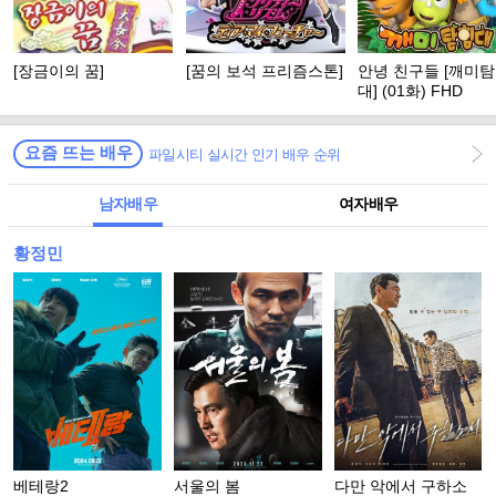
[장금이의 꿈]
[꿈의 보석 프리즘스톤]
안녕 친구들 [깨미
대] (01화) FHD
요즘 뜨는 배우
파일시티 실시간 인기 배우 순위
남자배우
여자배우
황정민
베테랑2
서울의 봄
다만 악에서 구하소