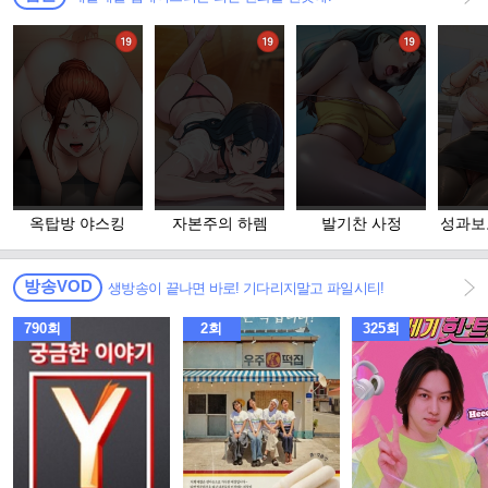
옥탑방 야스킹
자본주의 하렘
발기찬 사정
성과보
방송VOD
생방송이 끝나면 바로! 기다리지말고 파일시티!
790회
2회
325회