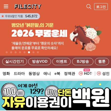
로그인
545,872
실시간인기
방송VOD
이벤트
BJ방송
웹툰
영화
드라마
동영상
애니
e북
정액관
HOT
성인
웹툰