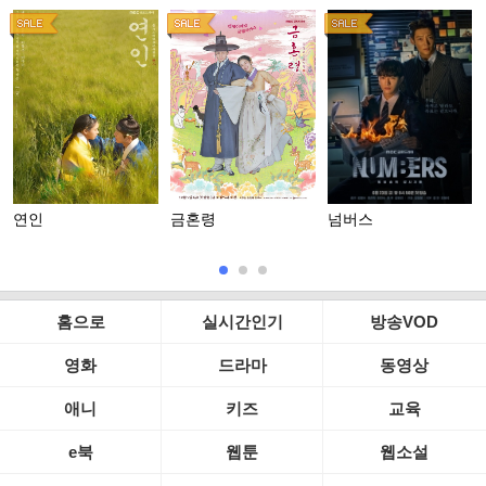
연인
금혼령
넘버스
홈으로
실시간인기
방송VOD
영화
드라마
동영상
애니
키즈
교육
e북
웹툰
웹소설