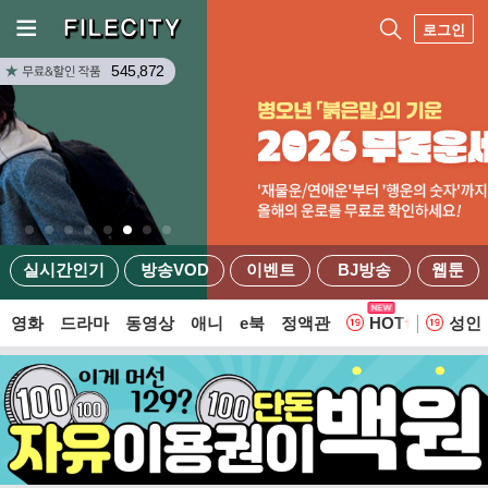
로그인
545,872
실시간인기
방송VOD
이벤트
BJ방송
웹툰
영화
드라마
동영상
애니
e북
정액관
HOT
성인
웹툰