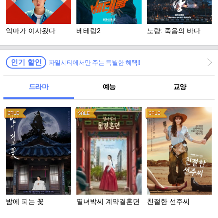
악마가 이사왔다
베테랑2
노량: 죽음의 바다
인기 할인
파일시티에서만 주는 특별한 혜택!!
드라마
예능
교양
밤에 피는 꽃
열녀박씨 계약결혼뎐
친절한 선주씨