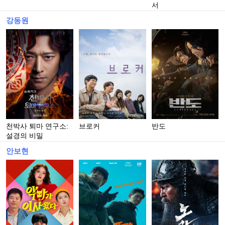
서
강동원
천박사 퇴마 연구소:
브로커
반도
설경의 비밀
안보현