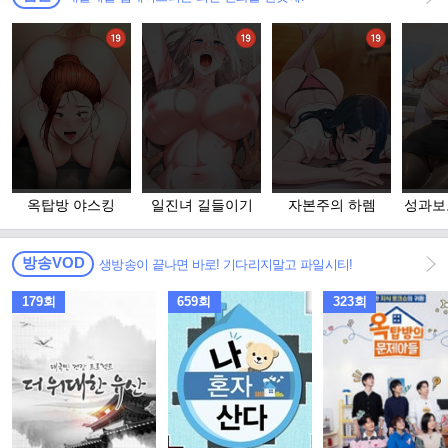
옥탑방 야스킹
일진녀 길들이기
자본주의 하렘
성과보
방송VOD
생방송이 끝나면 바로! 기다리지말고 파일시티!
179회
659회
323회