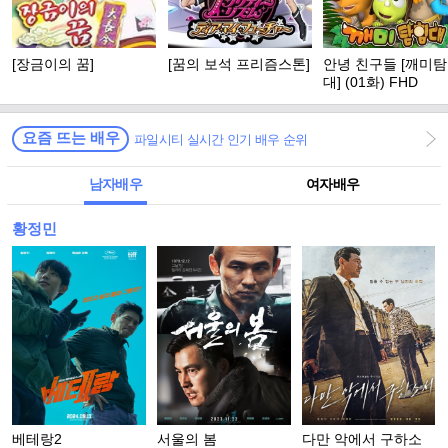
[장금이의 꿈]
[꿈의 보석 프리즘스톤]
안녕 친구들 [깨미
대] (01화) FHD
요즘 뜨는 배우
파일시티 실시간 인기 배우 순위
남자배우
여자배우
황정민
베테랑2
서울의 봄
다만 악에서 구하소