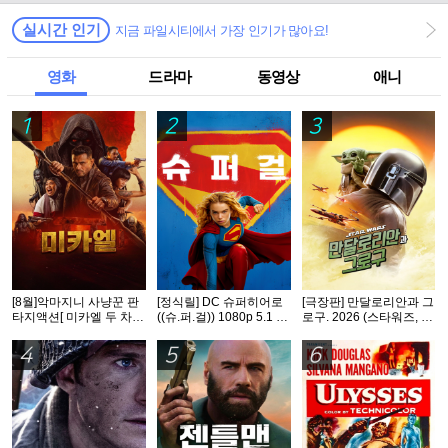
실시간 인기
지금 파일시티에서 가장 인기가 많아요!
영화
드라마
동영상
애니
1
2
3
[8월]악마지니 사냥꾼 판
[정식릴] DC 슈퍼히어로
[극장판] 만달로리안과 그
타지액션[ 미카엘 두 차원
((슈.퍼.걸)) 1080p 5.1 공
로구. 2026 (스타워즈, 12
의 헌터 ]완벽자막
식자막
번째 장편 실사 영화)
4
5
6