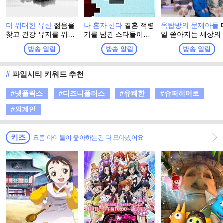
더 위대한 유산
젊음을
나 혼자 산다
결혼 적령
옥탑방의 문제아들
찾고 건강 유지를 위해
기를 넘긴 스타들이나
일 쏟아지는 세상의
그들이 찾은 최고의 건
기러기 아빠들이 사는
든 잡학 지식 속 '뇌
방송 알림
방송 알림
방송 알림
강법! 더 위대한 유산의
모습을 그리는 리얼 다
인'이 되기 위해 옥
정체는? 백세시대, 건
큐 형식의 예능프로그
에 모인 문제아들. 
강이 재산이자, 능력이
램.
터지는 옥탑방에서 
#
파일시티 키워드 추천
된 시대에 대국민 건강
지고 볶는 문제아들
프로젝트 프로그램
찐케미에 방문하는 
#넷플릭스
#디즈니플러스
#유쾌한
#슈퍼히어로
스트들의 인생이 어
러져 세상에 대한 
#외계인
한 지혜를 얻어가는
환장 지식토크쇼
키즈
요즘 아이들이 좋아하는건 다 모아봤어요