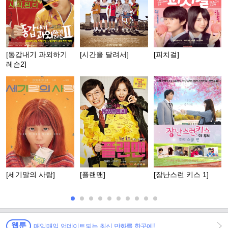
[동갑내기 과외하기
[시간을 달려서]
[피치걸]
레슨2]
[세기말의 사랑]
[플랜맨]
[장난스런 키스 1]
웹툰
매일매일 업데이트되는 최신 만화를 한곳에!