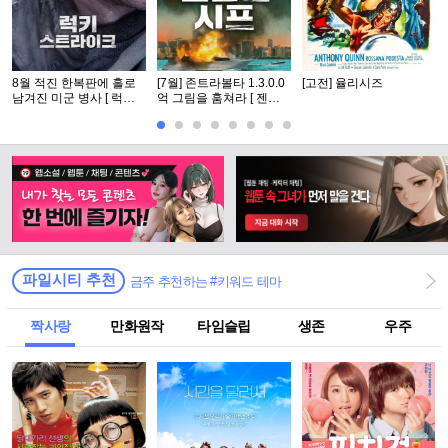
8월 적진 한복판에 홀로
[7월] 존트라볼타 1.3.0.0
[고전] 율리시즈
남겨진 미군 병사 [ 럭키
억 그림을 훔쳐라 [ 젠틀
스트라Ol크 ] 1080p 5.1
맨 시프 ]완벽자막
완벽자막
파일시티 추천
금주 추천하는 #키워드 테마
짝사랑
만화원작
타임슬립
생존
우주