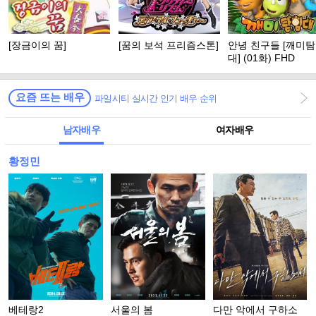
[장금이의 꿈]
[꿈의 보석 프리즘스톤]
안녕 친구들 [깨미
대] (01화) FHD
요즘 뜨는 배우
파일시티 실시간 인기 배우 순위
남자배우
여자배우
황정민
베테랑2
서울의 봄
다만 악에서 구하소