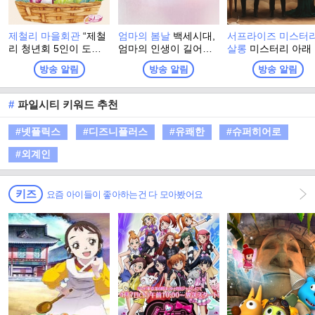
제철리 마을회관
“제철
엄마의 봄날
백세시대,
서프라이즈 미스터
리 청년회 5인이 도시
엄마의 인생이 길어진
살롱
미스터리 아래
의 재능을 나누고 시골
다. 백세시대에 발맞춘
겨진 진실을 찾아서!
방송 알림
방송 알림
방송 알림
의 정을 받으며, 오늘을
엄마의 행복 수명. 오
몰입 유발, 순도 10
가장 빛나는 ‘제철’로 만
직, <엄마의 봄날> 재능
리얼 스토리텔링 토
들어가는 1박 2일 지역
기부 프로젝트! 가족을
쇼!
#
파일시티 키워드 추천
상생 리얼 버라이어티!”
위해서라면 본인의 삶
은 제쳐놓았던 엄마. 엄
#넷플릭스
#디즈니플러스
#유쾌한
#슈퍼히어로
마라는 이름으로 한평
생 헌신하고 남은 건 온
#외계인
몸의 통증뿐. 마음은 청
춘이지만 몸은 청춘이
지 못한 엄마를 위해 그
키즈
요즘 아이들이 좋아하는건 다 모아봤어요
들이 뭉쳤다!