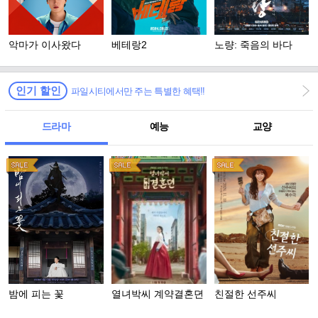
악마가 이사왔다
베테랑2
노량: 죽음의 바다
인기 할인
파일시티에서만 주는 특별한 혜택!!
드라마
예능
교양
밤에 피는 꽃
열녀박씨 계약결혼뎐
친절한 선주씨