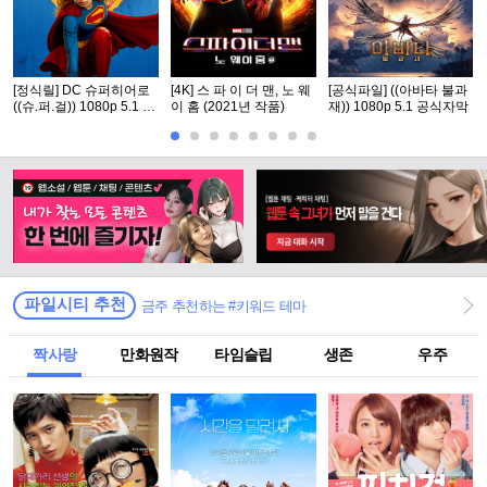
[정식릴] DC 슈퍼히어로
[4K] 스 파 이 더 맨, 노 웨
[공식파일] ((아바타 불과
((슈.퍼.걸)) 1080p 5.1 공
이 홈 (2021년 작품)
재)) 1080p 5.1 공식자막
식자막
파일시티 추천
금주 추천하는 #키워드 테마
짝사랑
만화원작
타임슬립
생존
우주