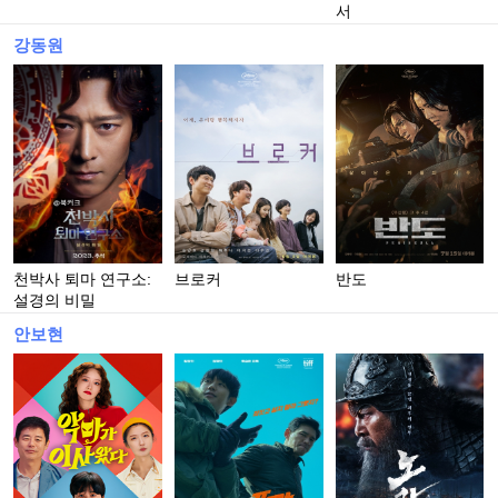
서
강동원
천박사 퇴마 연구소:
브로커
반도
설경의 비밀
안보현