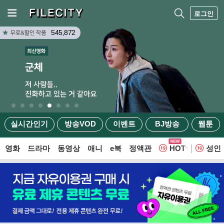
로그인
545,872
실시간인기
방송VOD
이벤트
BJ방송
웹툰
영화
드라마
동영상
애니
e북
정액관
HOT
성인
웹툰