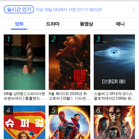
실시간 인기
지금 파일시티에서 가장 인기가 많아요!
영화
드라마
동영상
애니
1
2
3
O8월 상O중 [ 스파이더맨
8월 북미1위 2026년 최
스필버그 SF대작 ((디스
브랜뉴데이 ] 톰홀랜드 -
고호러 [ Ol블ㄷㅓl드번 ]
클로저데이)) 1080p 완벽
HDTS 1O8Op. 공식자막
1080p 5.1 완벽자막
자막
5.1
4
5
6