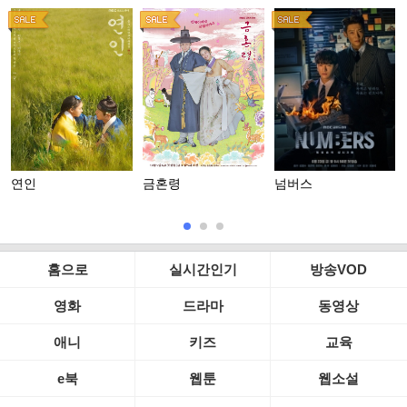
연인
금혼령
넘버스
홈으로
실시간인기
방송VOD
영화
드라마
동영상
애니
키즈
교육
e북
웹툰
웹소설