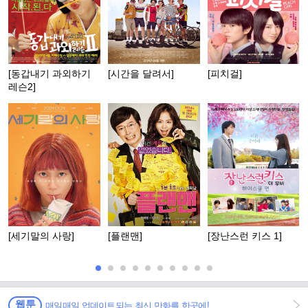
[동갑내기 과외하기
[시간을 달려서]
[피치걸]
레슨2]
[세기말의 사랑]
[플랜맨]
[장난스런 키스 1]
웹툰
매일매일 업데이트되는 최신 만화를 한곳에!