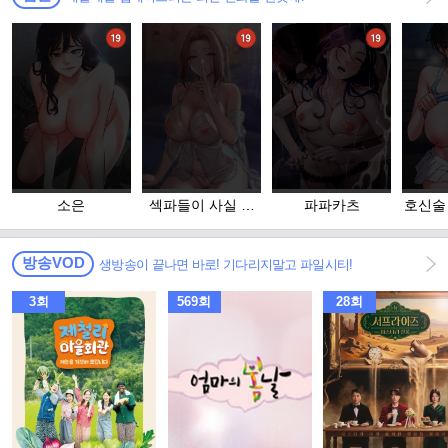
소은
섹파들이 사실 가
파파카츠
호신술
족이었다
방송VOD
생방송이 끝나면 바로! 기다리지말고 파일시티!
3회
569회
28회