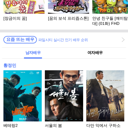
[장금이의 꿈]
[꿈의 보석 프리즘스톤]
안녕 친구들 [깨미
대] (01화) FHD
요즘 뜨는 배우
파일시티 실시간 인기 배우 순위
남자배우
여자배우
황정민
베테랑2
서울의 봄
다만 악에서 구하소