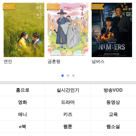
연인
금혼령
넘버스
홈으로
실시간인기
방송VOD
영화
드라마
동영상
애니
키즈
교육
e북
웹툰
웹소설