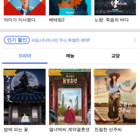
악마가 이사왔다
베테랑2
노량: 죽음의 바다
인기 할인
파일시티에서만 주는 특별한 혜택!!
드라마
예능
교양
밤에 피는 꽃
열녀박씨 계약결혼뎐
친절한 선주씨