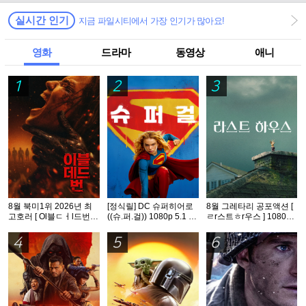
실시간 인기
지금 파일시티에서 가장 인기가 많아요!
영화
드라마
동영상
애니
1
2
3
8월 북미1위 2026년 최
[정식릴] DC 슈퍼히어로
8월 그레타리 공포액션 [
고호러 [ Ol블ㄷㅓl드번 ]
((슈.퍼.걸)) 1080p 5.1 공
ㄹr스트ㅎr우스 ] 1080p
1080p 5.1 완벽자막
식자막
5.1 공식자막
4
5
6