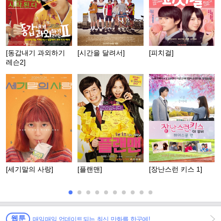
[동갑내기 과외하기
[시간을 달려서]
[피치걸]
레슨2]
[세기말의 사랑]
[플랜맨]
[장난스런 키스 1]
웹툰
매일매일 업데이트되는 최신 만화를 한곳에!