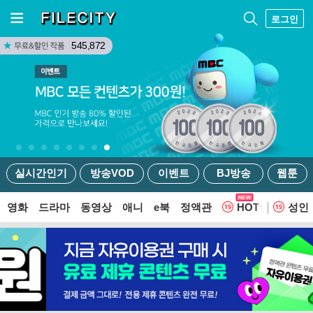
로그인
545,872
실시간인기
방송VOD
이벤트
BJ방송
웹툰
영화
드라마
동영상
애니
e북
정액관
HOT
성인
웹툰