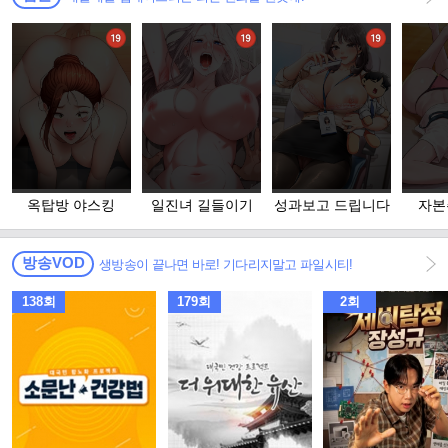
옥탑방 야스킹
일진녀 길들이기
성과보고 드립니다
자본
방송VOD
생방송이 끝나면 바로! 기다리지말고 파일시티!
138회
179회
2회