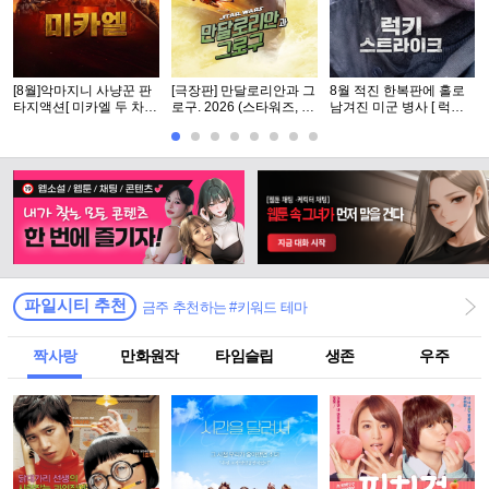
[8월]악마지니 사냥꾼 판
[극장판] 만달로리안과 그
8월 적진 한복판에 홀로
타지액션[ 미카엘 두 차원
로구. 2026 (스타워즈, 12
남겨진 미군 병사 [ 럭키
의 헌터 ]완벽자막
번째 장편 실사 영화)
스트라Ol크 ] 1080p 5.1
완벽자막
파일시티 추천
금주 추천하는 #키워드 테마
짝사랑
만화원작
타임슬립
생존
우주