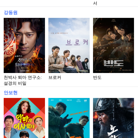
서
강동원
천박사 퇴마 연구소:
브로커
반도
설경의 비밀
안보현