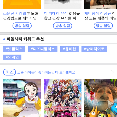
소문난 건강법
항노화
더 위대한 유산
젊음을
제비탐정 장성규
이
건강법으로 제2의 인생
찾고 건강 유지를 위해
상 모든 제품의 비
을 활기차게 시작한 사
그들이 찾은 최고의 건
파헤쳐라! 잠들어 
방송 알림
방송 알림
방송 알림
람들, 그들이 전하는 나
강법! 더 위대한 유산의
추리력을 깨워, 현
만의 건강법 이야기
정체는? 백세시대, 건
가장 HOT 한 곳들의
강이 재산이자, 능력이
밀을 밝혀낼 새로운
#
파일시티 키워드 추천
된 시대에 대국민 건강
정의 등장! 제비탐정
프로젝트 프로그램
성규의 ‘비지니스 
#넷플릭스
#디즈니플러스
#유쾌한
#슈퍼히어로
프로젝트’가 시작된
#외계인
키즈
요즘 아이들이 좋아하는건 다 모아봤어요