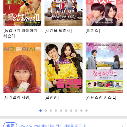
[동갑내기 과외하기
[시간을 달려서]
[피치걸]
레슨2]
[세기말의 사랑]
[플랜맨]
[장난스런 키스 1]
웹툰
매일매일 업데이트되는 최신 만화를 한곳에!