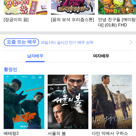
[장금이의 꿈]
[꿈의 보석 프리즘스톤]
안녕 친구들 [깨미
대] (01화) FHD
요즘 뜨는 배우
파일시티 실시간 인기 배우 순위
남자배우
여자배우
황정민
베테랑2
서울의 봄
다만 악에서 구하소