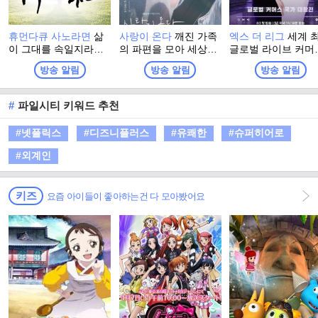
휴먼다큐 사노라면
삶
사랑이 온다
깨진 가족
엑스 더 리그
세계 
이 그대를 속일지라도
의 파편을 모아 세상에
글로벌 라이브 커머
슬퍼하거나 노 하지마
서 가장 따뜻한 인생 한
쇼가 시작된다! 9개국
방송 알림
방송 알림
방송 알림
말라, 슬픈 날엔 참고
상을 차려내는 두 남녀
개 팀, 40명의 최정
견디라 즐거운 날이 오
의 패밀리 레시피 드라
글로벌 셀러들이 펼
고야 말리니... 보통 사
마
는 커머스 국가대
#
파일시티 키워드 추천
람들의 특별한 이야기!
국가 대표 셀러의 
심을 건 치열한 대결
#넷플릭스
#디즈니플러스
#유쾌한
#슈퍼히어로
오직 한 팀만이 우승
금 50만 달러의 주
#외계인
이 될 수 있다!
키즈
요즘 아이들이 좋아하는건 다 모아봤어요