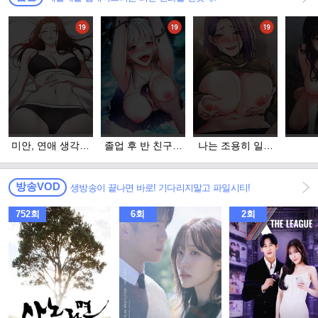
미안, 연애 생각은
졸업 후 반 친구들
나는 조용히 일하
없어
을 다 따먹음
고 싶다
방송VOD
생방송이 끝나면 바로! 기다리지말고 파일시티!
752회
6회
2회