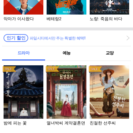
악마가 이사왔다
베테랑2
노량: 죽음의 바다
인기 할인
파일시티에서만 주는 특별한 혜택!!
드라마
예능
교양
밤에 피는 꽃
열녀박씨 계약결혼뎐
친절한 선주씨