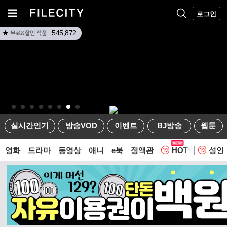
로그인
545,872
실시간인기
방송VOD
이벤트
BJ방송
웹툰
영화
드라마
동영상
애니
e북
정액관
HOT
성인
웹툰