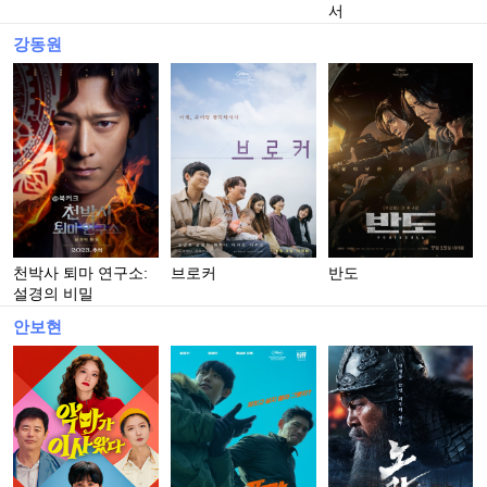
서
강동원
천박사 퇴마 연구소:
브로커
반도
설경의 비밀
안보현