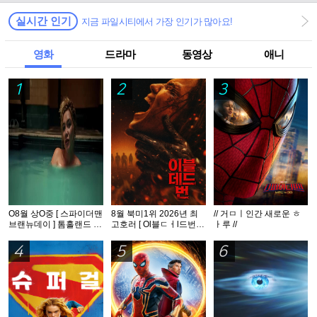
실시간 인기
지금 파일시티에서 가장 인기가 많아요!
영화
드라마
동영상
애니
1
2
3
O8월 상O중 [ 스파이더맨
8월 북미1위 2026년 최
// 거ㅁㅣ인간 새로운 ㅎ
브랜뉴데이 ] 톰홀랜드 -
고호러 [ Ol블ㄷㅓl드번 ]
ㅏ루 //
HDTS 1O8Op. 공식자막
1080p 5.1 완벽자막
5.1
4
5
6