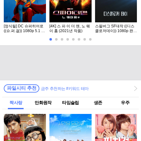
[정식릴] DC 슈퍼히어로
[4K] 스 파 이 더 맨, 노 웨
스필버그 SF대작 ((디스
((슈.퍼.걸)) 1080p 5.1 공
이 홈 (2021년 작품)
클로저데이)) 1080p 완벽
식자막
자막
파일시티 추천
금주 추천하는 #키워드 테마
짝사랑
만화원작
타임슬립
생존
우주