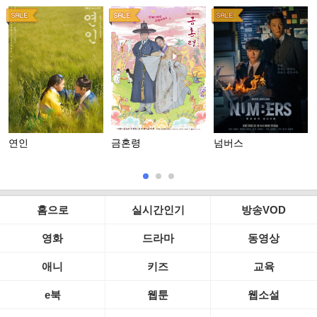
연인
금혼령
넘버스
홈으로
실시간인기
방송VOD
영화
드라마
동영상
애니
키즈
교육
e북
웹툰
웹소설