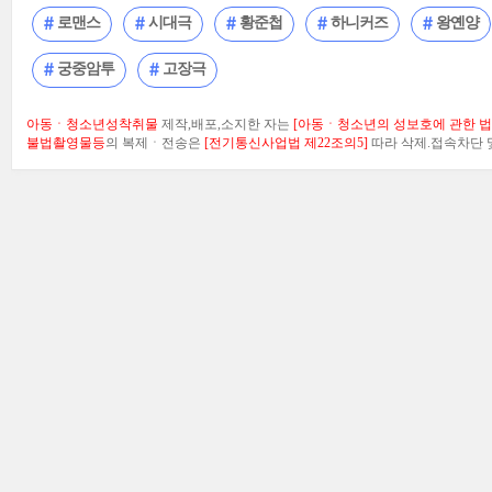
로맨스
시대극
황준첩
하니커즈
왕옌양
궁중암투
고장극
아동ㆍ청소년성착취물
제작,배포,소지한 자는
[아동ㆍ청소년의 성보호에 관한 법률
불법촬영물등
의 복제ㆍ전송은
[전기통신사업법 제22조의5]
따라 삭제.접속차단 및