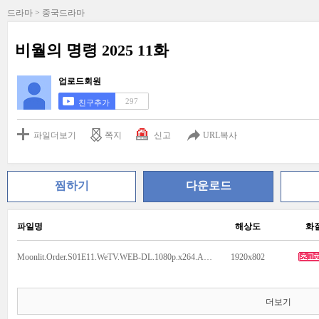
드라마 > 중국드라마
비월의 명령 2025 11화
업로드회원
297
친구추가
파일더보기
쪽지
신고
URL복사
찜하기
다운로드
파일명
해상도
화
Moonlit.Order.S01E11.WeTV.WEB-DL.1080p.x264.AAC.mkv
1920x802
더보기