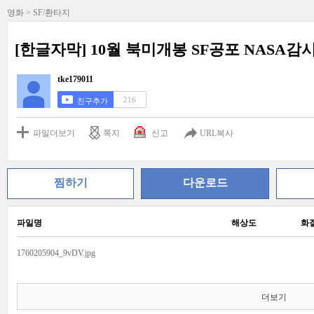
영화 > SF/환타지
[한글자막] 10월 북미개봉 SF공포 NASA감
tke179011
216
친구추가
파일더보기
쪽지
신고
URL복사
찜하기
다운로드
파일명
해상도
화
1760205904_9vDV.jpg
더보기