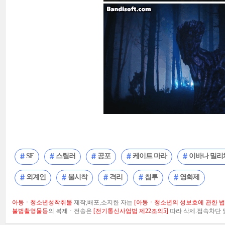
SF
스릴러
공포
케이트 마라
이바나 밀리
외계인
불시착
격리
침투
영화제
아동ㆍ청소년성착취물
제작,배포,소지한 자는
[아동ㆍ청소년의 성보호에 관한 법률
불법촬영물등
의 복제ㆍ전송은
[전기통신사업법 제22조의5]
따라 삭제.접속차단 및