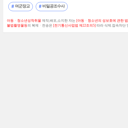
여군장교
비밀공조수사
아동ㆍ청소년성착취물
제작,배포,소지한 자는
[아동ㆍ청소년의 성보호에 관한 법률
불법촬영물등
의 복제ㆍ전송은
[전기통신사업법 제22조의5]
따라 삭제.접속차단 및